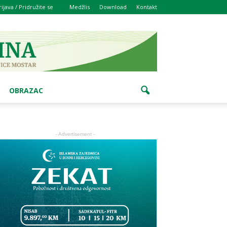
rijava / Pridružite se
Medžlis
Download
Kontakt
OBRAZAC
- Advertisement -