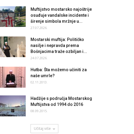
Muftijstvo mostarsko najoštrije
osuđuje vandalske incidente i
širenje simbola mržnje u...
27.07.2026.
Mostarski muftija: Političko
nasilje i nepravda prema
Bošnjacima traže ozbiljan i...
24.07.2026.
Hutba: Šta možemo učiniti za
naše umrle?
02.11.2013.
Hadžije s područja Mostarskog
Muftijstva od 1994 do 2016
08.09.2015.
Učitaj više