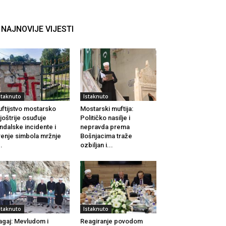
NAJNOVIJE VIJESTI
staknuto
Istaknuto
ftijstvo mostarsko
Mostarski muftija:
joštrije osuđuje
Političko nasilje i
ndalske incidente i
nepravda prema
renje simbola mržnje
Bošnjacima traže
..
ozbiljan i...
staknuto
Istaknuto
agaj: Mevludom i
Reagiranje povodom