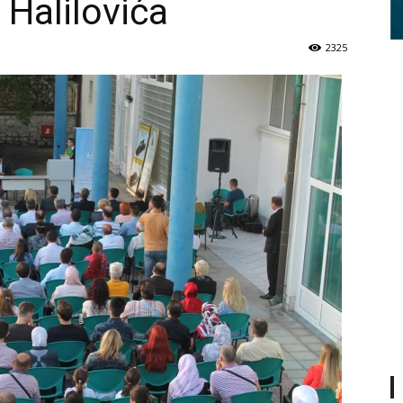
 Halilovića
2325