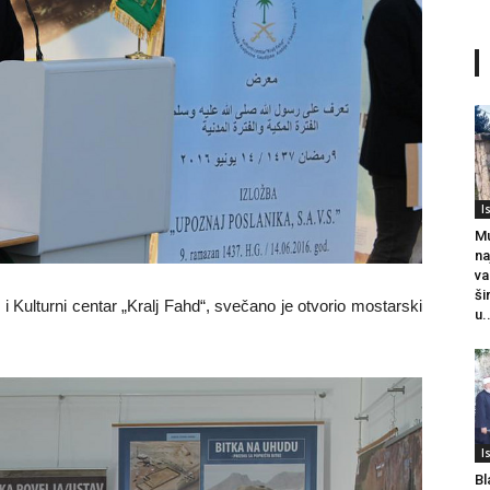
I
Mu
na
va
ši
r i Kulturni centar „Kralj Fahd“, svečano je otvorio mostarski
u.
I
Bl