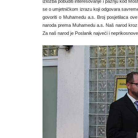
izložba pobuditi interesovanje i pažnju kod Most
se o umjetničkom izrazu koji odgovara savrem
govoriti o Muhamedu a.s. Broj posjetilaca ove
naroda prema Muhamedu a.s. Naš narod kroz st
Za naš narod je Poslanik najveći i neprikosnoven