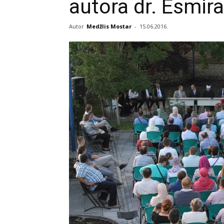
autora dr. Esmira
Autor
Medžlis Mostar
-
15.06.2016.