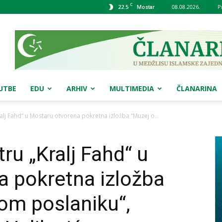
C
22.5
08.08.2026.
P
Mostar
UTBE
EDU
ARHIV
MULTIMEDIA
ČLANARINA
alj Fahd“ u Mostaru otvorena pokretna izložba “Muzej o...
ru „Kralj Fahd“ u
a pokretna izložba
om poslaniku“,