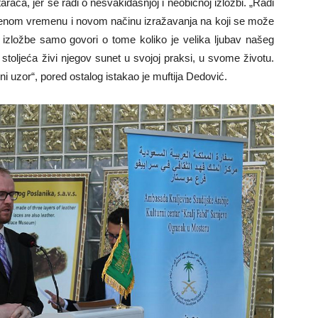
araca, jer se radi o nesvakidašnjoj i neobičnoj izložbi. „Radi
enom vremenu i novom načinu izražavanja na koji se može
 izložbe samo govori o tome koliko je velika ljubav našeg
oljeća živi njegov sunet u svojoj praksi, u svome životu.
i uzor“, pored ostalog istakao je muftija Dedović.