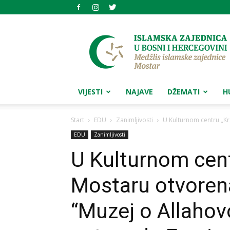
Medžlis
islamske
zajednice
Mostar
VIJESTI
NAJAVE
DŽEMATI
H
Start
EDU
Zanimljivosti
U Kulturnom centru „Kr
EDU
Zanimljivosti
U Kulturnom cent
Mostaru otvoren
“Muzej o Allahov