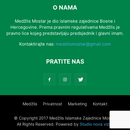
O NAMA
Medžlis Mostar je dio islamske zajednice Bosne i
Hercegovine. Prema pravnim regulativama Medžlis je
pravno lice kojeg predstavljaju predsjednik i glavni imam.
Kontaktirajte nas:
medzlismostar@gmail.com
PRATITE NAS
Medžlis
Privatnost
Marketing
Kontakt
© Copyright 2017 Medžlis Islamske Zajednice Mostar.
All Rights Reserved. Powered by
Studio nova vizija