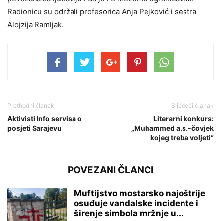
Radionicu su održali profesorica Anja Pejković i sestra
Alojzija Ramljak.
Prethodni članak
Sljedeći članak
Aktivisti Info servisa o
Literarni konkurs:
posjeti Sarajevu
„Muhammed a.s.-čovjek
kojeg treba voljeti“
POVEZANI ČLANCI
Muftijstvo mostarsko najoštrije
osuđuje vandalske incidente i
širenje simbola mržnje u...