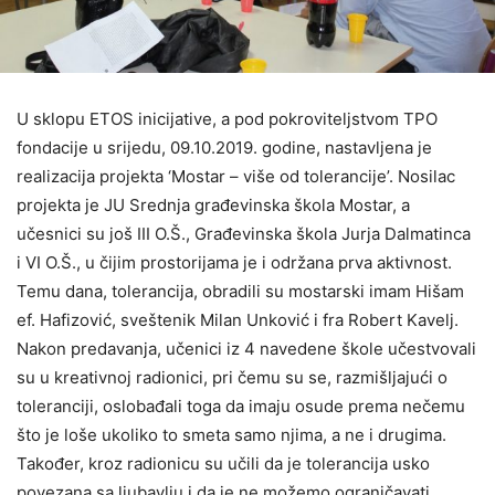
U sklopu ETOS inicijative, a pod pokroviteljstvom TPO
fondacije u srijedu, 09.10.2019. godine, nastavljena je
realizacija projekta ‘Mostar – više od tolerancije’. Nosilac
projekta je JU Srednja građevinska škola Mostar, a
učesnici su još III O.Š., Građevinska škola Jurja Dalmatinca
i VI O.Š., u čijim prostorijama je i održana prva aktivnost.
Temu dana, tolerancija, obradili su mostarski imam Hišam
ef. Hafizović, sveštenik Milan Unković i fra Robert Kavelj.
Nakon predavanja, učenici iz 4 navedene škole učestvovali
su u kreativnoj radionici, pri čemu su se, razmišljajući o
toleranciji, oslobađali toga da imaju osude prema nečemu
što je loše ukoliko to smeta samo njima, a ne i drugima.
Također, kroz radionicu su učili da je tolerancija usko
povezana sa ljubavlju i da je ne možemo ograničavati.