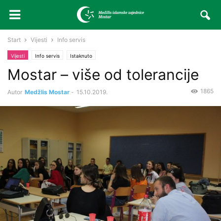
Start
Vijesti
Info servis
Vijesti
Info servis
Istaknuto
Mostar – više od tolerancije
1865
Autor
Medžlis Mostar
-
15.10.2019.