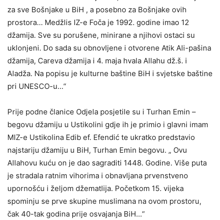
za sve Bošnjake u BiH , a posebno za Bošnjake ovih
prostora… Medžlis IZ-e Foča je 1992. godine imao 12
džamija. Sve su porušene, minirane a njihovi ostaci su
uklonjeni. Do sada su obnovljene i otvorene Atik Ali-pašina
džamija, Careva džamija i 4. maja hvala Allahu dž.š. i
Aladža. Na popisu je kulturne baštine BiH i svjetske baštine
pri UNESCO-u…“
Prije podne članice Odjela posjetile su i Turhan Emin –
begovu džamiju u Ustikolini gdje ih je primio i glavni imam
MIZ-e Ustikolina Edib ef. Efendić te ukratko predstavio
najstariju džamiju u BiH, Turhan Emin begovu. „ Ovu
Allahovu kuću on je dao sagraditi 1448. Godine. Više puta
je stradala ratnim vihorima i obnavljana prvenstveno
upornošću i željom džematlija. Početkom 15. vijeka
spominju se prve skupine muslimana na ovom prostoru,
čak 40-tak godina prije osvajanja BiH…“