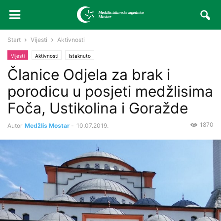
Start
Vijesti
Aktivnosti
Vijesti
Aktivnosti
Istaknuto
Članice Odjela za brak i
porodicu u posjeti medžlisima
Foča, Ustikolina i Goražde
1870
Autor
Medžlis Mostar
-
10.07.2019.