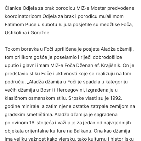
Članice Odjela za brak porodicu MIZ-e Mostar predvođene
koordinatoricom Odjela za brak i porodicu mu’allimom
Fatimom Puce u subotu 6. jula posjetile su medžlise Foča,
Ustikolina i Goražde.
Tokom boravka u Foči upriličena je posjeta Aladža džamiji,
tom prilikom gošće je poselamio i riječi dobrodošlice
uputio i glavni imam MIZ-e Foča Dženan ef. Krajišnik. On je
predstavio sliku Foče i aktivnosti koje se realizuju na tom
području. „Aladža džamija u Foči je spadala u kategoriju
većih džamija u Bosni i Hercegovini, izgrađena je u
klasičnom osmanskom stilu. Srpske vlasti su je 1992.
godine minirale, a zatim njene ostatke zatrpale zemljom na
gradskim smetlištima. Aladža džamija je sagrađena
polovinom 16. stoljeća i važila je za jedan od najvrjednijih
objekata orijentalne kulture na Balkanu. Ona kao džamija
ima veliku važnost kako vjersku, tako kulturnu i historijsku