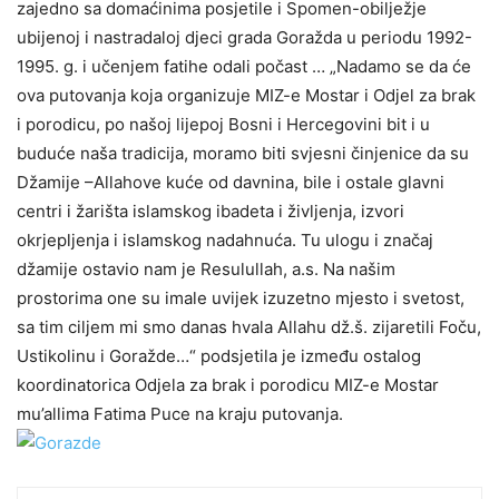
zajedno sa domaćinima posjetile i Spomen-obilježje
ubijenoj i nastradaloj djeci grada Goražda u periodu 1992-
1995. g. i učenjem fatihe odali počast … „Nadamo se da će
ova putovanja koja organizuje MIZ-e Mostar i Odjel za brak
i porodicu, po našoj lijepoj Bosni i Hercegovini bit i u
buduće naša tradicija, moramo biti svjesni činjenice da su
Džamije –Allahove kuće od davnina, bile i ostale glavni
centri i žarišta islamskog ibadeta i življenja, izvori
okrjepljenja i islamskog nadahnuća. Tu ulogu i značaj
džamije ostavio nam je Resulullah, a.s. Na našim
prostorima one su imale uvijek izuzetno mjesto i svetost,
sa tim ciljem mi smo danas hvala Allahu dž.š. zijaretili Foču,
Ustikolinu i Goražde…“ podsjetila je između ostalog
koordinatorica Odjela za brak i porodicu MIZ-e Mostar
mu’allima Fatima Puce na kraju putovanja.