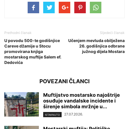
Prethodni članak
Sljedeći članak
U povodu 500-te godišnjice
Učenjem mevluda obilježena
Careve džamije u Stocu
26. godišnjica odbrane
promovirana knjiga
južnog dijela Mostara
mostarskog muftije Salem ef.
Dedovića
POVEZANI ČLANCI
Muftijstvo mostarsko najoštrije
osuđuje vandalske incidente i
širenje simbola mržnje u...
27.07.2026.
ISTAKNUTO
Mostarski muftija: Političko