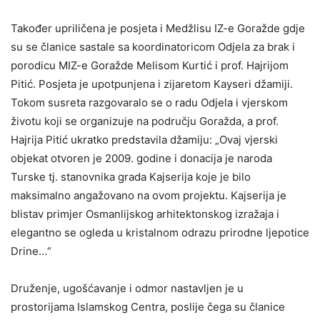
Također upriličena je posjeta i Medžlisu IZ-e Goražde gdje
su se članice sastale sa koordinatoricom Odjela za brak i
porodicu MIZ-e Goražde Melisom Kurtić i prof. Hajrijom
Pitić. Posjeta je upotpunjena i zijaretom Kayseri džamiji.
Tokom susreta razgovaralo se o radu Odjela i vjerskom
životu koji se organizuje na području Goražda, a prof.
Hajrija Pitić ukratko predstavila džamiju: „Ovaj vjerski
objekat otvoren je 2009. godine i donacija je naroda
Turske tj. stanovnika grada Kajserija koje je bilo
maksimalno angažovano na ovom projektu. Kajserija je
blistav primjer Osmanlijskog arhitektonskog izražaja i
elegantno se ogleda u kristalnom odrazu prirodne ljepotice
Drine…“
Druženje, ugošćavanje i odmor nastavljen je u
prostorijama Islamskog Centra, poslije čega su članice