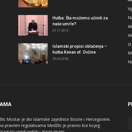
Vi
N
Hutba: Šta možemo učiniti za
naše umrle?
A
02.11.2013.
V
I
Islamski propisi oblačenja –
hutba Kenan ef. Ovčine
M
29.06.2018.
H
NAMA
P
lis Mostar je dio islamske zajednice Bosne i Hercegovine.
a pravnim regulativama Medžlis je pravno lice kojeg
stavljaju predsjednik i glavni imam.