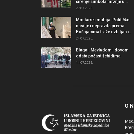
širenje simbola mržnje u...
27.07.2026.
Mostarski muftija: Političko
nasilje i nepravda prema
Bošnjacima traže ozbiljan i...
24.07.2026.
Blagaj: Mevludom i dovom
odata počast šehidima
14.07.2026.
O 
Medž
Prem
pred