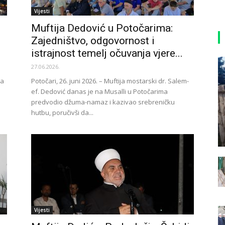
Vijesti
Muftija Dedović u Potočarima:
Zajedništvo, odgovornost i
istrajnost temelj očuvanja vjere...
27.06.2026.
ma
Potočari, 26. juni 2026. – Muftija mostarski dr. Salem-
ef. Dedović danas je na Musalli u Potočarima
predvodio džuma-namaz i kazivao srebreničku
hutbu, poručivši da...
Vijesti