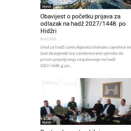
Vijesti
Obavijest o početku prijava za
odlazak na hadž 2027/1448. po
Hidžri
06.07.2026.
Ured za hadž i umru Rijaseta Islamske zajednice i
čast obavijestiti sve zainteresirane vjernike da
proces prijavljivanja za putovanje na hadž
2027./1448. g. po...
Vijesti