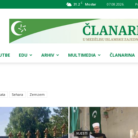
C
31.2
07.08.2026.
P
Mostar
UTBE
EDU
ARHIV
MULTIMEDIA
ČLANARINA
ata
Sehara
Zemzem
VIJESTI