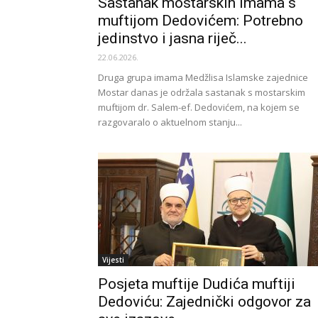
Sastanak mostarskih imama s
muftijom Dedovićem: Potrebno
jedinstvo i jasna riječ...
22.06.2026.
Druga grupa imama Medžlisa Islamske zajednice
Mostar danas je održala sastanak s mostarskim
muftijom dr. Salem-ef. Dedovićem, na kojem se
razgovaralo o aktuelnom stanju...
Vijesti
Posjeta muftije Dudića muftiji
Dedoviću: Zajednički odgovor za