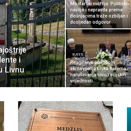
Mostarski muftija: Političko
nasilje i nepravda prema
Bošnjacima traže ozbiljan i
dosljedan odgovor
joštrije
VIJESTI
ente i
Reagiranje povodom
u Livnu
skrnavljenja Liska harema i
narušavanja civilizacijskih
vrijednosti