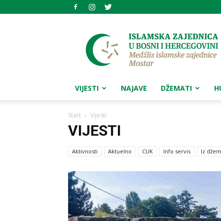
Medžlis
islamske
zajednice
Mostar
VIJESTI
NAJAVE
DŽEMATI
H
Start
Vijesti
VIJESTI
Aktivnosti
Aktuelno
CUK
Info servis
Iz džem