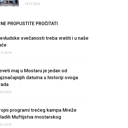
14.07.2026.
NE PROPUSTITE PROČITATI
evludske svečanosti treba vratiti i u naše
uće
.12.2016.
eveti maj u Mostaru je jedan od
ajznačajnijih datuma u historiji ovoga
rada
.05.2023.
rojni programi trećeg kampa Mreže
ladih Muftijstva mostarskog
.01.2019.