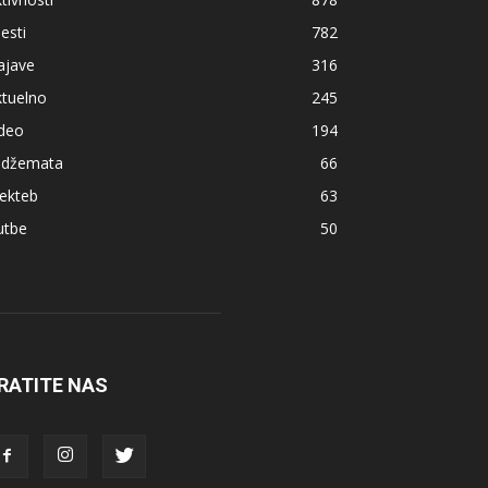
jesti
782
ajave
316
ktuelno
245
ideo
194
z džemata
66
ekteb
63
utbe
50
RATITE NAS