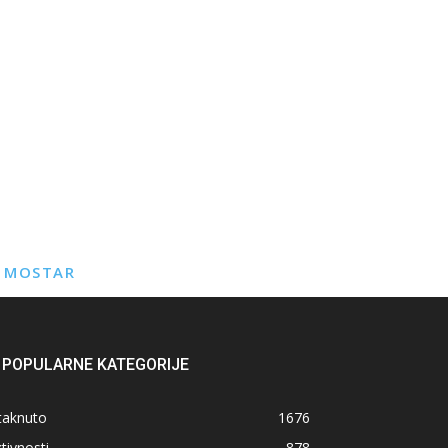
E MOSTAR
POPULARNE KATEGORIJE
taknuto
1676
tivnosti
878