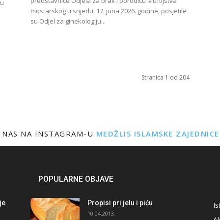
predstavnice Odjela za brak i porodicu Muftijstva
su
mostarskog u srijedu, 17. juna 2026. godine, posjetile
su Odjel za ginekologiju...
Stranica 1 od 204
 NAS NA INSTAGRAM-U
MEDŽLIS ISLAMSKE ZAJEDNIC
POPULARNE OBJAVE
je
Propisi pri jelu i piću
Is
i
10.04.2013.
Ak