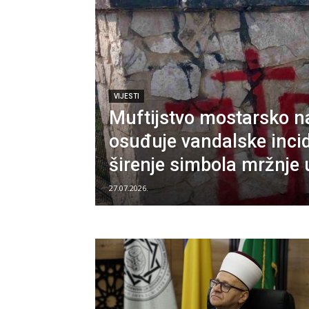
VIJESTI
Muftijstvo mostarsko na
osuđuje vandalske incid
širenje simbola mržnje 
27.07.2026.