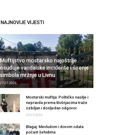
NAJNOVIJE VIJESTI
Muftijstvo mostarsko najoštrije
osuđuje vandalske incidente i širenje
simbola mržnje u Livnu
27.07.2026.
Mostarski muftija: Političko nasilje i
nepravda prema Bošnjacima traže
ozbiljan i dosljedan odgovor
24.07.2026.
Blagaj: Mevludom i dovom odata
počast šehidima