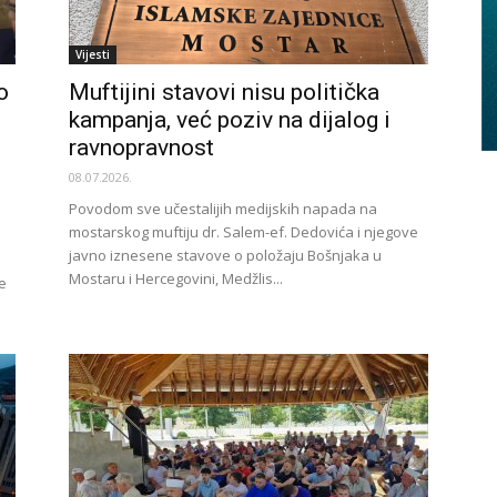
Vijesti
o
Muftijini stavovi nisu politička
kampanja, već poziv na dijalog i
ravnopravnost
08.07.2026.
Povodom sve učestalijih medijskih napada na
mostarskog muftiju dr. Salem-ef. Dedovića i njegove
javno iznesene stavove o položaju Bošnjaka u
Mostaru i Hercegovini, Medžlis...
e