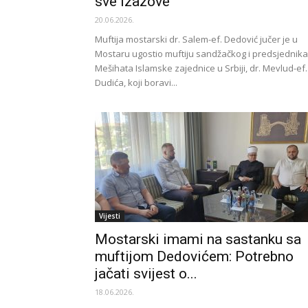
sve izazove
20.06.2026.
Muftija mostarski dr. Salem-ef. Dedović jučer je u
Mostaru ugostio muftiju sandžačkog i predsjednika
Mešihata Islamske zajednice u Srbiji, dr. Mevlud-ef.
Dudića, koji boravi...
Vijesti
Mostarski imami na sastanku sa
muftijom Dedovićem: Potrebno
jačati svijest o...
18.06.2026.