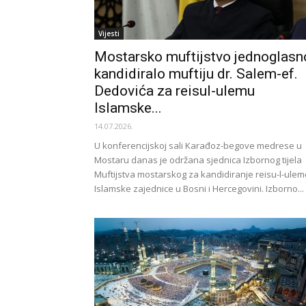
Vijesti
Mostarsko muftijstvo jednoglasn
kandidiralo muftiju dr. Salem-ef.
Dedovića za reisul-ulemu
Islamske...
14.07.2026.
U konferencijskoj sali Karađoz-begove medrese u
Mostaru danas je održana sjednica Izbornog tijela
Muftijstva mostarskog za kandidiranje reisu-l-ulem
Islamske zajednice u Bosni i Hercegovini. Izborno...