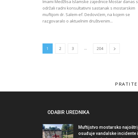
Imami Medžlisa Islamske zajednice Mostar danas 
održali radni konsultativni sastanak s mostarskim
muftijom dr. Salem-ef. Dedovićem, na kojem se
razgovaralo o aktuelnim društvenim...
...
1
2
3
204
PRATITE
ODABIR UREDNIKA
Muftijstvo mostarsko najoštri
osuđuje vandalske incidente 