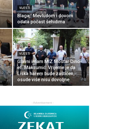
VIJESTI
Blagaj: Mevludom i dovom
odata počast šehidima
VIJESTI
Glavni imam MIZ Mostar Dino-
ef. Maksumić: Vrijeme je da
Liska harem bude zaštićen,
osude više nisu dovoljne
- Advertisement -