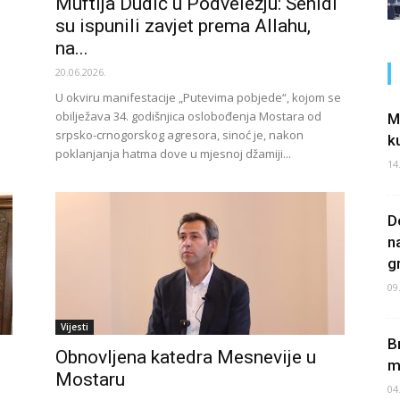
Muftija Dudić u Podveležju: Šehidi
su ispunili zavjet prema Allahu,
na...
20.06.2026.
U okviru manifestacije „Putevima pobjede“, kojom se
obilježava 34. godišnjica oslobođenja Mostara od
M
srpsko-crnogorskog agresora, sinoć je, nakon
k
poklanjanja hatma dove u mjesnoj džamiji...
14
D
n
g
09
Vijesti
B
Obnovljena katedra Mesnevije u
m
Mostaru
04