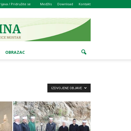
rijava / Pridružite se
Medžlis
Download
Kontakt
OBRAZAC
IZDVOJENE OBJAVE