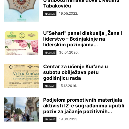
Tabakoviću
19.05.2022.
NAJAVE
U“Sehari“ panel diskusija „Žena i
liderstvo – Bošnjakinje na
liderskim pozicijama...
30.01.2020.
NAJAVE
Centar za učenje Kur’ana u
subotu obilježava petu
godišnjicu rada
15.12.2016.
NAJAVE
Podjelom promotivnih materijala
aktivisti IZ-e sugrađanima uputili
poziv za jačanje pozitivnih...
19.09.2023.
NAJAVE