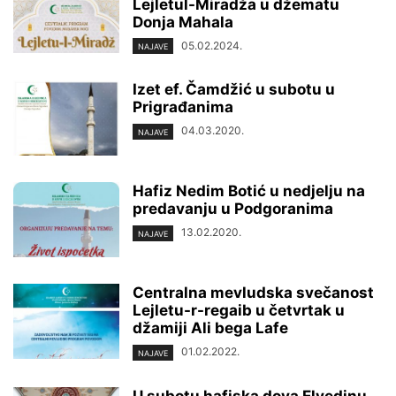
Lejletul-Miradža u džematu
Donja Mahala
05.02.2024.
NAJAVE
Izet ef. Čamdžić u subotu u
Prigrađanima
04.03.2020.
NAJAVE
Hafiz Nedim Botić u nedjelju na
predavanju u Podgoranima
13.02.2020.
NAJAVE
Centralna mevludska svečanost
Lejletu-r-regaib u četvrtak u
džamiji Ali bega Lafe
01.02.2022.
NAJAVE
U subotu hafiska dova Elvedinu