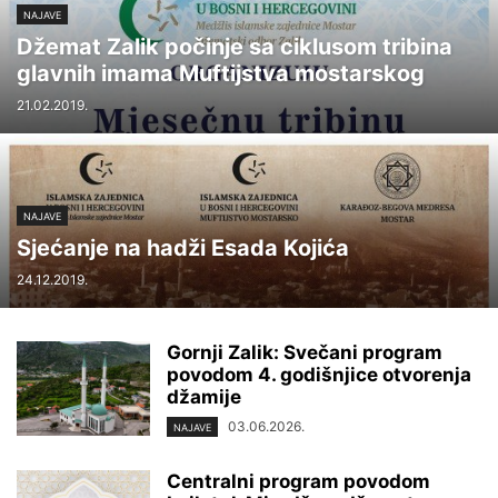
NAJAVE
Džemat Zalik počinje sa ciklusom tribina
glavnih imama Muftijstva mostarskog
21.02.2019.
NAJAVE
Sjećanje na hadži Esada Kojića
24.12.2019.
Gornji Zalik: Svečani program
povodom 4. godišnjice otvorenja
džamije
03.06.2026.
NAJAVE
Centralni program povodom