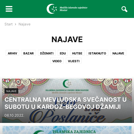
Start
Najave
NAJAVE
ARHIV
BAZAR
DŽEMATI
EDU
HUTBE
ISTAKNUTO
NAJAVE
VIDEO
VIJESTI
NAJAVE
CENTRALNA MEVLUDSKA SVEČANOST U
SUBOTU U KARĐOZ-BEGOVOJ DŽAMIJI
06.10.2022.