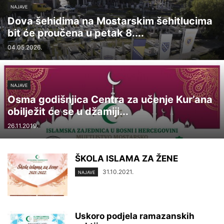
NAJAVE
Dova šehidima na Mostarskim šehitlucima
bit će proučena u petak 8....
04.05.2026.
NAJAVE
Osma godišnjica Centra za učenje Kur’ana
obilježit će se u džamiji...
26.11.2019.
ŠKOLA ISLAMA ZA ŽENE
31.10.2021.
NAJAVE
Uskoro podjela ramazanskih