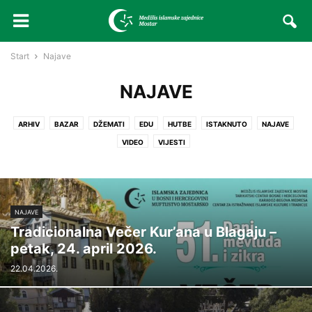
Start
Najave
NAJAVE
ARHIV
BAZAR
DŽEMATI
EDU
HUTBE
ISTAKNUTO
NAJAVE
VIDEO
VIJESTI
NAJAVE
Tradicionalna Večer Kur’ana u Blagaju –
petak, 24. april 2026.
22.04.2026.