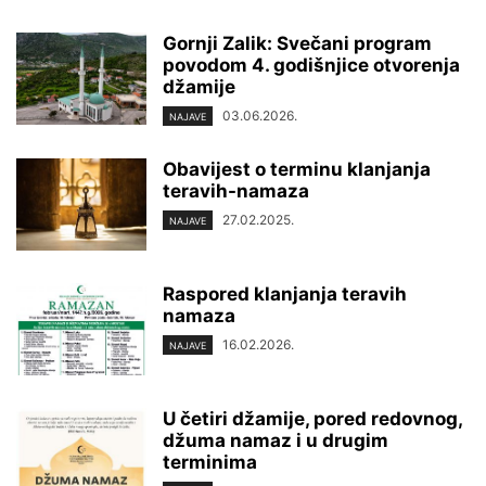
Gornji Zalik: Svečani program
povodom 4. godišnjice otvorenja
džamije
03.06.2026.
NAJAVE
Obavijest o terminu klanjanja
teravih-namaza
27.02.2025.
NAJAVE
Raspored klanjanja teravih
namaza
16.02.2026.
NAJAVE
U četiri džamije, pored redovnog,
džuma namaz i u drugim
terminima