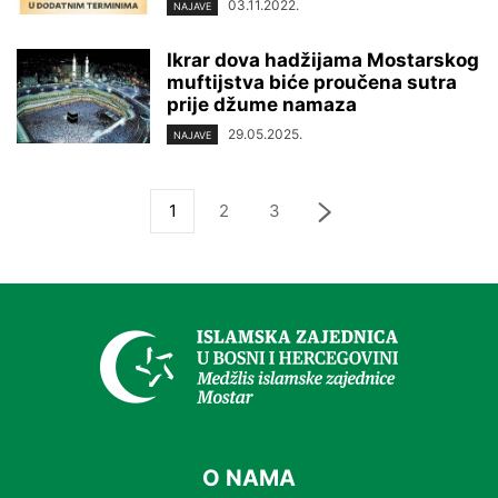
03.11.2022.
NAJAVE
Ikrar dova hadžijama Mostarskog
muftijstva biće proučena sutra
prije džume namaza
29.05.2025.
NAJAVE
1
2
3
O NAMA