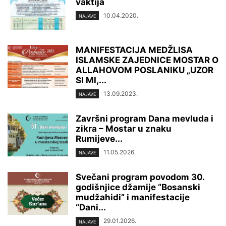
vaktija
10.04.2020.
NAJAVE
MANIFESTACIJA MEDŽLISA
ISLAMSKE ZAJEDNICE MOSTAR O
ALLAHOVOM POSLANIKU „UZOR
SI MI,...
13.09.2023.
NAJAVE
Završni program Dana mevluda i
zikra – Mostar u znaku
Rumijeve...
11.05.2026.
NAJAVE
Svečani program povodom 30.
godišnjice džamije “Bosanski
mudžahidi” i manifestacije
“Dani...
29.01.2026.
NAJAVE