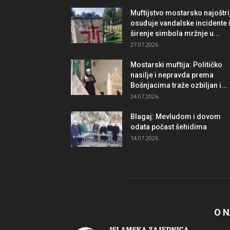
Muftijstvo mostarsko najoštri
osuđuje vandalske incidente 
širenje simbola mržnje u...
27.07.2026.
Mostarski muftija: Političko
nasilje i nepravda prema
Bošnjacima traže ozbiljan i...
24.07.2026.
Blagaj: Mevludom i dovom
odata počast šehidima
14.07.2026.
O 