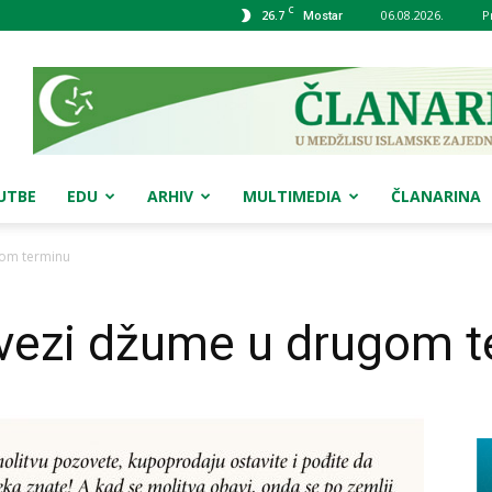
C
26.7
06.08.2026.
P
Mostar
UTBE
EDU
ARHIV
MULTIMEDIA
ČLANARINA
gom terminu
 vezi džume u drugom 