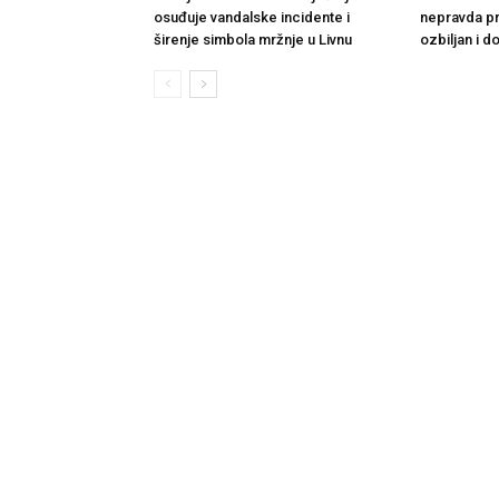
osuđuje vandalske incidente i
nepravda p
širenje simbola mržnje u Livnu
ozbiljan i 