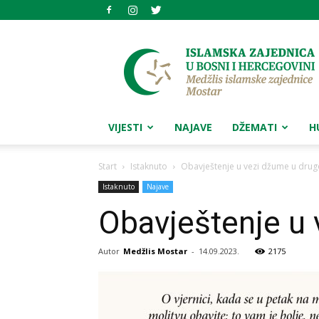
Medžlis
islamske
zajednice
Mostar
VIJESTI
NAJAVE
DŽEMATI
H
Start
Istaknuto
Obavještenje u vezi džume u dru
Istaknuto
Najave
Obavještenje u
Autor
Medžlis Mostar
-
14.09.2023.
2175