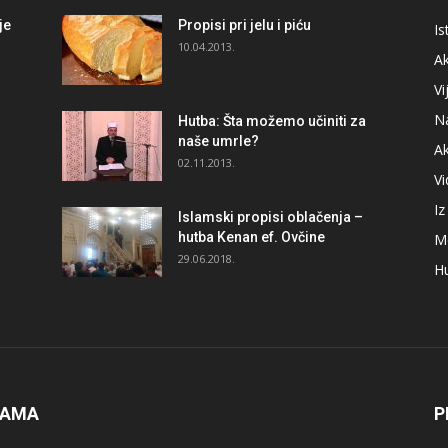
je
Propisi pri jelu i piću
Is
i
10.04.2013.
Ak
Vi
N
Hutba: Šta možemo učiniti za
naše umrle?
A
02.11.2013.
V
I
Islamski propisi oblačenja –
hutba Kenan ef. Ovčine
M
29.06.2018.
H
NAMA
P