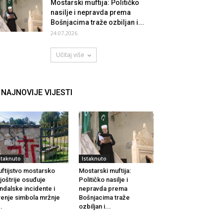
Mostarski muftija: Političko
nasilje i nepravda prema
Bošnjacima traže ozbiljan i...
24.07.2026.
Učitaj više
NAJNOVIJE VIJESTI
staknuto
Istaknuto
ftijstvo mostarsko
Mostarski muftija:
joštrije osuđuje
Političko nasilje i
ndalske incidente i
nepravda prema
renje simbola mržnje
Bošnjacima traže
..
ozbiljan i...