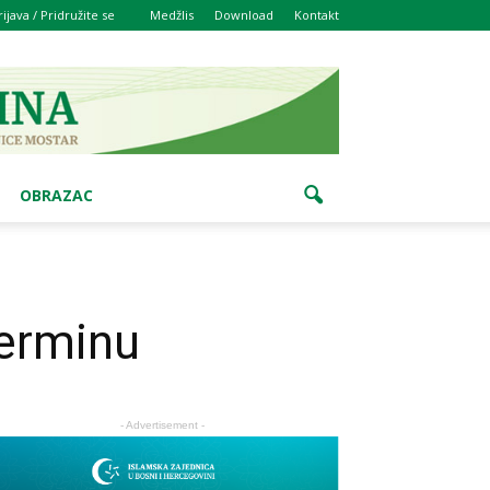
rijava / Pridružite se
Medžlis
Download
Kontakt
OBRAZAC
terminu
- Advertisement -