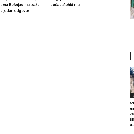
rema Bošnjacima traže
počast šehidima
dosljedan odgovor
I
Mu
na
va
ši
u.