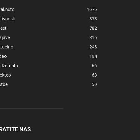
taknuto
1676
tivnosti
878
jesti
782
ajave
316
ktuelno
245
ideo
194
z džemata
66
ekteb
63
utbe
50
RATITE NAS