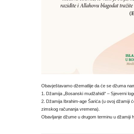
Obavještavamo džematlije da će se džuma namaz
1. Džamija „Bosanski mudžahidi“ – Sjeverni log
2. Džamija Ibrahim-age Šarića (u ovoj džamiji 
zimskog računanja vremena).
Obavljanje džume u drugom terminu u džamiji ha