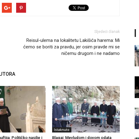
Sljedeći članak
Reisul-ulema na lokalitetu Lakišića harema: Mi
ćemo se boriti za pravdu, jer osim pravde mi se
ničemu drugom i ne nadamo
AUTORA
Istaknuto
tija: Političko nasilje i
Blagaj: Mevludom i dovom odata