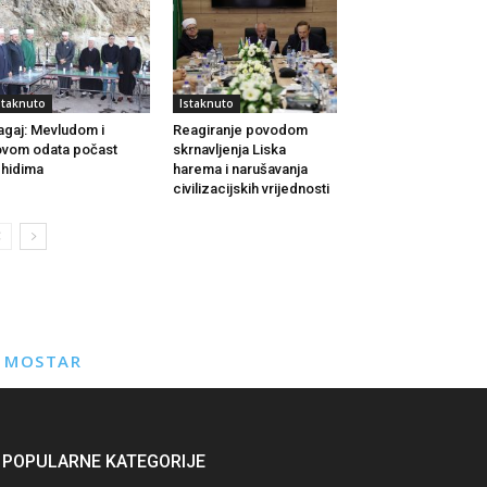
staknuto
Istaknuto
agaj: Mevludom i
Reagiranje povodom
vom odata počast
skrnavljenja Liska
hidima
harema i narušavanja
civilizacijskih vrijednosti
E MOSTAR
POPULARNE KATEGORIJE