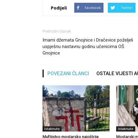
Podijeli
Facebook
Twitter
Prethodni članak
Imami džemata Gnojnice i Dračevice poželjeli
uspješnu nastavnu godinu učenicima OŠ
Gnojnice
POVEZANI ČLANCI
OSTALE VIJESTI 
Istaknuto
Istaknuto
Muftijstvo mostarsko najoštrije
Mostarski muf