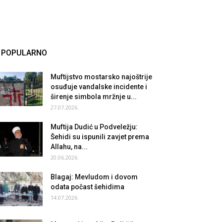
POPULARNO
Muftijstvo mostarsko najoštrije
osuđuje vandalske incidente i
širenje simbola mržnje u...
27.07.2026.
Muftija Dudić u Podveležju:
Šehidi su ispunili zavjet prema
Allahu, na...
20.06.2026.
Blagaj: Mevludom i dovom
odata počast šehidima
14.07.2026.