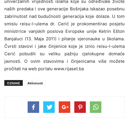
univerzalnih vrijednosti islama koje su određivale živote
naših predaka i ove generacije Bošnjaka iskazao posebnu
zabrinutost nad budućnosti generacija koje dolaze. U tom
smislu reisu-l-ulema dr. Cerić je prokomentirao posjetu
ministrrice vanjskih poslova Evropske unije Ketrin Ešton
Banjaluci (13. Maja 2011) i pitanje vjeronauke u školama.
Čvrsti stavovi i jake činjenice koje je iznio reisu-l-ulema
Cerić pobudili su veliku pažnju cjelokupne domaće
javnosti. O ovim stavovima i činjenicama više možete
pročitati na web portalu www.rijaset.ba
OZNAKE
Aktivnosti