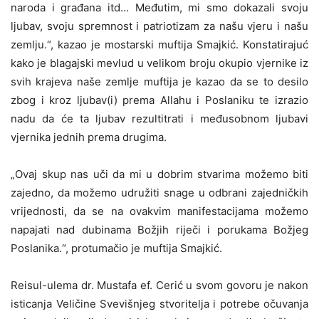
naroda i građana itd… Međutim, mi smo dokazali svoju
ljubav, svoju spremnost i patriotizam za našu vjeru i našu
zemlju.“, kazao je mostarski muftija Smajkić. Konstatirajuć
kako je blagajski mevlud u velikom broju okupio vjernike iz
svih krajeva naše zemlje muftija je kazao da se to desilo
zbog i kroz ljubav(i) prema Allahu i Poslaniku te izrazio
nadu da će ta ljubav rezultitrati i međusobnom ljubavi
vjernika jednih prema drugima.
„Ovaj skup nas uči da mi u dobrim stvarima možemo biti
zajedno, da možemo udružiti snage u odbrani zajedničkih
vrijednosti, da se na ovakvim manifestacijama možemo
napajati nad dubinama Božjih riječi i porukama Božjeg
Poslanika.“, protumačio je muftija Smajkić.
Reisul-ulema dr. Mustafa ef. Cerić u svom govoru je nakon
isticanja Veličine Svevišnjeg stvoritelja i potrebe očuvanja