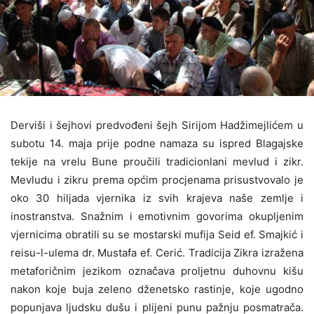
Derviši i šejhovi predvođeni šejh Sirijom Hadžimejlićem u
subotu 14. maja prije podne namaza su ispred Blagajske
tekije na vrelu Bune proučili tradicionlani mevlud i zikr.
Mevludu i zikru prema općim procjenama prisustvovalo je
oko 30 hiljada vjernika iz svih krajeva naše zemlje i
inostranstva. Snažnim i emotivnim govorima okupljenim
vjernicima obratili su se mostarski mufija Seid ef. Smajkić i
reisu-l-ulema dr. Mustafa ef. Cerić. Tradicija Zikra izražena
metaforičnim jezikom označava proljetnu duhovnu kišu
nakon koje buja zeleno dženetsko rastinje, koje ugodno
popunjava ljudsku dušu i plijeni punu pažnju posmatrača.