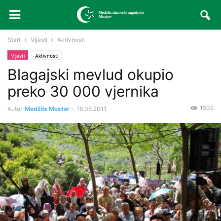
Start
Vijesti
Aktivnosti
Vijesti
Aktivnosti
Blagajski mevlud okupio
preko 30 000 vjernika
1502
Autor
Medžlis Mostar
-
16.05.2011.