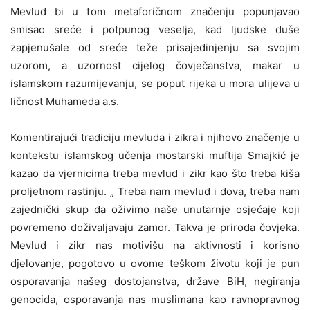
Mevlud bi u tom metaforičnom značenju popunjavao
smisao sreće i potpunog veselja, kad ljudske duše
zapjenušale od sreće teže prisajedinjenju sa svojim
uzorom, a uzornost cijelog čovječanstva, makar u
islamskom razumijevanju, se poput rijeka u mora ulijeva u
ličnost Muhameda a.s.
Komentirajući tradiciju mevluda i zikra i njihovo značenje u
kontekstu islamskog učenja mostarski muftija Smajkić je
kazao da vjernicima treba mevlud i zikr kao što treba kiša
proljetnom rastinju. „ Treba nam mevlud i dova, treba nam
zajednički skup da oživimo naše unutarnje osjećaje koji
povremeno doživaljavaju zamor. Takva je priroda čovjeka.
Mevlud i zikr nas motivišu na aktivnosti i korisno
djelovanje, pogotovo u ovome teškom životu koji je pun
osporavanja našeg dostojanstva, države BiH, negiranja
genocida, osporavanja nas muslimana kao ravnopravnog