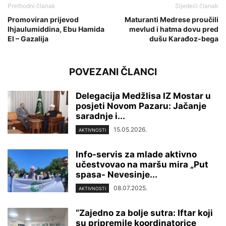
Prethodni članak
Sljedeći članak
Promoviran prijevod
Maturanti Medrese proučili
Ihjaulumiddina, Ebu Hamida
mevlud i hatma dovu pred
El – Gazalija
dušu Karađoz-bega
POVEZANI ČLANCI
Delegacija Medžlisa IZ Mostar u
posjeti Novom Pazaru: Jačanje
saradnje i...
15.05.2026.
AKTIVNOSTI
Info-servis za mlade aktivno
učestvovao na maršu mira „Put
spasa- Nevesinje...
08.07.2025.
AKTIVNOSTI
“Zajedno za bolje sutra: Iftar koji
su pripremile koordinatorice