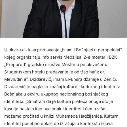
U okviru ciklusa predavanja „Islam i Bošnjaci u perspektivi“
kojeg organiziraju Info servis Medžlisa IZ-e mostar i BZK
„Preporod“ gradsko društvo Mostar u petak večer u
Studentskom hotelu predavanje je održao hafiz dr.
Mevludin ef. Dizdarević, imam El-Ensra džamije u Zenici.
Dizdarević je naglasio značaj kulture i kulturnog identiteta
Bošnjaka u okviru ukupnog nacionalnog bošnjačkog
identiteta. „Smatram da je kultura preteča onoga što je
kasnije nastalo kao nacionalni identitet i čemu više
možemo pročitati u knjizi Muhameda Hadžijahića. Kulturni
identitet posebno dolazi do izražaja u kontekstu izjava