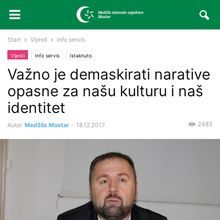
Start
Vijesti
Info servis
Vijesti
Info servis
Istaknuto
Važno je demaskirati narative
opasne za našu kulturu i naš
identitet
2483
Autor
Medžlis Mostar
-
18.12.2017.