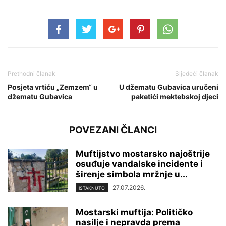
Prethodni članak
Sljedeći članak
Posjeta vrtiću „Zemzem“ u
U džematu Gubavica uručeni
džematu Gubavica
paketići mektebskoj djeci
POVEZANI ČLANCI
Muftijstvo mostarsko najoštrije
osuđuje vandalske incidente i
širenje simbola mržnje u...
27.07.2026.
ISTAKNUTO
Mostarski muftija: Političko
nasilje i nepravda prema