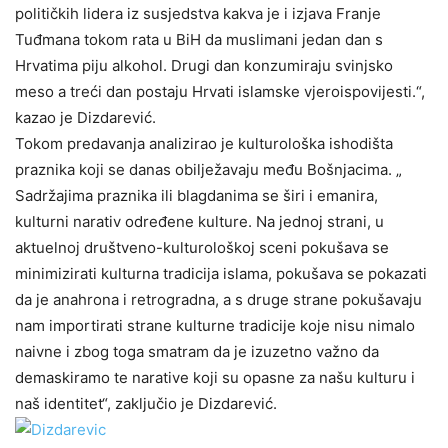
političkih lidera iz susjedstva kakva je i izjava Franje
Tuđmana tokom rata u BiH da muslimani jedan dan s
Hrvatima piju alkohol. Drugi dan konzumiraju svinjsko
meso a treći dan postaju Hrvati islamske vjeroispovijesti.“,
kazao je Dizdarević.
Tokom predavanja analizirao je kulturološka ishodišta
praznika koji se danas obilježavaju među Bošnjacima. „
Sadržajima praznika ili blagdanima se širi i emanira,
kulturni narativ određene kulture. Na jednoj strani, u
aktuelnoj društveno-kulturološkoj sceni pokušava se
minimizirati kulturna tradicija islama, pokušava se pokazati
da je anahrona i retrogradna, a s druge strane pokušavaju
nam importirati strane kulturne tradicije koje nisu nimalo
naivne i zbog toga smatram da je izuzetno važno da
demaskiramo te narative koji su opasne za našu kulturu i
naš identitet“, zaključio je Dizdarević.