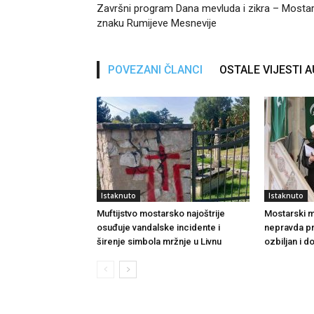
Završni program Dana mevluda i zikra – Mostar
znaku Rumijeve Mesnevije
POVEZANI ČLANCI
OSTALE VIJESTI 
Istaknuto
Istaknuto
Muftijstvo mostarsko najoštrije
Mostarski muf
osuđuje vandalske incidente i
nepravda p
širenje simbola mržnje u Livnu
ozbiljan i 