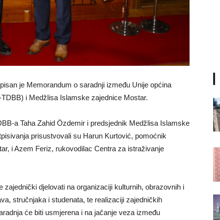
otpisan je Memorandum o saradnji između Unije općina
ği-TDBB) i Medžlisa Islamske zajednice Mostar.
DBB-a Taha Zahid Özdemir i predsjednik Medžlisa Islamske
tpisivanja prisustvovali su Harun Kurtović, pomoćnik
r, i Azem Feriz, rukovodilac Centra za istraživanje
e zajednički djelovati na organizaciji kulturnih, obrazovnih i
va, stručnjaka i studenata, te realizaciji zajedničkih
Saradnja će biti usmjerena i na jačanje veza između