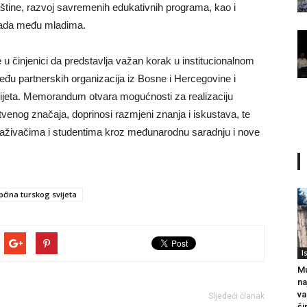
baštine, razvoj savremenih edukativnih programa, kao i
 rada među mladima.
injenici da predstavlja važan korak u institucionalnom
đu partnerskih organizacija iz Bosne i Hercegovine i
svijeta. Memorandum otvara mogućnosti za realizaciju
štvenog značaja, doprinosi razmjeni znanja i iskustava, te
raživačima i studentima kroz međunarodnu saradnju i nove
pćina turskog svijeta
I
Mu
na
va
Sljedeći članak
ši