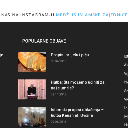
 NAS NA INSTAGRAM-U
MEDŽLIS ISLAMSKE ZAJEDNIC
POPULARNE OBJAVE
je
Propisi pri jelu i piću
Is
i
10.04.2013.
Ak
Vi
N
Hutba: Šta možemo učiniti za
naše umrle?
A
02.11.2013.
V
I
Islamski propisi oblačenja –
hutba Kenan ef. Ovčine
M
29.06.2018.
H