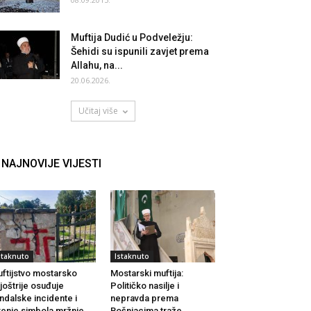
Muftija Dudić u Podveležju:
Šehidi su ispunili zavjet prema
Allahu, na...
20.06.2026.
Učitaj više
NAJNOVIJE VIJESTI
staknuto
Istaknuto
ftijstvo mostarsko
Mostarski muftija:
joštrije osuđuje
Političko nasilje i
ndalske incidente i
nepravda prema
renje simbola mržnje
Bošnjacima traže