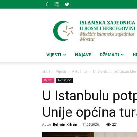
Medžlis
islamske
zajednice
Mostar
VIJESTI
NAJAVE
DŽEMATI
H
Start
Vijesti
Aktuelno
U Istanbulu potpisan Mem
Vijesti
Aktuelno
U Istanbulu po
Unije općina tur
Autor
Belmin Krhan
-
11.05.2026.
221