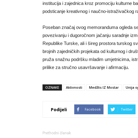
institucija i zajednica kroz promociju kulturne 
podsticanje kreativnog i naučno-istraživačkog
Poseban značaj ovog memoranduma ogleda se u č
povezivanju i dugoročnom jačanju saradnje izme
Republike Turske, ali i šireg prostora turskog 
brojnih zajedničkih projekata od kulturnog i dru
pruža snažnu podršku mladim umjetnicima, ist
prilike za stručno usavršavanje i afirmaciju.
OZNAKE
Aktivnosti
Medžlis IZ Mostar
Unija o
Podijeli
Facebook
Twitter
Prethodni članak