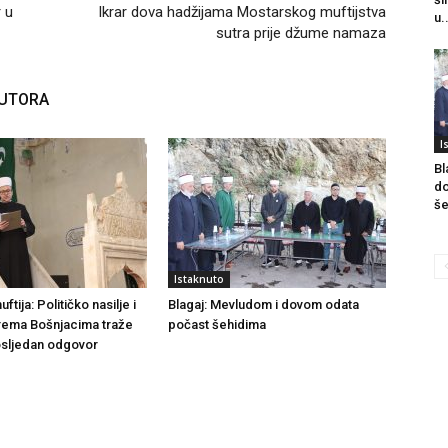
 u
Ikrar dova hadžijama Mostarskog muftijstva
u.
sutra prije džume namaza
AUTORA
I
Bl
do
še
Istaknuto
tija: Političko nasilje i
Blagaj: Mevludom i dovom odata
rema Bošnjacima traže
počast šehidima
dosljedan odgovor