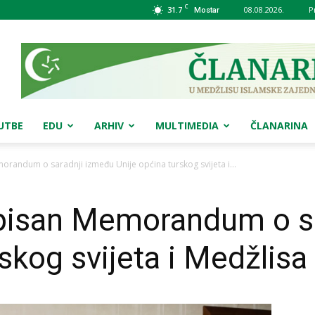
C
31.7
08.08.2026.
P
Mostar
UTBE
EDU
ARHIV
MULTIMEDIA
ČLANARINA
orandum o saradnji između Unije općina turskog svijeta i...
tpisan Memorandum o s
skog svijeta i Medžlisa