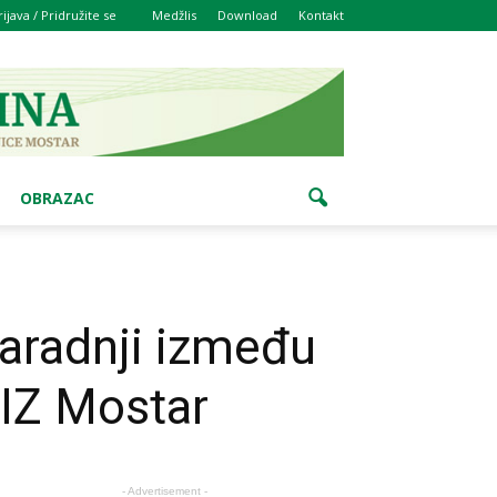
rijava / Pridružite se
Medžlis
Download
Kontakt
OBRAZAC
aradnji između
 IZ Mostar
- Advertisement -