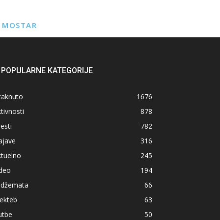
E MOSTAR
POPULARNE KATEGORIJE
taknuto
1676
tivnosti
878
jesti
782
ajave
316
ktuelno
245
ideo
194
z džemata
66
ekteb
63
utbe
50