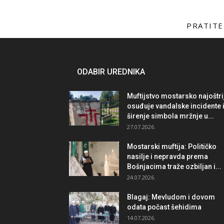
PRATITE
ODABIR UREDNIKA
Muftijstvo mostarsko najoštri
osuđuje vandalske incidente 
širenje simbola mržnje u...
27.07.2026.
Mostarski muftija: Političko
nasilje i nepravda prema
Bošnjacima traže ozbiljan i...
24.07.2026.
Blagaj: Mevludom i dovom
odata počast šehidima
14.07.2026.