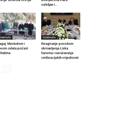
..
ozbiljan i...
staknuto
Istaknuto
agaj: Mevludom i
Reagiranje povodom
vom odata počast
skrnavljenja Liska
hidima
harema i narušavanja
civilizacijskih vrijednosti