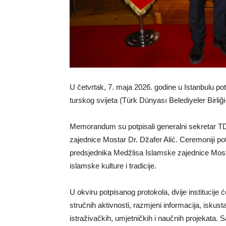
U četvrtak, 7. maja 2026. godine u Istanbulu p
turskog svijeta (Türk Dünyası Belediyeler Birli
Memorandum su potpisali generalni sekretar T
zajednice Mostar Dr. Džafer Alić. Ceremoniji po
predsjednika Medžlisa Islamske zajednice Mosta
islamske kulture i tradicije.
U okviru potpisanog protokola, dvije institucije ć
stručnih aktivnosti, razmjeni informacija, iskusta
istraživačkih, umjetničkih i naučnih projekata. 