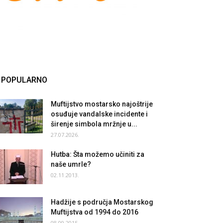
POPULARNO
Muftijstvo mostarsko najoštrije
osuđuje vandalske incidente i
širenje simbola mržnje u...
27.07.2026.
Hutba: Šta možemo učiniti za
naše umrle?
02.11.2013.
Hadžije s područja Mostarskog
Muftijstva od 1994 do 2016
08.09.2015.