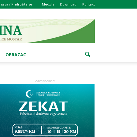
rijava / Pridružite se
Medžlis
Download
Kontakt
OBRAZAC
- Advertisement -