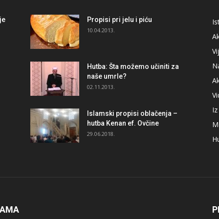
je
Propisi pri jelu i piću
Is
i
10.04.2013.
Ak
Vi
N
Hutba: Šta možemo učiniti za
naše umrle?
A
02.11.2013.
V
I
Islamski propisi oblačenja –
hutba Kenan ef. Ovčine
M
29.06.2018.
H
NAMA
P