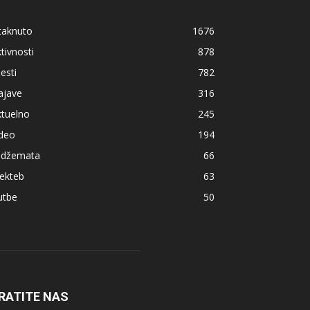
taknuto
1676
tivnosti
878
jesti
782
ajave
316
ktuelno
245
ideo
194
z džemata
66
ekteb
63
utbe
50
RATITE NAS