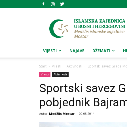
Medžlis
islamske
zajednice
Mostar
VIJESTI
NAJAVE
DŽEMATI
H
Start
Vijesti
Aktivnosti
Sportski savez Grada Mo
Vijesti
Aktivnosti
Sportski savez 
pobjednik Bajram
Autor
Medžlis Mostar
-
02.08.2014.