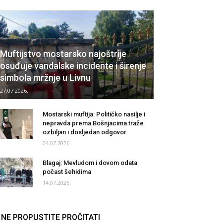
Muftijstvo mostarsko najoštrije
osuđuje vandalske incidente i širenje
simbola mržnje u Livnu
27.07.2026.
Mostarski muftija: Političko nasilje i
nepravda prema Bošnjacima traže
ozbiljan i dosljedan odgovor
24.07.2026.
Blagaj: Mevludom i dovom odata
počast šehidima
14.07.2026.
NE PROPUSTITE PROČITATI