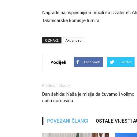
Nagrade najuspješnijima uručili su Džafer ef. Al
Takmičarske komisije turnira.
OZNAKE
Aktivnosti
Podijeli
Facebook
Twitter
Prethodni članak
Dan šehida: Naša je misija da čuvamo i volimo
našu domovinu
POVEZANI ČLANCI
OSTALE VIJESTI 