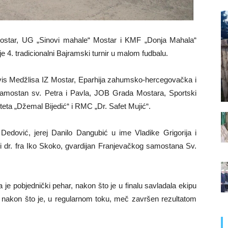
Mostar, UG „Sinovi mahale“ Mostar i KMF „Donja Mahala“
 4. tradicionalni Bajramski turnir u malom fudbalu.
rvis Medžlisa IZ Mostar, Eparhija zahumsko-hercegovačka i
samostan sv. Petra i Pavla, JOB Grada Mostara, Sportski
eta „Džemal Bijedić“ i RMC „Dr. Safet Mujić“.
. Dedović, jerej Danilo Dangubić u ime Vladike Grigorija i
 dr. fra Iko Skoko, gvardijan Franjevačkog samostana Sv.
je pobjednički pehar, nakon što je u finalu savladala ekipu
 nakon što je, u regularnom toku, meč završen rezultatom