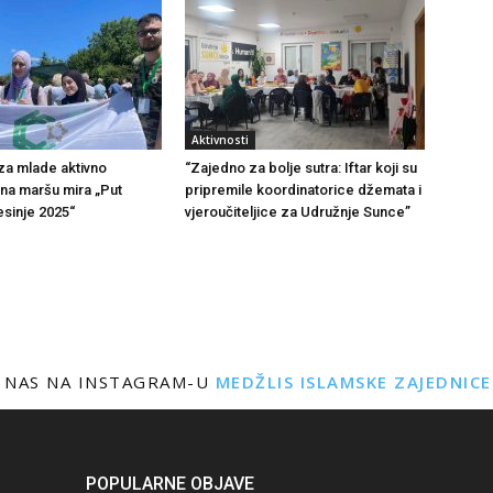
Aktivnosti
 za mlade aktivno
“Zajedno za bolje sutra: Iftar koji su
na maršu mira „Put
pripremile koordinatorice džemata i
sinje 2025“
vjeroučiteljice za Udružnje Sunce”
 NAS NA INSTAGRAM-U
MEDŽLIS ISLAMSKE ZAJEDNIC
POPULARNE OBJAVE