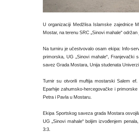
U organizaciji Medžlisa Islamske zajednice 
Mostar, na terenu SRC „Sinovi mahale“ održan je
Na turniru je učestvovalo osam ekipa: Info-se
primorska, UG „Sinovi mahale“, Franjevački 
savez Grada Mostara, Unija studenata Univerzit
Turnir su otvorili muftija mostarski Salem ef
Eparhije zahumsko-hercegovačke i primorske i
Petra i Pavla u Mostaru.
Ekipa Sportskog saveza grada Mostara osvojila 
UG „Sinovi mahale“ boljim izvođenjem penala,
3:3.