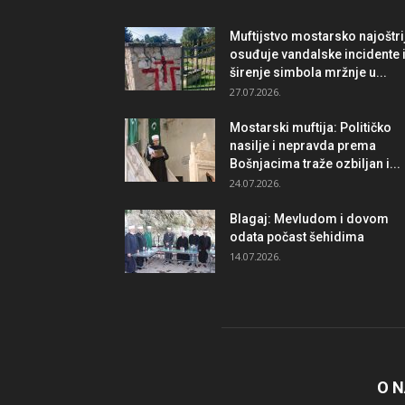
Muftijstvo mostarsko najoštri
osuđuje vandalske incidente 
širenje simbola mržnje u...
27.07.2026.
Mostarski muftija: Političko
nasilje i nepravda prema
Bošnjacima traže ozbiljan i...
24.07.2026.
Blagaj: Mevludom i dovom
odata počast šehidima
14.07.2026.
O 