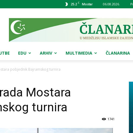
C
25.2
06.08.2026.
P
Mostar
UTBE
EDU
ARHIV
MULTIMEDIA
ČLANARINA
stara pobjednik Bajramskog turnira
Grada Mostara
skog turnira
1741