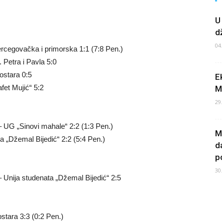
U
d
04
rcegovačka i primorska 1:1 (7:8 Pen.)
Petra i Pavla 5:0
stara 0:5
E
fet Mujić“ 5:2
M
29
 UG „Sinovi mahale“ 2:2 (1:3 Pen.)
M
 „Džemal Bijedić“ 2:2 (5:4 Pen.)
d
po
30
Unija studenata „Džemal Bijedić“ 2:5
tara 3:3 (0:2 Pen.)