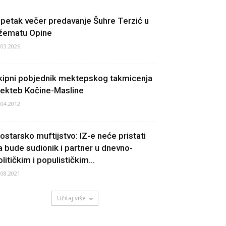
 petak večer predavanje Šuhre Terzić u
žematu Opine
.03.2026.
kipni pobjednik mektepskog takmicenja
ekteb Kočine-Masline
.04.2012.
ostarsko muftijstvo: IZ-e neće pristati
a bude sudionik i partner u dnevno-
litičkim i populističkim...
.08.2021.
Učitaj više