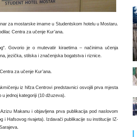
minar za mostarske imame u Studentskom hotelu u Mostaru.
odilac Centra za učenje Kur’ana.
og“. Govorio je o mutevatir kiraetima – načinima učenja
na, jezička, stilska i značenjska bogatstva i riznice.
Centra za učenje Kur’ana.
mičenju iz hifza Centrovi predstavnici osvojili prva mjesta
o u jednoj kategoriji (10 džuzeva).
 Azizu Makanu i objavljena prva publikacija pod naslovom
i Hafsovog rivajeta). Izdavači publikacije su institucije IZ-
 Sarajeva.