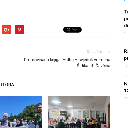
T
p
d
13
R
Sljedeći članak
p
Promovisana knjiga: Hutba – svjedok vremena
Šefika ef. Čavčića
17
N
AUTORA
1
11