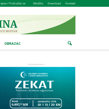
rijava / Pridružite se
Medžlis
Download
Kontakt
OBRAZAC
- Advertisement -