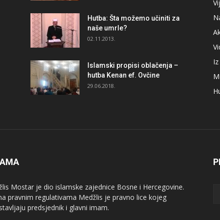
Vi
N
Hutba: Šta možemo učiniti za
naše umrle?
A
02.11.2013.
V
I
Islamski propisi oblačenja –
hutba Kenan ef. Ovčine
M
29.06.2018.
H
NAMA
P
lis Mostar je dio islamske zajednice Bosne i Hercegovine.
a pravnim regulativama Medžlis je pravno lice kojeg
stavljaju predsjednik i glavni imam.