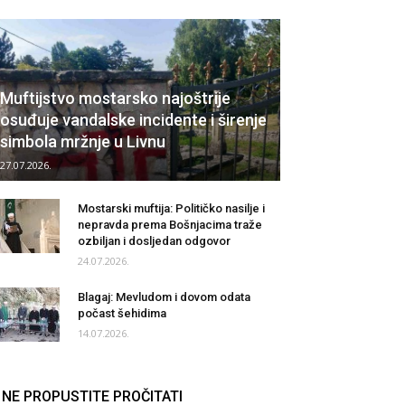
Muftijstvo mostarsko najoštrije
osuđuje vandalske incidente i širenje
simbola mržnje u Livnu
27.07.2026.
Mostarski muftija: Političko nasilje i
nepravda prema Bošnjacima traže
ozbiljan i dosljedan odgovor
24.07.2026.
Blagaj: Mevludom i dovom odata
počast šehidima
14.07.2026.
NE PROPUSTITE PROČITATI