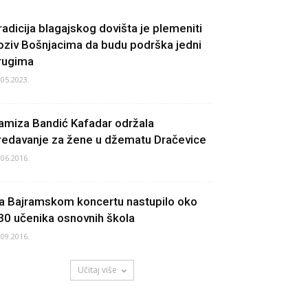
radicija blagajskog dovišta je plemeniti
oziv Bošnjacima da budu podrška jedni
rugima
.05.2023.
amiza Bandić Kafadar održala
redavanje za žene u džematu Dračevice
.06.2016.
a Bajramskom koncertu nastupilo oko
30 učenika osnovnih škola
.09.2016.
Učitaj više