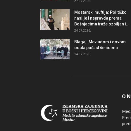
27.07.2026.
Mostarski muftija: Političko
nasilje i nepravda prema
Bošnjacima traže ozbiljan i...
24.07.2026.
Blagaj: Mevludom i dovom
odata počast šehidima
14.07.2026.
O 
Medž
Prem
pred