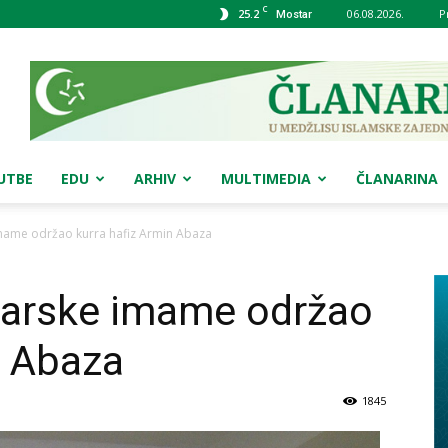
C
25.2
06.08.2026.
P
Mostar
UTBE
EDU
ARHIV
MULTIMEDIA
ČLANARINA
mame održao kurra hafiz Armin Abaza
tarske imame održao
n Abaza
1845