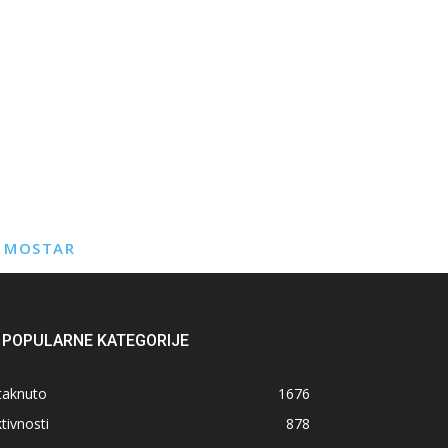
E MOSTAR
POPULARNE KATEGORIJE
taknuto
1676
tivnosti
878