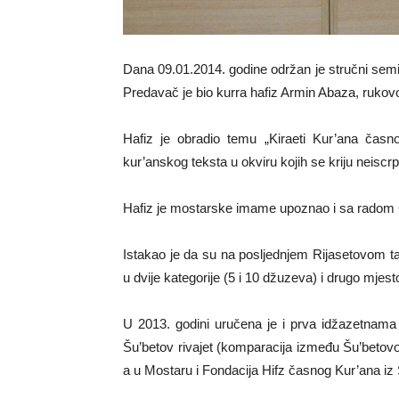
Dana 09.01.2014. godine održan je stručni se
Predavač je bio kurra hafiz Armin Abaza, rukov
Hafiz je obradio temu „Kiraeti Kur’ana časn
kur’anskog teksta u okviru kojih se kriju neiscrp
Hafiz je mostarske imame upoznao i sa radom 
Istakao je da su na posljednjem Rijasetovom tak
u dvije kategorije (5 i 10 džuzeva) i drugo mjest
U 2013. godini uručena je i prva idžazetnama
Šu’betov rivajet (komparacija između Šu’betovog 
a u Mostaru i Fondacija Hifz časnog Kur’ana iz