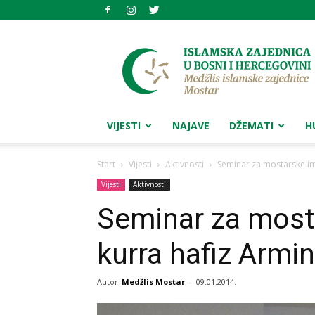
Medžlis
islamske
zajednice
Mostar
VIJESTI
NAJAVE
DŽEMATI
H
Start
Vijesti
Aktivnosti
Seminar za mostarske i
Vijesti
Aktivnosti
Seminar za mos
kurra hafiz Armi
Autor
Medžlis Mostar
-
09.01.2014.