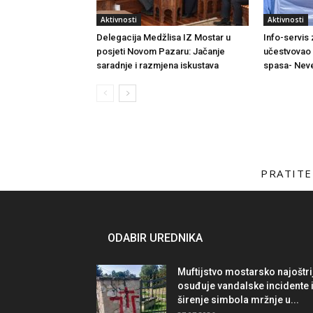
Aktivnosti
Aktivnosti
Delegacija Medžlisa IZ Mostar u
Info-servis
posjeti Novom Pazaru: Jačanje
učestvovao 
saradnje i razmjena iskustava
spasa- Neve
PRATITE
ODABIR UREDNIKA
Muftijstvo mostarsko najoštri
osuđuje vandalske incidente 
širenje simbola mržnje u...