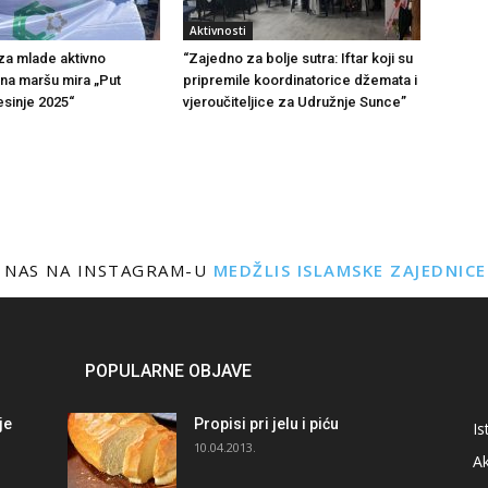
Aktivnosti
 za mlade aktivno
“Zajedno za bolje sutra: Iftar koji su
na maršu mira „Put
pripremile koordinatorice džemata i
sinje 2025“
vjeroučiteljice za Udružnje Sunce”
 NAS NA INSTAGRAM-U
MEDŽLIS ISLAMSKE ZAJEDNIC
POPULARNE OBJAVE
je
Propisi pri jelu i piću
Is
i
10.04.2013.
Ak