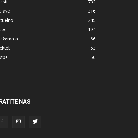
jesti
782
ajave
316
ktuelno
245
ideo
194
z džemata
66
ekteb
63
utbe
50
RATITE NAS