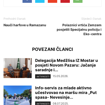
Prethodni članak
Sljedeći članak
Nauči harfove u Ramazanu
Polaznici vrtića Zemzem
posjetili Specijalnu policiju i
Eko-centra
POVEZANI ČLANCI
Delegacija Medžlisa IZ Mostar u
posjeti Novom Pazaru: Jačanje
saradnje i...
15.05.2026.
AKTIVNOSTI
Info-servis za mlade aktivno
učestvovao na maršu mira „Put
spasa- Nevesinje...
08.07.2025.
AKTIVNOSTI