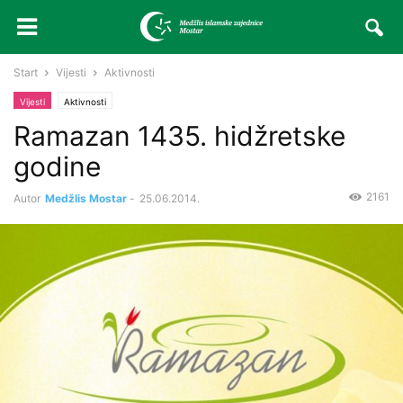
Start
Vijesti
Aktivnosti
Vijesti
Aktivnosti
Ramazan 1435. hidžretske
godine
2161
Autor
Medžlis Mostar
-
25.06.2014.