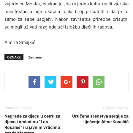
zajednice Mostar, istakao je „da ni jedna kulturna ili vjerska
manifestacija nije okupila toliki broj prisutnih i da je to
samo za sebe uspjeh“. Nakon završetka priredbe prisutni
su mogli uživati razgledajući izložbu dječijih radova.
Almira Smajkić
OZNAKE
Zemzem
Prethodni članak
Sljedeći članak
Nagrade za djecu u cetru za
Uručena sredstva sergije za
djecu i omladinu “Los
liječenje Alme Kovačić
Rosales” i u javnim vrtićima
grada Mostara