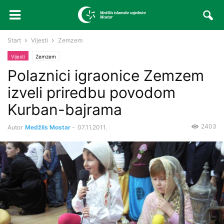
Start
Vijesti
Zemzem
Vijesti
Zemzem
Polaznici igraonice Zemzem
izveli priredbu povodom
Kurban-bajrama
2403
Autor
Medžlis Mostar
-
07.11.2011.