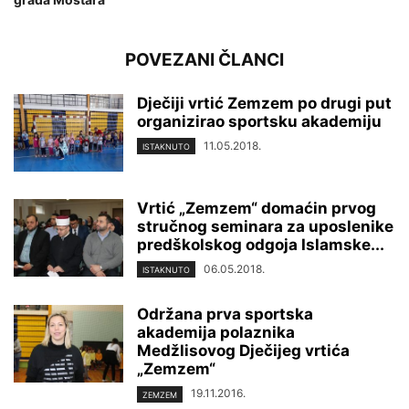
POVEZANI ČLANCI
Dječiji vrtić Zemzem po drugi put
organizirao sportsku akademiju
11.05.2018.
ISTAKNUTO
Vrtić „Zemzem“ domaćin prvog
stručnog seminara za uposlenike
predškolskog odgoja Islamske...
06.05.2018.
ISTAKNUTO
Održana prva sportska
akademija polaznika
Medžlisovog Dječijeg vrtića
„Zemzem“
19.11.2016.
ZEMZEM