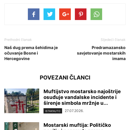
Prethodni članak
Sljedeći članak
Naš dug prema šehidima je
Predramazansko
očuvanje Bosne i
savjetovanje mostarskih
Hercegovine
imama
POVEZANI ČLANCI
Muftijstvo mostarsko najoštrije
osuđuje vandalske incidente i
širenje simbola mržnje u...
27.07.2026.
ISTAKNUTO
Mostarski muftija: Političko