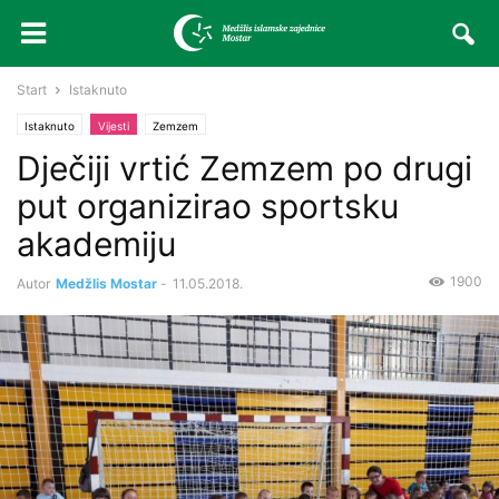
Start
Istaknuto
Istaknuto
Vijesti
Zemzem
Dječiji vrtić Zemzem po drugi
put organizirao sportsku
akademiju
1900
Autor
Medžlis Mostar
-
11.05.2018.