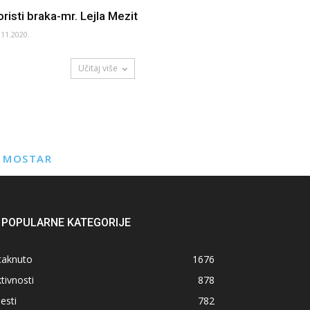
oristi braka-mr. Lejla Mezit
.11.2020.
Učitaj više
E MOSTAR
POPULARNE KATEGORIJE
taknuto
1676
tivnosti
878
jesti
782