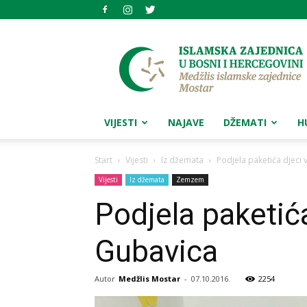
Medžlis
islamske
zajednice
Mostar
VIJESTI
NAJAVE
DŽEMATI
H
Start
Vijesti
Iz džemata
Podjela paketića djeci
Vijesti
Iz džemata
Zemzem
Podjela paketić
Gubavica
Autor
Medžlis Mostar
-
07.10.2016.
2254