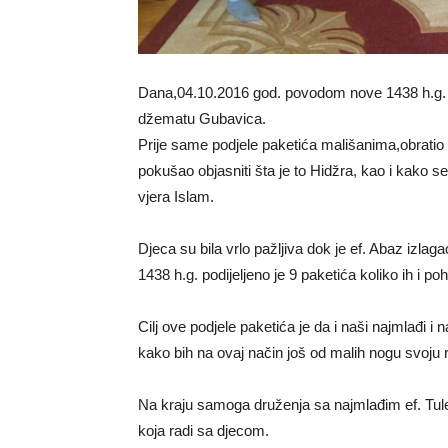
Dana,04.10.2016 god. povodom nove 1438 h.g. up
džematu Gubavica.
Prije same podjele paketića mališanima,obratio 
pokušao objasniti šta je to Hidžra, kao i kako se 
vjera Islam.
Djeca su bila vrlo pažljiva dok je ef. Abaz izlaga
1438 h.g. podijeljeno je 9 paketića koliko ih i 
Cilj ove podjele paketića je da i naši najmlađi 
kako bih na ovaj način još od malih nogu svoju r
Na kraju samoga druženja sa najmlađim ef. Tule 
koja radi sa djecom.