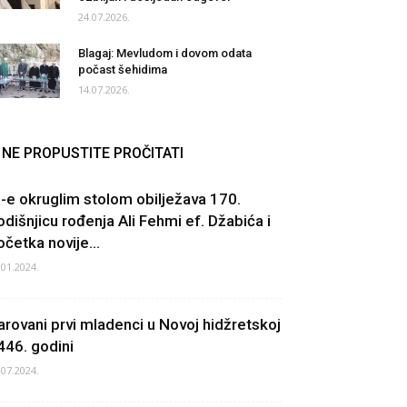
24.07.2026.
Blagaj: Mevludom i dovom odata
počast šehidima
14.07.2026.
NE PROPUSTITE PROČITATI
Z-e okruglim stolom obilježava 170.
odišnjicu rođenja Ali Fehmi ef. Džabića i
očetka novije...
.01.2024.
arovani prvi mladenci u Novoj hidžretskoj
446. godini
.07.2024.