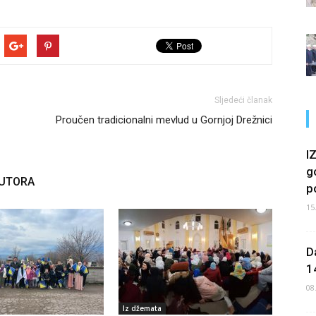
Sljedeći članak
Proučen tradicionalni mevlud u Gornjoj Drežnici
I
g
AUTORA
p
15
D
1
08
Iz džemata