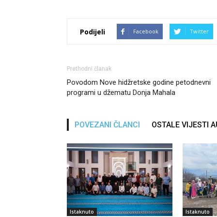
Podijeli
Facebook
Twitter
Prethodni članak
Povodom Nove hidžretske godine petodnevni
programi u džematu Donja Mahala
POVEZANI ČLANCI
OSTALE VIJESTI 
Istaknuto
Istaknuto