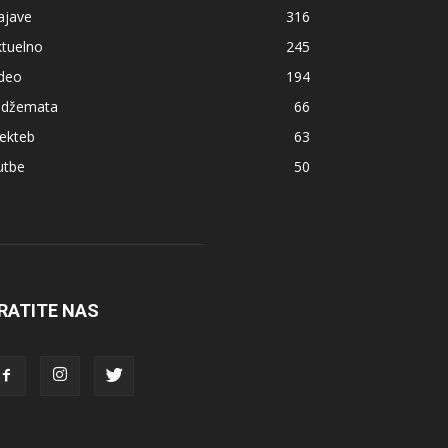
ajave
316
ktuelno
245
ideo
194
z džemata
66
ekteb
63
utbe
50
RATITE NAS