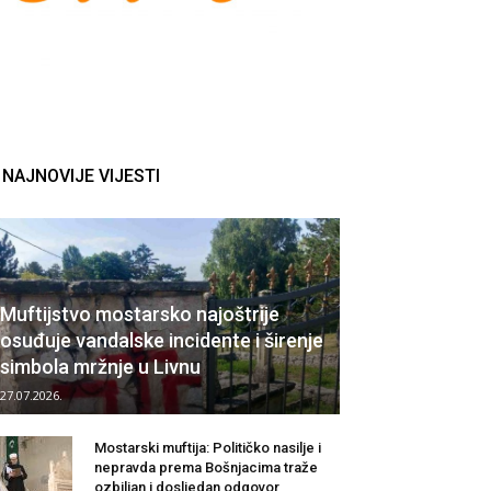
NAJNOVIJE VIJESTI
Muftijstvo mostarsko najoštrije
osuđuje vandalske incidente i širenje
simbola mržnje u Livnu
27.07.2026.
Mostarski muftija: Političko nasilje i
nepravda prema Bošnjacima traže
ozbiljan i dosljedan odgovor