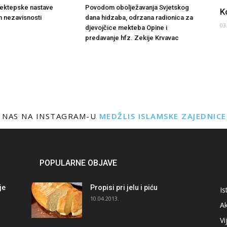
mektepske nastave
Povodom obolježavanja Svjetskog
K
an nezavisnosti
dana hidzaba, odrzana radionica za
03
djevojčice mekteba Opine i
predavanje hfz. Zekije Krvavac
 NAS NA INSTAGRAM-U
MEDŽLIS ISLAMSKE ZAJEDNIC
POPULARNE OBJAVE
je
Propisi pri jelu i piću
Is
i
10.04.2013.
Ak
Vi