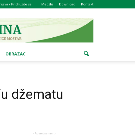
rijava / Pridružite se
Medžlis
Download
Kontakt
OBRAZAC
m“u džematu
- Advertisement -