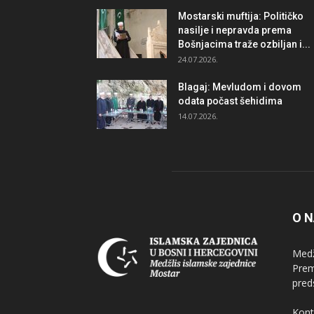
Mostarski muftija: Političko
nasilje i nepravda prema
Bošnjacima traže ozbiljan i...
24.07.2026.
Blagaj: Mevludom i dovom
odata počast šehidima
14.07.2026.
O 
Medž
Prem
pred
Kont