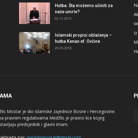
N
Hutba: Šta možemo učiniti za
naše umrle?
A
02.11.2013.
V
I
Islamski propisi oblačenja –
hutba Kenan ef. Ovčine
M
29.06.2018.
H
NAMA
P
lis Mostar je dio islamske zajednice Bosne i Hercegovine.
a pravnim regulativama Medžlis je pravno lice kojeg
stavljaju predsjednik i glavni imam.
aktirajte nas:
medzlismostar@gmail.com