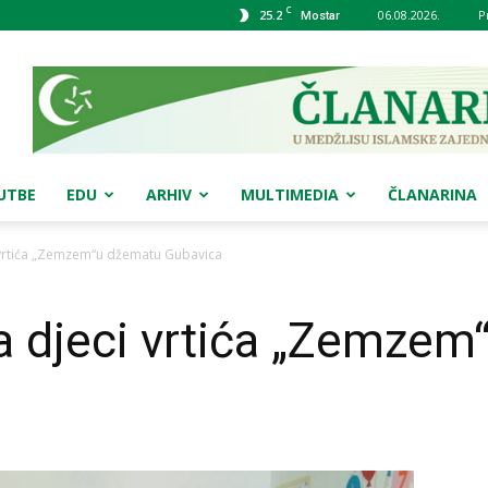
C
25.2
06.08.2026.
P
Mostar
UTBE
EDU
ARHIV
MULTIMEDIA
ČLANARINA
 vrtića „Zemzem“u džematu Gubavica
a djeci vrtića „Zemze