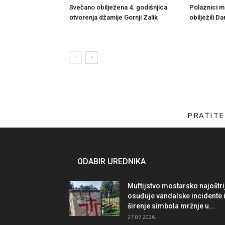
Svečano obilježena 4. godišnjica
Polaznici 
otvorenja džamije Gornji Zalik
obilježili D
PRATITE
ODABIR UREDNIKA
Muftijstvo mostarsko najoštri
osuđuje vandalske incidente 
širenje simbola mržnje u...
27.07.2026.