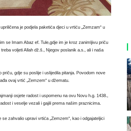
riličena je podjela paketića djeci u vrtiću „Zemzam“ u
im se Imam Abaz ef. Tule,gdje im je kroz zanimljivu priču
treba voljeti Allah dž.š., Njegov poslanik a.s., ali i naša
o priču, gdje su poslije i uslijedila pitanja. Povodom nove
pohađa ovaj vrtić „Zemzem“ u džematu.
i najmanji osjete radost i uspomenu na ovu Novu h.g. 1438.,
adost i veselje vezali i gajili prema našim praznicima.
se zahvalio upravi vrtića „Zemzem“, kao i odgajateljici