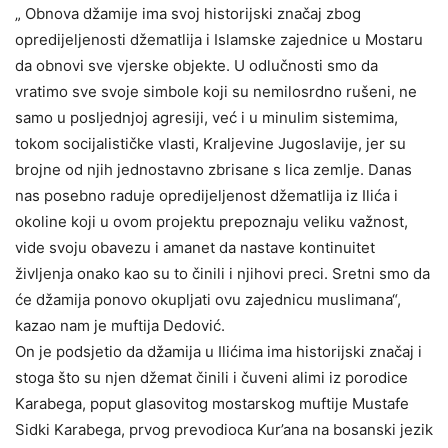
„ Obnova džamije ima svoj historijski značaj zbog
opredijeljenosti džematlija i Islamske zajednice u Mostaru
da obnovi sve vjerske objekte. U odlučnosti smo da
vratimo sve svoje simbole koji su nemilosrdno rušeni, ne
samo u posljednjoj agresiji, već i u minulim sistemima,
tokom socijalističke vlasti, Kraljevine Jugoslavije, jer su
brojne od njih jednostavno zbrisane s lica zemlje. Danas
nas posebno raduje opredijeljenost džematlija iz Ilića i
okoline koji u ovom projektu prepoznaju veliku važnost,
vide svoju obavezu i amanet da nastave kontinuitet
življenja onako kao su to činili i njihovi preci. Sretni smo da
će džamija ponovo okupljati ovu zajednicu muslimana“,
kazao nam je muftija Dedović.
On je podsjetio da džamija u Ilićima ima historijski značaj i
stoga što su njen džemat činili i čuveni alimi iz porodice
Karabega, poput glasovitog mostarskog muftije Mustafe
Sidki Karabega, prvog prevodioca Kur’ana na bosanski jezik