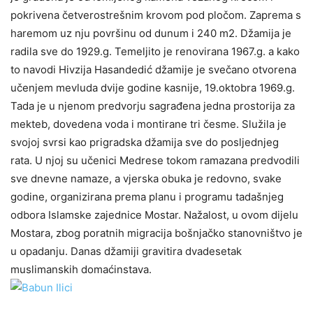
pokrivena četverostrešnim krovom pod pločom. Zaprema s
haremom uz nju površinu od dunum i 240 m2. Džamija je
radila sve do 1929.g. Temeljito je renovirana 1967.g. a kako
to navodi Hivzija Hasandedić džamije je svečano otvorena
učenjem mevluda dvije godine kasnije, 19.oktobra 1969.g.
Tada je u njenom predvorju sagrađena jedna prostorija za
mekteb, dovedena voda i montirane tri česme. Služila je
svojoj svrsi kao prigradska džamija sve do posljednjeg
rata. U njoj su učenici Medrese tokom ramazana predvodili
sve dnevne namaze, a vjerska obuka je redovno, svake
godine, organizirana prema planu i programu tadašnjeg
odbora Islamske zajednice Mostar. Nažalost, u ovom dijelu
Mostara, zbog poratnih migracija bošnjačko stanovništvo je
u opadanju. Danas džamiji gravitira dvadesetak
muslimanskih domaćinstava.