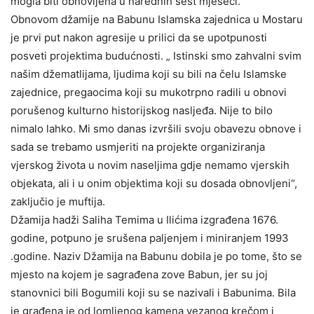
mogla biti obnovljena u narednih šest mjeseci.
Obnovom džamije na Babunu Islamska zajednica u Mostaru
je prvi put nakon agresije u prilici da se upotpunosti
posveti projektima budućnosti. „ Istinski smo zahvalni svim
našim džematlijama, ljudima koji su bili na čelu Islamske
zajednice, pregaocima koji su mukotrpno radili u obnovi
porušenog kulturno historijskog nasljeđa. Nije to bilo
nimalo lahko. Mi smo danas izvršili svoju obavezu obnove i
sada se trebamo usmjeriti na projekte organiziranja
vjerskog života u novim naseljima gdje nemamo vjerskih
objekata, ali i u onim objektima koji su dosada obnovljeni“,
zaključio je muftija.
Džamija hadži Saliha Temima u Ilićima izgrađena 1676.
godine, potpuno je srušena paljenjem i miniranjem 1993
.godine. Naziv Džamija na Babunu dobila je po tome, što se
mjesto na kojem je sagrađena zove Babun, jer su joj
stanovnici bili Bogumili koji su se nazivali i Babunima. Bila
je građena je od lomljenog kamena vezanog krečom i