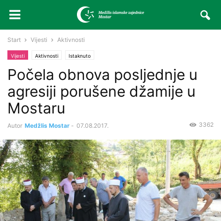
Start
Vijesti
Aktivnosti
Vijesti
Aktivnosti
Istaknuto
Počela obnova posljednje u
agresiji porušene džamije u
Mostaru
3362
Autor
Medžlis Mostar
-
07.08.2017.