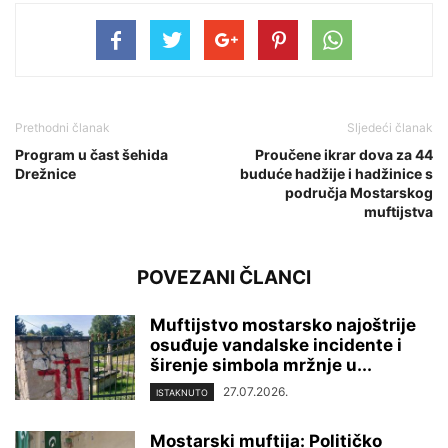
Prethodni članak
Sljedeći članak
Program u čast šehida
Proučene ikrar dova za 44
Drežnice
buduće hadžije i hadžinice s
područja Mostarskog
muftijstva
POVEZANI ČLANCI
Muftijstvo mostarsko najoštrije
osuđuje vandalske incidente i
širenje simbola mržnje u...
27.07.2026.
ISTAKNUTO
Mostarski muftija: Političko