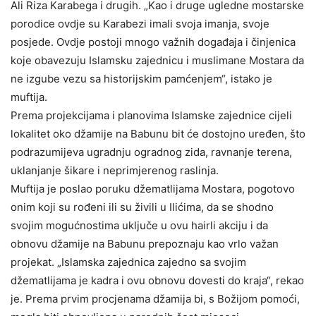
Ali Riza Karabega i drugih. „Kao i druge ugledne mostarske
porodice ovdje su Karabezi imali svoja imanja, svoje
posjede. Ovdje postoji mnogo važnih događaja i činjenica
koje obavezuju Islamsku zajednicu i muslimane Mostara da
ne izgube vezu sa historijskim pamćenjem“, istako je
muftija.
Prema projekcijama i planovima Islamske zajednice cijeli
lokalitet oko džamije na Babunu bit će dostojno uređen, što
podrazumijeva ugradnju ogradnog zida, ravnanje terena,
uklanjanje šikare i neprimjerenog raslinja.
Muftija je poslao poruku džematlijama Mostara, pogotovo
onim koji su rođeni ili su živili u Ilićima, da se shodno
svojim mogućnostima uključe u ovu hairli akciju i da
obnovu džamije na Babunu prepoznaju kao vrlo važan
projekat. „Islamska zajednica zajedno sa svojim
džematlijama je kadra i ovu obnovu dovesti do kraja“, rekao
je. Prema prvim procjenama džamija bi, s Božijom pomoći,