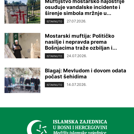
Muftijstvo mostarsko najoštrije
osuđuje vandalske incidente i
širenje simbola mržnje u...
27.07.2026.
ISTAKNUTO
Mostarski muftija: Političko
nasilje i nepravda prema
Bošnjacima traže ozbiljan i...
24.07.2026.
ISTAKNUTO
Blagaj: Mevludom i dovom odata
počast šehidima
14.07.2026.
ISTAKNUTO