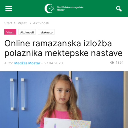
Start
Vijesti
Aktivnosti
Vijesti
Aktivnosti
Istaknuto
Online ramazanska izložba
polaznika mektepske nastave
1894
Autor
Medžlis Mostar
-
27.04.2020.