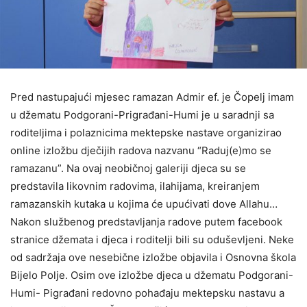
Pred nastupajući mjesec ramazan Admir ef. je Čopelj imam
u džematu Podgorani-Prigrađani-Humi je u saradnji sa
roditeljima i polaznicima mektepske nastave organizirao
online izložbu dječijih radova nazvanu “Raduj(e)mo se
ramazanu”. Na ovaj neobičnoj galeriji djeca su se
predstavila likovnim radovima, ilahijama, kreiranjem
ramazanskih kutaka u kojima će upućivati dove Allahu…
Nakon službenog predstavljanja radove putem facebook
stranice džemata i djeca i roditelji bili su oduševljeni. Neke
od sadržaja ove nesebične izložbe objavila i Osnovna škola
Bijelo Polje. Osim ove izložbe djeca u džematu Podgorani-
Humi- Pigrađani redovno pohađaju mektepsku nastavu a