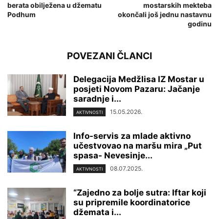
berata obilježena u džematu
mostarskih mekteba
Podhum
okončali još jednu nastavnu
godinu
POVEZANI ČLANCI
Delegacija Medžlisa IZ Mostar u
posjeti Novom Pazaru: Jačanje
saradnje i...
15.05.2026.
AKTIVNOSTI
Info-servis za mlade aktivno
učestvovao na maršu mira „Put
spasa- Nevesinje...
08.07.2025.
AKTIVNOSTI
“Zajedno za bolje sutra: Iftar koji
su pripremile koordinatorice
džemata i...