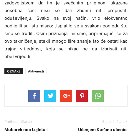
zadovoljstvom da im je svečanim prijemom ukazana
posebna čast nisu se dali zbuniti niti prepustiti
oduševljenju. Svako na svoj način, vrlo elokventno
podijelili su istu misao: „Isplatilo se u svakom pogledu što
smo se trudili. Osim priznanja, mi smo, pripremajući se za
ovo takmičenje, stekli mnogo šire znanje što će ostati kao
trajna vrijednost, koja se nikad ne da izbrisati niti
obezvrijediti.
OZNAKE
Aktivnosti
Prethodni članak
Sljedeći članak
Mubarek noć Lejletu-l-
Učenjem Kur’ana učenici