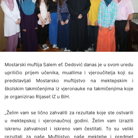
Mostarski muftija Salem ef. Dedović danas je u svom uredu
upriličio prijem učenika, muallima i vjeroučitelja koji su
predstavljali Mostarsko muftijstvo na mektepskim i
školskim takmičenjima iz vjeronauke na takmičenjima koje
je organizirao Rijaset IZ u BiH.
„Želim vam se lično zahvaliti za rezultate koje ste ostvarili
u mektepskoj i vjeronaučnoj godini. Želim vam izraziti
iskrenu zahvalnost i iskreno vam čestitati. To su veliki
rezultati za naše Muftijstvo, naše mektebe i predmet