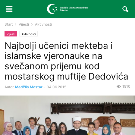
Start
Vijesti
Aktivnosti
Vijesti
Aktivnosti
Najbolji učenici mekteba i
islamske vjeronauke na
svečanom prijemu kod
mostarskog muftije Dedovića
1910
Autor
Medžlis Mostar
-
04.06.2015.