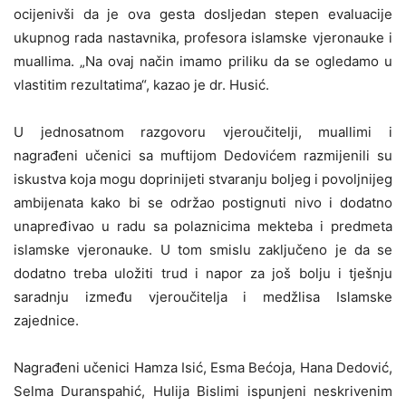
ocijenivši da je ova gesta dosljedan stepen evaluacije
ukupnog rada nastavnika, profesora islamske vjeronauke i
muallima. „Na ovaj način imamo priliku da se ogledamo u
vlastitim rezultatima“, kazao je dr. Husić.
U jednosatnom razgovoru vjeroučitelji, muallimi i
nagrađeni učenici sa muftijom Dedovićem razmijenili su
iskustva koja mogu doprinijeti stvaranju boljeg i povoljnijeg
ambijenata kako bi se održao postignuti nivo i dodatno
unapređivao u radu sa polaznicima mekteba i predmeta
islamske vjeronauke. U tom smislu zaključeno je da se
dodatno treba uložiti trud i napor za još bolju i tješnju
saradnju između vjeroučitelja i medžlisa Islamske
zajednice.
Nagrađeni učenici Hamza Isić, Esma Bećoja, Hana Dedović,
Selma Duranspahić, Hulija Bislimi ispunjeni neskrivenim