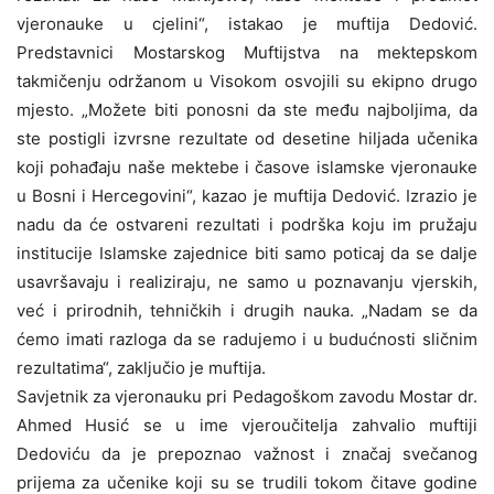
vjeronauke u cjelini“, istakao je muftija Dedović.
Predstavnici Mostarskog Muftijstva na mektepskom
takmičenju održanom u Visokom osvojili su ekipno drugo
mjesto. „Možete biti ponosni da ste među najboljima, da
ste postigli izvrsne rezultate od desetine hiljada učenika
koji pohađaju naše mektebe i časove islamske vjeronauke
u Bosni i Hercegovini“, kazao je muftija Dedović. Izrazio je
nadu da će ostvareni rezultati i podrška koju im pružaju
institucije Islamske zajednice biti samo poticaj da se dalje
usavršavaju i realiziraju, ne samo u poznavanju vjerskih,
već i prirodnih, tehničkih i drugih nauka. „Nadam se da
ćemo imati razloga da se radujemo i u budućnosti sličnim
rezultatima“, zaključio je muftija.
Savjetnik za vjeronauku pri Pedagoškom zavodu Mostar dr.
Ahmed Husić se u ime vjeroučitelja zahvalio muftiji
Dedoviću da je prepoznao važnost i značaj svečanog
prijema za učenike koji su se trudili tokom čitave godine