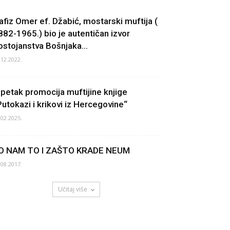
afiz Omer ef. Džabić, mostarski muftija (
882-1965.) bio je autentičan izvor
ostojanstva Bošnjaka...
.12.2022.
 petak promocija muftijine knjige
Putokazi i krikovi iz Hercegovine“
.02.2025.
O NAM TO I ZAŠTO KRADE NEUM
.08.2017.
Učitaj više