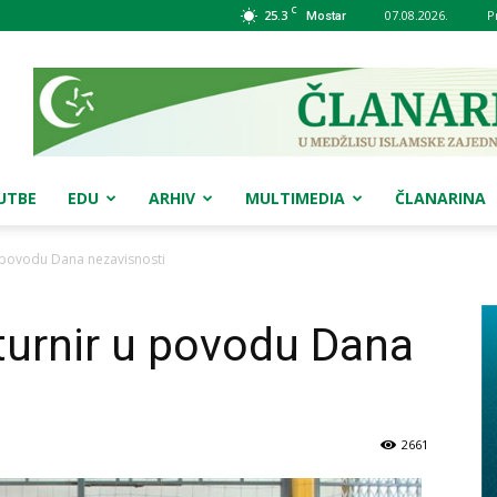
C
25.3
07.08.2026.
P
Mostar
UTBE
EDU
ARHIV
MULTIMEDIA
ČLANARINA
 povodu Dana nezavisnosti
urnir u povodu Dana
2661