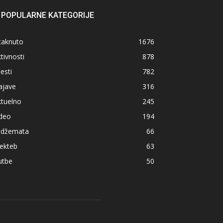
POPULARNE KATEGORIJE
taknuto
1676
tivnosti
878
jesti
782
ajave
316
ktuelno
245
ideo
194
z džemata
66
ekteb
63
utbe
50