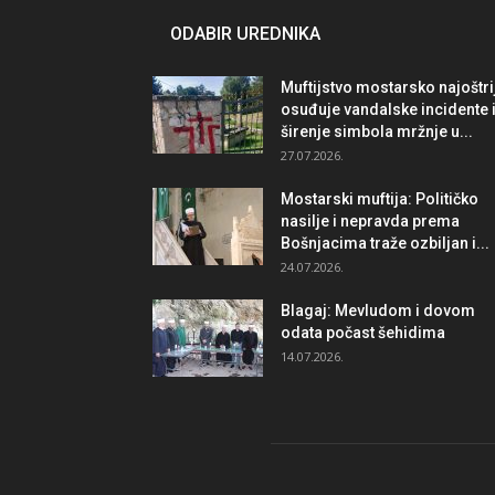
ODABIR UREDNIKA
Muftijstvo mostarsko najoštri
osuđuje vandalske incidente 
širenje simbola mržnje u...
27.07.2026.
Mostarski muftija: Političko
nasilje i nepravda prema
Bošnjacima traže ozbiljan i...
24.07.2026.
Blagaj: Mevludom i dovom
odata počast šehidima
14.07.2026.