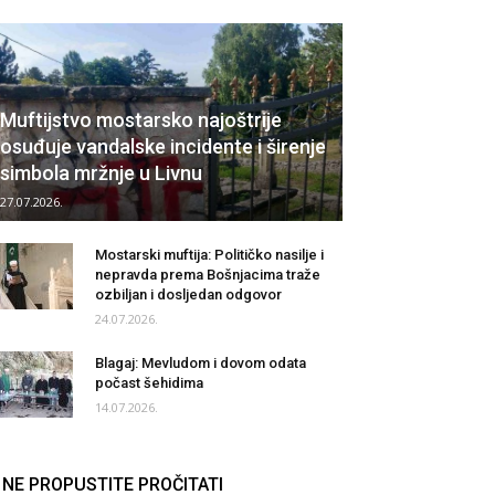
Muftijstvo mostarsko najoštrije
osuđuje vandalske incidente i širenje
simbola mržnje u Livnu
27.07.2026.
Mostarski muftija: Političko nasilje i
nepravda prema Bošnjacima traže
ozbiljan i dosljedan odgovor
24.07.2026.
Blagaj: Mevludom i dovom odata
počast šehidima
14.07.2026.
NE PROPUSTITE PROČITATI