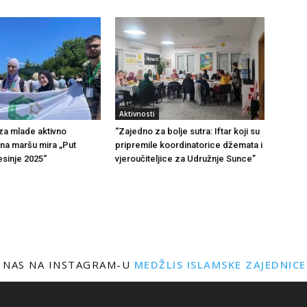
Aktivnosti
 za mlade aktivno
“Zajedno za bolje sutra: Iftar koji su
na maršu mira „Put
pripremile koordinatorice džemata i
sinje 2025“
vjeroučiteljice za Udružnje Sunce”
 NAS NA INSTAGRAM-U
MEDŽLIS ISLAMSKE ZAJEDNIC