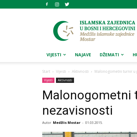
Medžlis
islamske
zajednice
Mostar
VIJESTI
NAJAVE
DŽEMATI
H
Start
Vijesti
Aktivnosti
Malonogometni turnir u
Vijesti
Aktivnosti
Malonogometni t
nezavisnosti
Autor
Medžlis Mostar
-
01.03.2015.