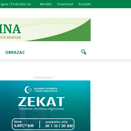
rijava / Pridružite se
Medžlis
Download
Kontakt
OBRAZAC
- Advertisement -