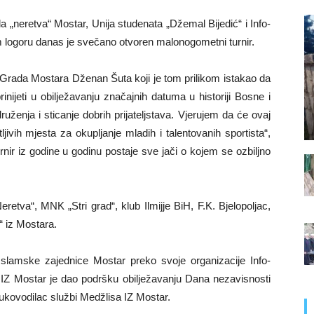
„neretva“ Mostar, Unija studenata „Džemal Bijedić“ i Info-
 logoru danas je svečano otvoren malonogometni turnir.
 Grada Mostara Dženan Šuta koji je tom prilikom istakao da
inijeti u obilježavanju značajnih datuma u historiji Bosne i
uženja i sticanje dobrih prijateljstava. Vjerujem da će ovaj
tljivih mjesta za okupljanje mladih i talentovanih sportista“,
nir iz godine u godinu postaje sve jači o kojem se ozbiljno
etva“, MNK „Stri grad“, klub Ilmijje BiH, F.K. Bjelopoljac,
“ iz Mostara.
 Islamske zajednice Mostar preko svoje organizacije Info-
 IZ Mostar je dao podršku obilježavanju Dana nezavisnosti
ukovodilac službi Medžlisa IZ Mostar.