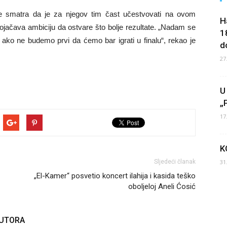
ijje smatra da je za njegov tim čast učestvovati na ovom
H
pojačava ambiciju da ostvare što bolje rezultate. „Nadam se
1
 ako ne budemo prvi da ćemo bar igrati u finalu“, rekao je
d
27
U
„
17
K
Sljedeći članak
31
„El-Kamer“ posvetio koncert ilahija i kasida teško
oboljeloj Aneli Ćosić
AUTORA