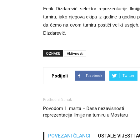
Ferik Dizdarević selektor reprezentacije Ilm
turniru, iako njegova ekipa iz godine u godinu 
da ćemo na ovom turniru postići veliki uspjeh,
Dizdarević.
OZNAKE
Aktivnosti
Podijeli
Facebook
Twitter
Prethodni članak
Povodom 1. marta – Dana nezavisnosti
reprezentacija Ilmijje na turniru u Mostaru
POVEZANI ČLANCI
OSTALE VIJESTI 