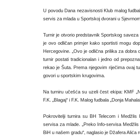
U povodu Dana nezavisnosti Klub malog fudbala 
servis za mlada u Sportskoj dvorani u Sjevrnom
Turnir je otvorio predstavnik Sportskog saveza
je ovo odličan primjer kako sportisti mogu dopr
Hercegovine. „Ovo je odlična prilika za dobra dr
turnir postati tradicionalan i jedno od prepozna
rekao je Šuta. Prema njegovim riječima ovaj tur
govori u sportskim krugovima.
Na turniru učešća su uzeli čest ekipa: KMF „Ner
F.K. „Blagaj“ i F.K. Malog fudbala „Donja Mahala
Pokrovitelji turnira su BH Telecom i Medžlis
servisa za mlade. „Preko Info-servisa Medžlis
BiH u našem gradu“, naglasio je Džafera Alića r