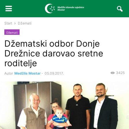
Start
Džemati
Džemati
Džematski odbor Donje
Drežnice darovao sretne
roditelje
3425
Autor
Medžlis Mostar
-
05.09.2017.