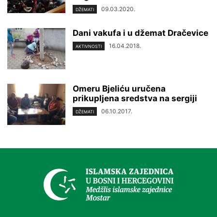
09.03.2020.
DŽEMATI
Dani vakufa i u džemat Dračevice
16.04.2018.
AKTIVNOSTI
Omeru Bjeliću uručena
prikupljena sredstva na sergiji
06.10.2017.
DŽEMATI