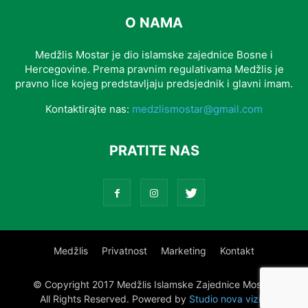
O NAMA
Medžlis Mostar je dio islamske zajednice Bosne i
Hercegovine. Prema pravnim regulativama Medžlis je
pravno lice kojeg predstavljaju predsjednik i glavni imam.
Kontaktirajte nas:
medzlismostar@gmail.com
PRATITE NAS
Medžlis
Privatnost
Marketing
Kontakt
© Copyright 2017 Medžlis Islamske Zajednice Mostar.
All Rights Reserved. Powered by
Studio nova vizija