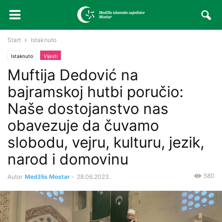
Start
Istaknuto
Istaknuto
Vijesti
Muftija Dedović na
bajramskoj hutbi poručio:
Naše dostojanstvo nas
obavezuje da čuvamo
slobodu, vejru, kulturu, jezik,
narod i domovinu
580
Autor
Medžlis Mostar
-
28.06.2023.