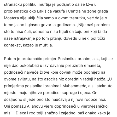
stranačku politiku, muftija je podsjetio da se IZ-e u
problematiku oko Lakišića vakufa i Centralne zone grada
Mostara nije uključila samo u ovom trenutku, već da je o
tome jasno i glasno govorila godinama. „Nije naš problem
što to nisu čuli, odnosno nisu htjeli da čuju oni koji bi da
naše istrajavanje po tom pitanju dovedu u neki politički
kontekst“, kazao je muftija.
Potom je protumačio primjer Poslanika Ibrahim, a.s., koji se
nije dao pokolebati u izvršavanju preuzetih emaneta,
podnoseći najveće žrtve koje čovjek može podnijeti na
ovome svijetu, na što asocira niz obrednih radnji hadža. „U
primjerima poslanika Ibrahima i Muhammeda, a.s. istaknuto
mjesto imaju njihove porodice; supruge i djeca. Oni
dosljedno slijede ono što naučavaju njihovi rodočelnici.
Oni pomažu Allahovu vjeru doprinoseći u vjerovjesničkoj
misiji. Djeca i roditelji snažno i zajedno, baš onako kako je