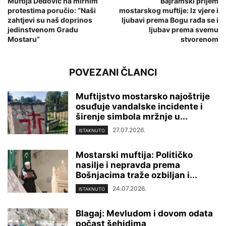
Muftija Dedović na mirnim
Bajramski prijem
protestima poručio: “Naši
mostarskog muftije: Iz vjere i
zahtjevi su naš doprinos
ljubavi prema Bogu rađa se i
jedinstvenom Gradu
ljubav prema svemu
Mostaru”
stvorenom
POVEZANI ČLANCI
Muftijstvo mostarsko najoštrije
osuđuje vandalske incidente i
širenje simbola mržnje u...
27.07.2026.
ISTAKNUTO
Mostarski muftija: Političko
nasilje i nepravda prema
Bošnjacima traže ozbiljan i...
24.07.2026.
ISTAKNUTO
Blagaj: Mevludom i dovom odata
počast šehidima