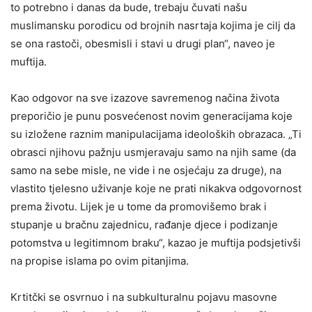
to potrebno i danas da bude, trebaju čuvati našu
muslimansku porodicu od brojnih nasrtaja kojima je cilj da
se ona rastoči, obesmisli i stavi u drugi plan“, naveo je
muftija.
Kao odgovor na sve izazove savremenog načina života
preporičio je punu posvećenost novim generacijama koje
su izložene raznim manipulacijama ideoloških obrazaca. „Ti
obrasci njihovu pažnju usmjeravaju samo na njih same (da
samo na sebe misle, ne vide i ne osjećaju za druge), na
vlastito tjelesno uživanje koje ne prati nikakva odgovornost
prema životu. Lijek je u tome da promovišemo brak i
stupanje u bračnu zajednicu, rađanje djece i podizanje
potomstva u legitimnom braku“, kazao je muftija podsjetivši
na propise islama po ovim pitanjima.
Krtitčki se osvrnuo i na subkulturalnu pojavu masovne