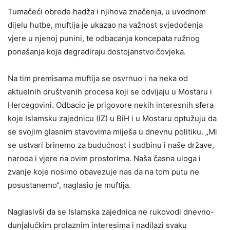
Tumačeći obrede hadža i njihova značenja, u uvodnom
dijelu hutbe, muftija je ukazao na važnost svjedočenja
vjere u njenoj punini, te odbacanja koncepata ružnog
ponašanja koja degradiraju dostojanstvo čovjeka.
Na tim premisama muftija se osvrnuo i na neka od
aktuelnih društvenih procesa koji se odvijaju u Mostaru i
Hercegovini. Odbacio je prigovore nekih interesnih sfera
koje Islamsku zajednicu (IZ) u BiH i u Mostaru optužuju da
se svojim glasnim stavovima miješa u dnevnu politiku. „Mi
se ustvari brinemo za budućnost i sudbinu i naše države,
naroda i vjere na ovim prostorima. Naša časna uloga i
zvanje koje nosimo obavezuje nas da na tom putu ne
posustanemo“, naglasio je muftija.
Naglasivši da se Islamska zajednica ne rukovodi dnevno-
dunjalučkim prolaznim interesima i nadilazi svaku