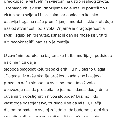
preokupacije virtuelnim svijetom na uštrb realnog života.
„Trebamo biti svjesni da vrijeme koje uzalud potrošimo u
virtualnom svijetu i ispraznim parlaonicama itekako
ostavlja traga na naše promišljanje, mentalni sklop, otuđuje
nas od stvarnosti, od života. Vrijeme je dragocjenost, a
svaki izgubljeni trenutak, sahat ili dan ne može se vratiti
niti nadoknaditi“, naglasio je muftija.
U završnim porukama bajramske hutbe muftija je podsjetio
na činjenicu da je
sloboda blagodat koju treba cijeniti i u nju stalno ulagati.
„Događaji iz naše skorije prošlosti kada smo izvojevali
pravo na našu slobodu u svim segmentima života
obavezuju nas da preispitamo jesmo li danas dosljedni u
čuvanju tih dostignutih nivoa slobode? Držimo li do
vlastitoga dostojanstva, trudimo li se da mišlju, riječju i
djelom pripadamo svojoj zajednici, da budemo sretni što
smo dio kulture i naroda koji misli i odlučuje o svojoj