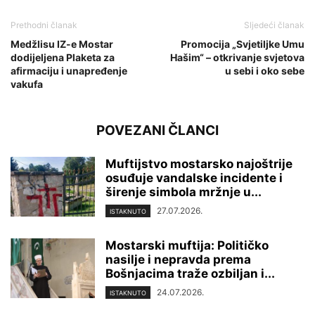
Prethodni članak
Sljedeći članak
Medžlisu IZ-e Mostar
Promocija „Svjetiljke Umu
dodijeljena Plaketa za
Hašim“ – otkrivanje svjetova
afirmaciju i unapređenje
u sebi i oko sebe
vakufa
POVEZANI ČLANCI
Muftijstvo mostarsko najoštrije
osuđuje vandalske incidente i
širenje simbola mržnje u...
27.07.2026.
ISTAKNUTO
Mostarski muftija: Političko
nasilje i nepravda prema
Bošnjacima traže ozbiljan i...
24.07.2026.
ISTAKNUTO