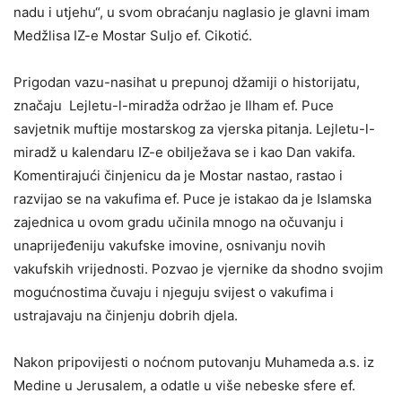
nadu i utjehu“, u svom obraćanju naglasio je glavni imam
Medžlisa IZ-e Mostar Suljo ef. Cikotić.
Prigodan vazu-nasihat u prepunoj džamiji o historijatu,
značaju Lejletu-l-miradža održao je Ilham ef. Puce
savjetnik muftije mostarskog za vjerska pitanja. Lejletu-l-
miradž u kalendaru IZ-e obilježava se i kao Dan vakifa.
Komentirajući činjenicu da je Mostar nastao, rastao i
razvijao se na vakufima ef. Puce je istakao da je Islamska
zajednica u ovom gradu učinila mnogo na očuvanju i
unaprijeđeniju vakufske imovine, osnivanju novih
vakufskih vrijednosti. Pozvao je vjernike da shodno svojim
mogućnostima čuvaju i njeguju svijest o vakufima i
ustrajavaju na činjenju dobrih djela.
Nakon pripovijesti o noćnom putovanju Muhameda a.s. iz
Medine u Jerusalem, a odatle u više nebeske sfere ef.