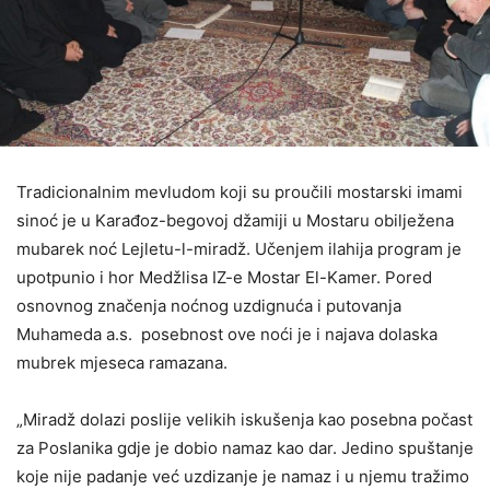
Tradicionalnim mevludom koji su proučili mostarski imami
sinoć je u Karađoz-begovoj džamiji u Mostaru obilježena
mubarek noć Lejletu-l-miradž. Učenjem ilahija program je
upotpunio i hor Medžlisa IZ-e Mostar El-Kamer. Pored
osnovnog značenja noćnog uzdignuća i putovanja
Muhameda a.s. posebnost ove noći je i najava dolaska
mubrek mjeseca ramazana.
„Miradž dolazi poslije velikih iskušenja kao posebna počast
za Poslanika gdje je dobio namaz kao dar. Jedino spuštanje
koje nije padanje već uzdizanje je namaz i u njemu tražimo