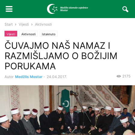
Start
Vijesti
Aktivnosti
Vijesti
Aktivnosti
Istaknuto
ČUVAJMO NAŠ NAMAZ I
RAZMIŠLJAMO O BOŽIJIM
PORUKAMA
2175
Autor
Medžlis Mostar
-
24.04.2017.