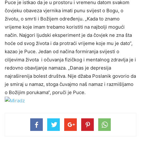
Puce je istkao da je u prostoru i vremenu datom svakom
čovjeku obaveza vjernika imati punu svijest o Bogu, o
životu, o smrti i Božijem određenju. „Kada to znamo
vrijeme koje imam trebamo koristiti na najbolji mogući
način. Najgori ljudski eksperiment je da čovjek ne zna šta
hoće od svog života i da protraći vrijeme koje mu je dato“,
kazao je Puce. Jedan od načina formiranja svijesti o
ciljevima života i očuvanja fizičkog i mentalnog zdravlja je i
redovno obavljanje namaza. „Danas je depresija
najraširenija bolest društva. Nije džaba Poslanik govorio da
je smiraj u namaz, stoga čuvajmo naš namaz i razmišljamo
o Božijim porukama“, poruči je Puce.