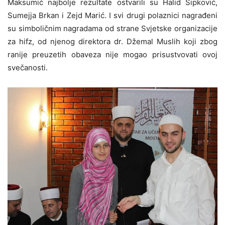
Maksumić najbolje rezultate ostvarili su Halid Šipković,
Sumejja Brkan i Zejd Marić. I svi drugi polaznici nagrađeni
su simboličnim nagradama od strane Svjetske organizacije
za hifz, od njenog direktora dr. Džemal Muslih koji zbog
ranije preuzetih obaveza nije mogao prisustvovati ovoj
svečanosti.