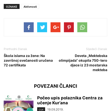
OZNAKE
Aktivnosti
Prethodni članak
Sljedeći članak
Škola islama za žene: Na
Deveta „Mektebska
završnoj svečanosti uručena
olimpijada“ okupila 750-tero
72 certifikata
djece iz 23 mostarska
mekteba
POVEZANI ČLANCI
Počeo upis polaznika Centra za
učenje Kur’ana
19.09.2019.
CUK