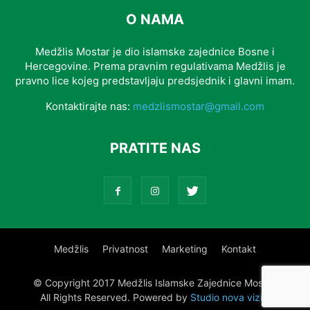
O NAMA
Medžlis Mostar je dio islamske zajednice Bosne i
Hercegovine. Prema pravnim regulativama Medžlis je
pravno lice kojeg predstavljaju predsjednik i glavni imam.
Kontaktirajte nas:
medzlismostar@gmail.com
PRATITE NAS
Medžlis
Privatnost
Marketing
Kontakt
© Copyright 2017 Medžlis Islamske Zajednice Mostar.
All Rights Reserved. Powered by
Studio nova vizija