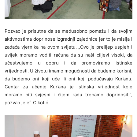
Pozvao je prisutne da se međusobno pomažu i da svojim
aktivnostima doprinose izgradnji zajednice jer to je misija i
zadaća vjernika na ovom svijetu. „Ovo je prelijep uspjeh i
uvijek moramo voditi računa da su naši ciljevi visoki, da
učestvujemo u dobru i da promoviramo istinske
vrijednosti. U životu imamo mogućnosti da budemo korisni,
da budemo oni koji uče ili oni koji podučavaju Kur’anu.
Centar za učenje Kur’ana je istinska vrijednost koje
moramo biti svjesni i čijem radu trebamo doprinositi“,
pozvao je ef. Cikotić.