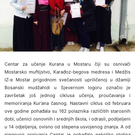
Centar za učenje Kurana u Mostaru čiji su osnivači
Mostarsko muftijstvo, Karađoz-begova medresa i Medžis
IZ-e Mostar prigodnom svečanosti upriličenoj u džamiji
Bosanski mudžahidi u Sjevernom logoru označio je
završetak još jednog ciklusa učenja, proučavanja i
memoriranja Kur’ana časnog. Nastavni ciklus od februara
ove godine pohađala su 162 polaznika različitih starosnih
dobi, učenici osnovnih i srednjih škola, i odrasli, podijeljeni
u 14 odjeljenja, ovisno od stepena usvojenog znanja. A od
njegovog osnivanja Centar je pohađalo nekoliko stotina