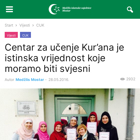
Start
Vijesti
CUK
Vijesti
CUK
Centar za učenje Kur’ana je
istinska vrijednost koje
moramo biti svjesni
2932
Autor
Medžlis Mostar
-
28.05.2016.