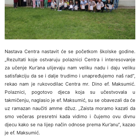
Nastava Centra nastavit će se početkom školske godine.
„Rezultati koje ostvaruju polaznici Centra i interesovanje
za učenje Kur’ana ulijevaju nam veliku nadu i daju veliku
satisfakciju da se i dalje trudimo i unapređujemo naš rad“,
rekao nam je rukovodilac Centra mr. Dino ef. Maksumić.
Polaznici, pogotovo djeca koja su učestvovala u
takmičenju, naglasio je ef. Maksumić, su se obavezali da će
uz ramazan naučiti amme džuz. „Zaista moramo kazati da
smo večeras presretni kada vidimo i čujemo ovu divnu
djecu kako se na lijep način odnose prema Kur’anu“, kazao
je ef. Maksumić.