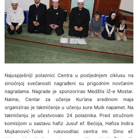
Najuspješniji polaznici Centra u posljednjem ciklusu na
sinoćnjoj svečanosti nagrađeni su prigodnim novčanim
nagradama. Nagrade je sponzorirao Medžlis IZ-e Mostar.
Naime, Centar za učenje Kur’ana sredinom maja
organizirao je takmičenje u učenju sure Mulk napamet. Na
takmičenju je učestvovalo 24 polaznika. Pred stručnom
komisijom u sastavu hafiz Jusuf ef. Bećoja, Hafiza Indira
Mujkanović-Tulek i rukovodilac centra mr. Dino ef.