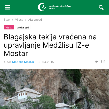
Start
Vijesti
Aktivnosti
Vijesti
Aktivnosti
Blagajska tekija vraćena na
upravljanje Medžlisu IZ-e
Mostar
1811
Autor
Medžlis Mostar
-
30.04.2015.