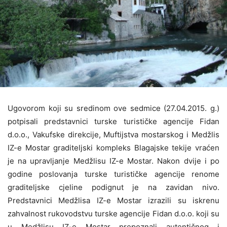
Ugovorom koji su sredinom ove sedmice (27.04.2015. g.)
potpisali predstavnici turske turističke agencije Fidan
d.o.o., Vakufske direkcije, Muftijstva mostarskog i Medžlis
IZ-e Mostar graditeljski kompleks Blagajske tekije vraćen
je na upravljanje Medžlisu IZ-e Mostar. Nakon dvije i po
godine poslovanja turske turističke agencije renome
graditeljske cjeline podignut je na zavidan nivo.
Predstavnici Medžlisa IZ-e Mostar izrazili su iskrenu
zahvalnost rukovodstvu turske agencije Fidan d.o.o. koji su
u Medžlisu IZ-e Mostar prepoznali autentičnog i