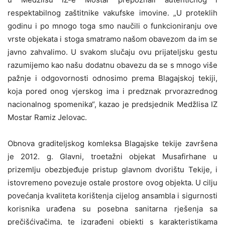
respektabilnog zaštitnike vakufske imovine. „U proteklih
godinu i po mnogo toga smo naučili o funkcioniranju ove
vrste objekata i stoga smatramo našom obavezom da im se
javno zahvalimo. U svakom slučaju ovu prijateljsku gestu
razumijemo kao našu dodatnu obavezu da se s mnogo više
pažnje i odgovornosti odnosimo prema Blagajskoj tekiji,
koja pored onog vjerskog ima i predznak prvorazrednog
nacionalnog spomenika“, kazao je predsjednik Medžlisa IZ
Mostar Ramiz Jelovac.
Obnova graditeljskog komleksa Blagajske tekije završena
je 2012. g. Glavni, troetažni objekat Musafirhane u
prizemlju obezbjeđuje pristup glavnom dvorištu Tekije, i
istovremeno povezuje ostale prostore ovog objekta. U cilju
povećanja kvaliteta korištenja cijelog ansambla i sigurnosti
korisnika urađena su posebna sanitarna rješenja sa
prečišćivačima, te izgrađeni objekti s karakteristikama