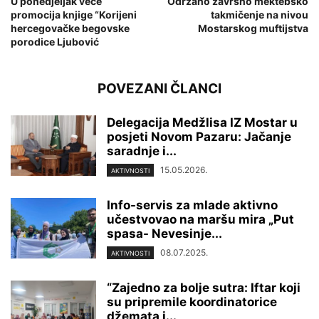
U ponedjeljak veče
Održano završno mektebsko
promocija knjige “Korijeni
takmičenje na nivou
hercegovačke begovske
Mostarskog muftijstva
porodice Ljubović
POVEZANI ČLANCI
Delegacija Medžlisa IZ Mostar u
posjeti Novom Pazaru: Jačanje
saradnje i...
15.05.2026.
AKTIVNOSTI
Info-servis za mlade aktivno
učestvovao na maršu mira „Put
spasa- Nevesinje...
08.07.2025.
AKTIVNOSTI
“Zajedno za bolje sutra: Iftar koji
su pripremile koordinatorice
džemata i...