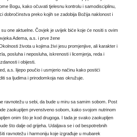
agome Bogu, kako očuvati tjelesnu kontrolu i samodisciplinu,
lici dobročinstva preko kojih se zadobija Božija naklonost i
su one aktuelne. Čovjek je uvijek biće koje će nositi s ovim
ovjeka Adema, a.s. i prve žene
olnosti života u kojima živi jesu promjenjive, ali karakter i
a, posluha i neposluha, iskrenosti i licemjerja, reda i
danosti i obijesti.
d, a.s. lijepo poučio i usmjerio načinu kako postići
iti sa ljudima i prirodomkoja nas okružuje.
tigne ravnotežu u sebi, da bude u miru sa samim sobom. Post
ude zaokupljen prvenstveno sobom, kako svojom nutrinom
pljen onim što je kod drugoga. I tada je svako zaokupljen
 bude što dalje od grijeha. Udaljava se i od bespotrebnih
ušiti ravnotežu i harmoniju koje izgrađuje u mubarek