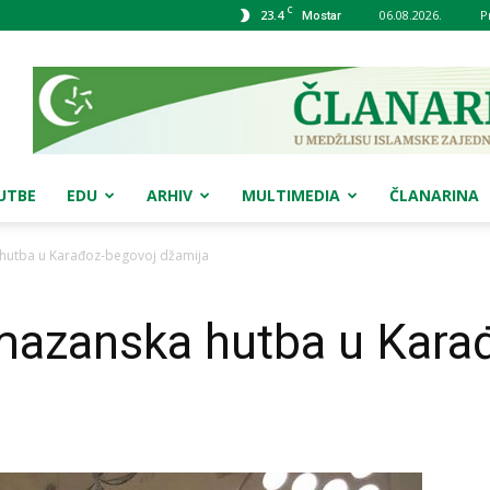
C
23.4
06.08.2026.
P
Mostar
UTBE
EDU
ARHIV
MULTIMEDIA
ČLANARINA
 hutba u Karađoz-begovoj džamija
amazanska hutba u Kara