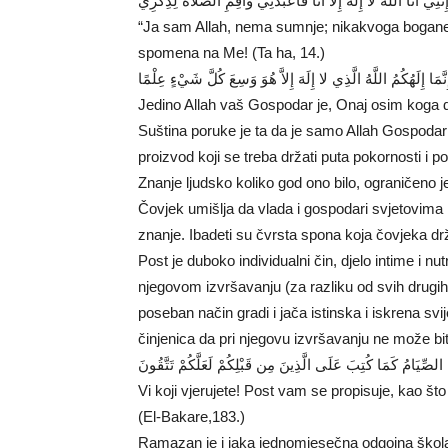
ِنَّنِي أَنَا اللَّهُ لا إِلَهَ إِلاَّ أَنَا فَاعْبُدْنِي وَأَقِمِ الصَّلاةَ لِذِكْرِي
“Ja sam Allah, nema sumnje; nikakvoga bogane
spomena na Me! (Ta ha, 14.)
ِنَّمَا إِلَهُكُمُ اللَّهُ الَّذِي لا إِلَهَ إِلاَّ هُوَ وَسِعَ كُلَّ شَيْءٍ عِلْمًا
Jedino Allah vaš Gospodar je, Onaj osim koga d
Suština poruke je ta da je samo Allah Gospodar
proizvod koji se treba držati puta pokornosti i 
Znanje ljudsko koliko god ono bilo, ograničeno je
Čovjek umišlja da vlada i gospodari svjetovima k
znanje. Ibadeti su čvrsta spona koja čovjeka d
Post je duboko individualni čin, djelo intime i nu
njegovom izvršavanju (za razliku od svih drugih 
poseban način gradi i jača istinska i iskrena s
činjenica da pri njegovu izvršavanju ne može bit
ُمُ الصِّيَامُ كَمَا كُتِبَ عَلَى الَّذِينَ مِن قَبْلِكُمْ لَعَلَّكُمْ تَتَّقُونَ
Vi koji vjerujete! Post vam se propisuje, kao št
(El-Bakare,183.)
Ramazan je i jaka jednomjesečna odgojna škola