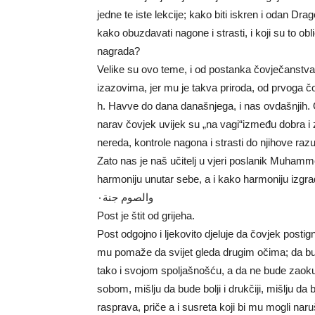
jedne te iste lekcije; kako biti iskren i odan Dr
kako obuzdavati nagone i strasti, i koji su to ob
nagrada?
Velike su ovo teme, i od postanka čovječanstva 
izazovima, jer mu je takva priroda, od prvoga č
h. Havve do dana današnjega, i nas ovdašnjih. Ok
narav čovjek uvijek su „na vagi“između dobra i zl
nereda, kontrole nagona i strasti do njihove razuz
Zato nas je naš učitelj u vjeri poslanik Muhamme
harmoniju unutar sebe, a i kako harmoniju izgrad
والصوم جنة٠
Post je štit od grijeha.
Post odgojno i ljekovito djeluje da čovjek pos
mu pomaže da svijet gleda drugim očima; da b
tako i svojom spoljašnošću, a da ne bude zaoku
sobom, mišlju da bude bolji i drukčiji, mišlju da
rasprava, priče a i susreta koji bi mu mogli nar