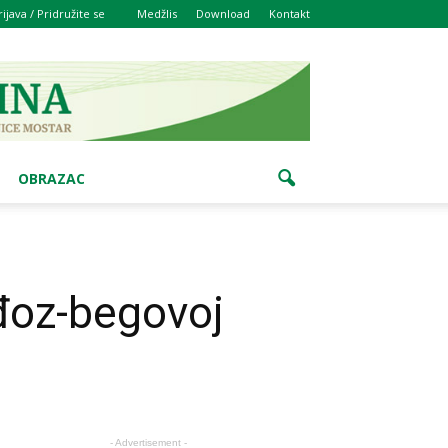
rijava / Pridružite se
Medžlis
Download
Kontakt
OBRAZAC
đoz-begovoj
- Advertisement -