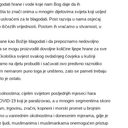
dati hrane i vode koje nam Bog daje da ih
a to znači onima u mnogim dijelovima svijeta koji usljed
u uskraćeni za te blagodati. Post razvija u nama osjećaj
u iščezlih vrijednosti. Postom ih vraćamo u stvarnost, u
ane kao Božije blagodati i da prepoznamo nedovoljno
a se mogu proizvoditi dovoljne količine lijepe hrane za sve
 Ekološka svijest svakog ovdašnjeg čovjeka u kušnji
rno na djelu probuditi i sačuvati ovo predivno raznoliko
im nemarom puno toga je uništeno, zato se pameti trebaju
o je ostalo.
nostima; cijelim svijetom posljednjih mjeseci hara
COVID-19 koji je paralizovao, a u mnogim segmentima skoro
zam, trgovinu, zračni, kopneni i morski promet u brojnim
mo u vanrednim okolnostima i donesenim mjerama, gdje je
avlje ljudi, muslimanima i muslimankama onemogućen pristup