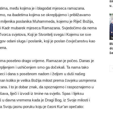
ši
u.
atima, među kojima je i blagodat mjeseca ramazana.
imo, na ibadetima kojima se okrepljujemo i približavamo
a miljenika poslanika Muhammeda, kojemu je Riječ Božija,
noći Kadr mubarek mjeseca Ramazana. Svjedočimo da nema
orca svjetova, Koji je Stvoritelj svega i Kojemu se sve
I
ov odani sluga i poslanik, koji je poslan čovječanstvu kao
Bl
mena.
do
še
ima posebno drago vrijeme. Ramazan je počeo. Danas je
trpljenjem i ushićenjem smo ga dočekali. Ta nama tako
mjeseci i dana s posebnom nadom i željom u duši našeg
an koliko je velika Božija milost prema čovjeku usmjerena
ana. I to je dobar znak, da spoznajemo i raspoznajemo u
a, liječi i izvodi iz tmine na svjetlo. Spas i lijeksu
oš u davna vremena kada je Dragi Bog, iz Svoje milosti i
ka Svoju jasnu poruku koju je časni Kur’an opečatio: