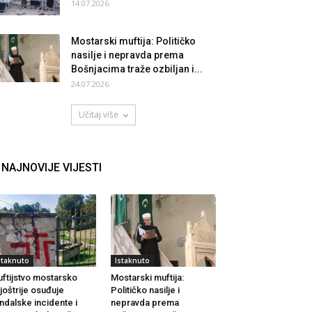
14.07.2026.
Mostarski muftija: Političko
nasilje i nepravda prema
Bošnjacima traže ozbiljan i...
24.07.2026.
Učitaj više
NAJNOVIJE VIJESTI
staknuto
Istaknuto
ftijstvo mostarsko
Mostarski muftija:
joštrije osuđuje
Političko nasilje i
ndalske incidente i
nepravda prema