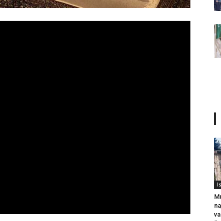
I
Mu
na
va