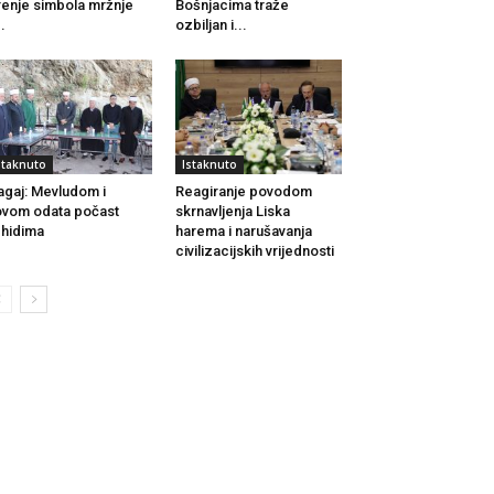
renje simbola mržnje
Bošnjacima traže
..
ozbiljan i...
staknuto
Istaknuto
agaj: Mevludom i
Reagiranje povodom
vom odata počast
skrnavljenja Liska
hidima
harema i narušavanja
civilizacijskih vrijednosti