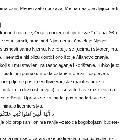
إ
ma osim Mene i zato obožavaj Me,namaz obavljajući radi
إ
rugog boga nije, On je znanjem obujmio sve.” (Ta ha, 98.)
 života i smrti, moći nad Njim nema, čovjek je Njegov
poslušnosti samo Njemu. Ne robuje se ljudima i stvorenjima.
, i nemože niti blizu dostići ono što je Allahovo znanje.
oji su mu stavljeni na raspolaganje i korištenje. Krhko je to
rži budnim i pomažu mu da ostane moralan i uspravan.
trine, gdje ne postoje vidljive vanjske manifestacije u
praktičnih dužnosti u vjeri), ali se zato baš kroz njega na
vijest o Bogu. Upravo se za ibadet posta podcrtava se
i nimalo licemjerstva.
يَا أَيُّهَا الَّذِينَ آمَنُواْ كُتِبَ عَلَيْك
o je bio propisan i onima ranije –zato da bogobojazni budete-
 koja nam se otvara svake godine da u njoj ponavljamo