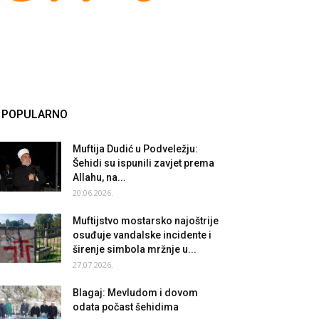
POPULARNO
Muftija Dudić u Podveležju:
Šehidi su ispunili zavjet prema
Allahu, na...
20.06.2026.
Muftijstvo mostarsko najoštrije
osuđuje vandalske incidente i
širenje simbola mržnje u...
27.07.2026.
Blagaj: Mevludom i dovom
odata počast šehidima