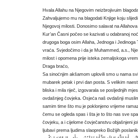
Hvala Allahu na Njegovim neizbrojivuim blagod
Zahvaljujemo mu na blagodati Knjige koju slijed
Njegovoj milosti. Donosimo salavat na Allahov
Kur’an Časni počeo se kazivati u odabranoj 
drugoga boga osim Allaha, Jednoga i Jedinoga Tv
vraća. Svjedočimo i da je Muhammed, a.s., Njeg
milost i opomena prije isteka zemaljskoga vre
Draga braćo,
Sa sinoćnjim akšamom uplovili smo u nama sv
mubarek petak i prvi dan posta. S velikim naes
bliska i mila riječ, izgovarala se posljednjih 
ovdašnjeg čovjeka. Osjeća naš ovdašnji muslim
samim time što mu je poklonjeno vrijeme ramaz
čemu se ogleda spas i šta je to što nas sve spašav
čovjeku, a i cijelome čovječanstvu objašnjeni j
ljubavi prema ljudima slaopreko Božijih poslani