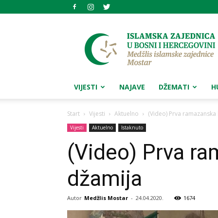
Medžlis
islamske
zajednice
Mostar
VIJESTI
NAJAVE
DŽEMATI
H
Start
Vijesti
Aktuelno
(Video) Prva ramazanska
Vijesti
Aktuelno
Istaknuto
(Video) Prva r
džamija
Autor
Medžlis Mostar
-
24.04.2020.
1674