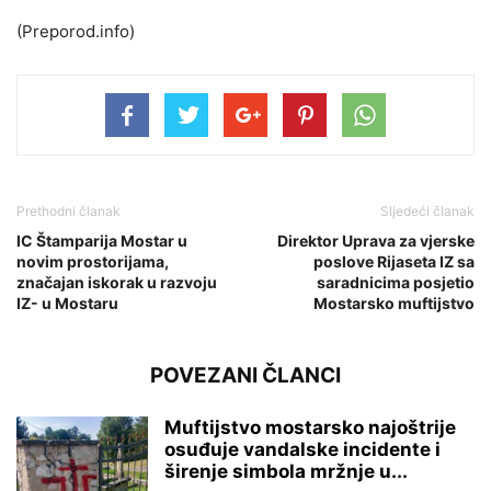
(Preporod.info)
Prethodni članak
Sljedeći članak
IC Štamparija Mostar u
Direktor Uprava za vjerske
novim prostorijama,
poslove Rijaseta IZ sa
značajan iskorak u razvoju
saradnicima posjetio
IZ- u Mostaru
Mostarsko muftijstvo
POVEZANI ČLANCI
Muftijstvo mostarsko najoštrije
osuđuje vandalske incidente i
širenje simbola mržnje u...