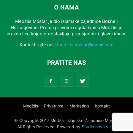
O NAMA
Medžlis Mostar je dio islamske zajednice Bosne i
Hercegovine. Prema pravnim regulativama Medžlis je
pravno lice kojeg predstavljaju predsjednik i glavni imam.
Kontaktirajte nas:
medzlismostar@gmail.com
PRATITE NAS
Medžlis
Privatnost
Marketing
Kontakt
© Copyright 2017 Medžlis Islamske Zajednice Mostar.
All Rights Reserved. Powered by
Studio nova vizija