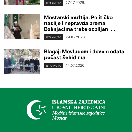
27.07.2026.
ISTAKNUTO
Mostarski muftija: Političko
nasilje i nepravda prema
Bošnjacima traže ozbiljan i...
24.07.2026.
ISTAKNUTO
Blagaj: Mevludom i dovom odata
počast šehidima
14.07.2026.
ISTAKNUTO