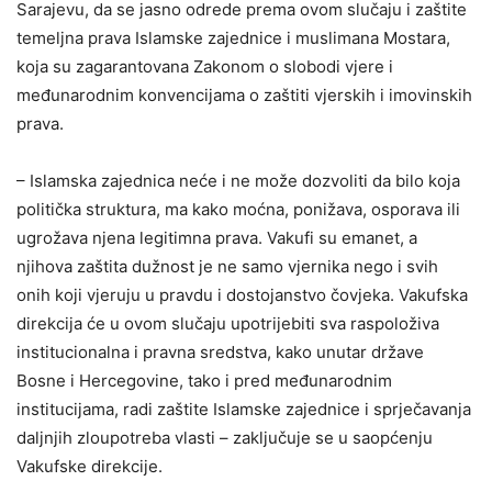
Sarajevu, da se jasno odrede prema ovom slučaju i zaštite
temeljna prava Islamske zajednice i muslimana Mostara,
koja su zagarantovana Zakonom o slobodi vjere i
međunarodnim konvencijama o zaštiti vjerskih i imovinskih
prava.
– Islamska zajednica neće i ne može dozvoliti da bilo koja
politička struktura, ma kako moćna, ponižava, osporava ili
ugrožava njena legitimna prava. Vakufi su emanet, a
njihova zaštita dužnost je ne samo vjernika nego i svih
onih koji vjeruju u pravdu i dostojanstvo čovjeka. Vakufska
direkcija će u ovom slučaju upotrijebiti sva raspoloživa
institucionalna i pravna sredstva, kako unutar države
Bosne i Hercegovine, tako i pred međunarodnim
institucijama, radi zaštite Islamske zajednice i sprječavanja
daljnjih zloupotreba vlasti – zaključuje se u saopćenju
Vakufske direkcije.