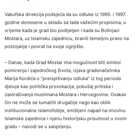
Vakufska direkcija podsjeća da su odluke iz 1995. i 1997.
godine donesene u skladu sa tada važećim propisima, u
vrijeme kada je grad bio podijeljen i kada su Bošnjaci
Mostara, uz Islamsku zajednicu, branili temeljno pravo na
postojanje i povrat na svoje ognjište.
– Danas, kada Grad Mostar ima mogućnost biti simbol
pomirenja i zajedničkog života, izjava gradonačelnika
Marija Kordića o “preispitivanju odluka” iz tog perioda
djeluje kao politička provokacija, pokušaj pritiska i
zastrašivanja muslimana Mostara i Hercegovine. Ovakav
čin ne može se tumačiti drugačije nego kao oblik
institucionalne islamofobije, smišljeni napad na imovinu
Islamske zajednice i njenu historijsku prisutnost u ovom
gradu – navodi se u saopćenju.