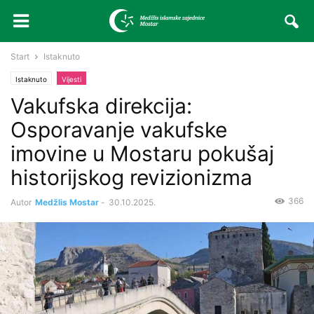
Start
Istaknuto
Istaknuto
Vijesti
Vakufska direkcija:
Osporavanje vakufske
imovine u Mostaru pokušaj
historijskog revizionizma
366
Autor
Medžlis Mostar
-
30.10.2025.