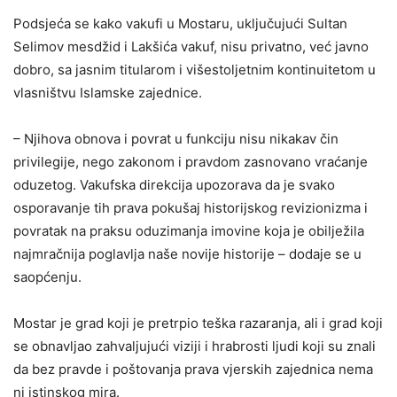
Podsjeća se kako vakufi u Mostaru, uključujući Sultan
Selimov mesdžid i Lakšića vakuf, nisu privatno, već javno
dobro, sa jasnim titularom i višestoljetnim kontinuitetom u
vlasništvu Islamske zajednice.
– Njihova obnova i povrat u funkciju nisu nikakav čin
privilegije, nego zakonom i pravdom zasnovano vraćanje
oduzetog. Vakufska direkcija upozorava da je svako
osporavanje tih prava pokušaj historijskog revizionizma i
povratak na praksu oduzimanja imovine koja je obilježila
najmračnija poglavlja naše novije historije – dodaje se u
saopćenju.
Mostar je grad koji je pretrpio teška razaranja, ali i grad koji
se obnavljao zahvaljujući viziji i hrabrosti ljudi koji su znali
da bez pravde i poštovanja prava vjerskih zajednica nema
ni istinskog mira.