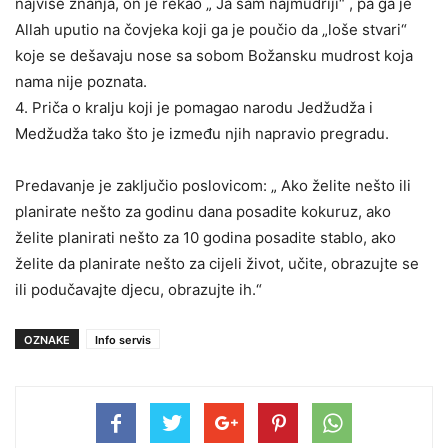
najviše znanja, on je rekao „ Ja sam najmudriji“ , pa ga je
Allah uputio na čovjeka koji ga je poučio da „loše stvari“
koje se dešavaju nose sa sobom Božansku mudrost koja
nama nije poznata.
4. Priča o kralju koji je pomagao narodu Jedžudža i
Medžudža tako što je između njih napravio pregradu.
Predavanje je zaključio poslovicom: „ Ako želite nešto ili
planirate nešto za godinu dana posadite kokuruz, ako
želite planirati nešto za 10 godina posadite stablo, ako
želite da planirate nešto za cijeli život, učite, obrazujte se
ili podučavajte djecu, obrazujte ih.“
OZNAKE
Info servis