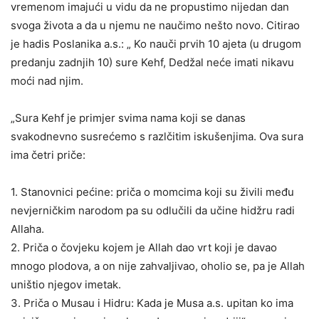
vremenom imajući u vidu da ne propustimo nijedan dan
svoga života a da u njemu ne naučimo nešto novo. Citirao
je hadis Poslanika a.s.: „ Ko nauči prvih 10 ajeta (u drugom
predanju zadnjih 10) sure Kehf, Dedžal neće imati nikavu
moći nad njim.
„Sura Kehf je primjer svima nama koji se danas
svakodnevno susrećemo s razlčitim iskušenjima. Ova sura
ima četri priče:
1. Stanovnici pećine: priča o momcima koji su živili među
nevjerničkim narodom pa su odlučili da učine hidžru radi
Allaha.
2. Priča o čovjeku kojem je Allah dao vrt koji je davao
mnogo plodova, a on nije zahvaljivao, oholio se, pa je Allah
uništio njegov imetak.
3. Priča o Musau i Hidru: Kada je Musa a.s. upitan ko ima