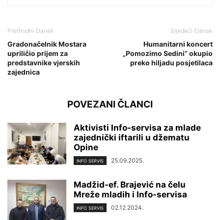
Prethodni članak
Sljedeći članak
Gradonačelnik Mostara
Humanitarni koncert
upriličio prijem za
„Pomozimo Sedini“ okupio
predstavnike vjerskih
preko hiljadu posjetilaca
zajednica
POVEZANI ČLANCI
Aktivisti Info-servisa za mlade
zajednički iftarili u džematu
Opine
25.09.2025.
INFO SERVIS
Madžid-ef. Brajević na čelu
Mreže mladih i Info-servisa
02.12.2024.
INFO SERVIS