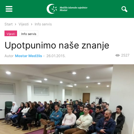
Start
Vijesti
Info servis
Vijesti
Info servis
Upotpunimo naše znanje
2527
Autor
Mostar Medžlis
-
26.01.2015.