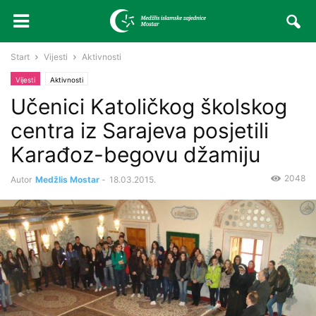
Start
Vijesti
Aktivnosti
Vijesti
Aktivnosti
Učenici Katoličkog školskog
centra iz Sarajeva posjetili
Karađoz-begovu džamiju
2048
Autor
Medžlis Mostar
-
18.03.2015.