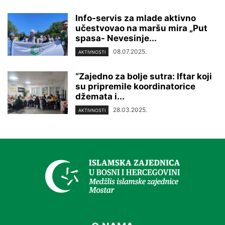
Info-servis za mlade aktivno
učestvovao na maršu mira „Put
spasa- Nevesinje...
08.07.2025.
AKTIVNOSTI
“Zajedno za bolje sutra: Iftar koji
su pripremile koordinatorice
džemata i...
28.03.2025.
AKTIVNOSTI