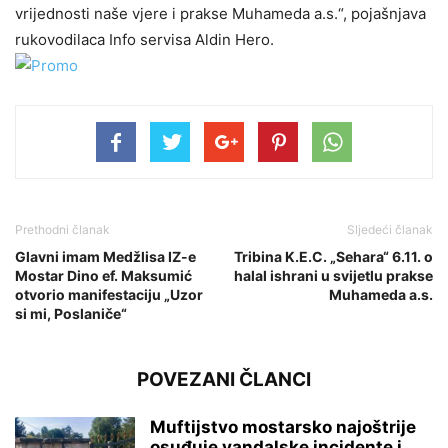
vrijednosti naše vjere i prakse Muhameda a.s.“, pojašnjava
rukovodilaca Info servisa Aldin Hero.
Prethodni članak
Sljedeći članak
Glavni imam Medžlisa IZ-e
Tribina K.E.C. „Sehara“ 6.11. o
Mostar Dino ef. Maksumić
halal ishrani u svijetlu prakse
otvorio manifestaciju „Uzor
Muhameda a.s.
si mi, Poslaniče“
POVEZANI ČLANCI
Muftijstvo mostarsko najoštrije
osuđuje vandalske incidente i