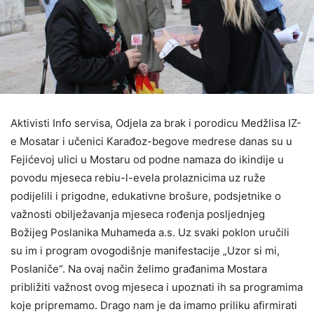
Aktivisti Info servisa, Odjela za brak i porodicu Medžlisa IZ-
e Mosatar i učenici Karađoz-begove medrese danas su u
Fejićevoj ulici u Mostaru od podne namaza do ikindije u
povodu mjeseca rebiu-l-evela prolaznicima uz ruže
podijelili i prigodne, edukativne brošure, podsjetnike o
važnosti obilježavanja mjeseca rođenja posljednjeg
Božijeg Poslanika Muhameda a.s. Uz svaki poklon uručili
su im i program ovogodišnje manifestacije „Uzor si mi,
Poslaniče“. Na ovaj način želimo građanima Mostara
približiti važnost ovog mjeseca i upoznati ih sa programima
koje pripremamo. Drago nam je da imamo priliku afirmirati