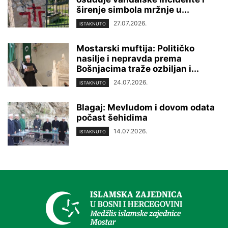
širenje simbola mržnje u...
27.07.2026.
ISTAKNUTO
Mostarski muftija: Političko
nasilje i nepravda prema
Bošnjacima traže ozbiljan i...
24.07.2026.
ISTAKNUTO
Blagaj: Mevludom i dovom odata
počast šehidima
14.07.2026.
ISTAKNUTO