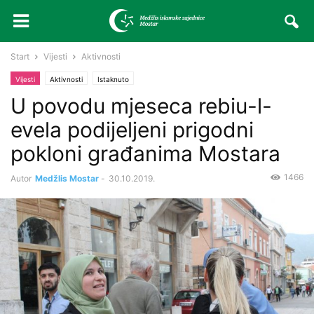
Start
Vijesti
Aktivnosti
Vijesti
Aktivnosti
Istaknuto
U povodu mjeseca rebiu-l-
evela podijeljeni prigodni
pokloni građanima Mostara
1466
Autor
Medžlis Mostar
-
30.10.2019.