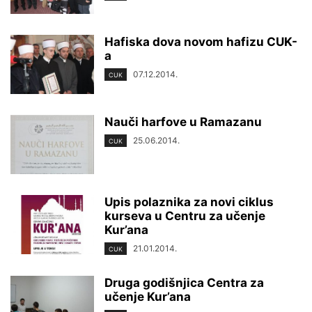
Hafiska dova novom hafizu CUK-
a
07.12.2014.
CUK
Nauči harfove u Ramazanu
25.06.2014.
CUK
Upis polaznika za novi ciklus
kurseva u Centru za učenje
Kur’ana
21.01.2014.
CUK
Druga godišnjica Centra za
učenje Kur’ana