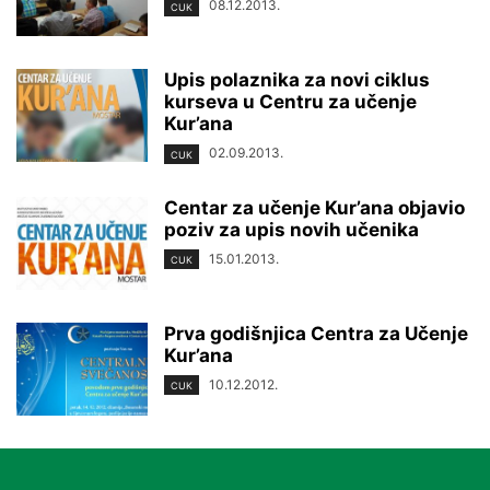
08.12.2013.
CUK
Upis polaznika za novi ciklus
kurseva u Centru za učenje
Kur’ana
02.09.2013.
CUK
Centar za učenje Kur’ana objavio
poziv za upis novih učenika
15.01.2013.
CUK
Prva godišnjica Centra za Učenje
Kur’ana
10.12.2012.
CUK