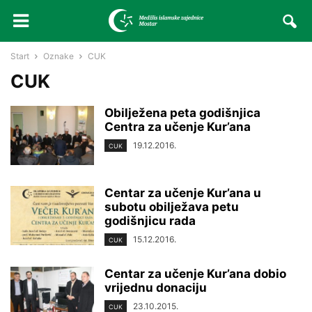
Start
Oznake
CUK
CUK
Obilježena peta godišnjica
Centra za učenje Kur’ana
19.12.2016.
CUK
Centar za učenje Kur’ana u
subotu obilježava petu
godišnjicu rada
15.12.2016.
CUK
Centar za učenje Kur’ana dobio
vrijednu donaciju
23.10.2015.
CUK