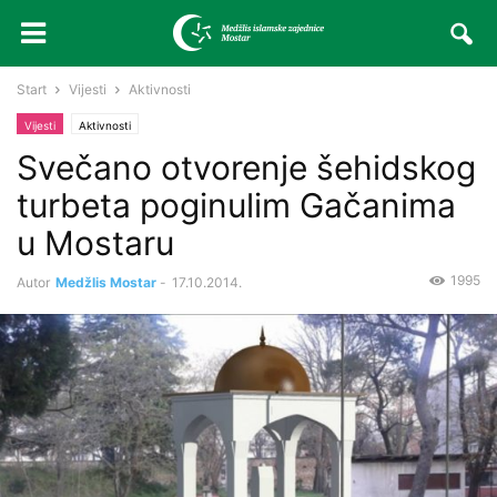
Start
Vijesti
Aktivnosti
Vijesti
Aktivnosti
Svečano otvorenje šehidskog
turbeta poginulim Gačanima
u Mostaru
1995
Autor
Medžlis Mostar
-
17.10.2014.