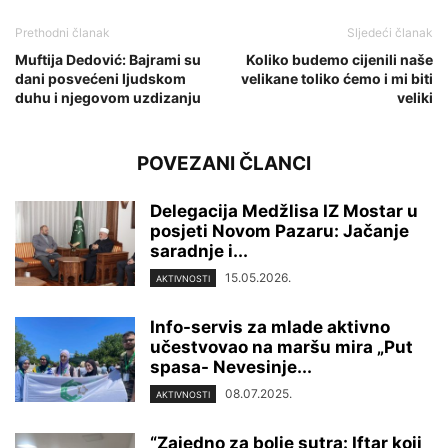
Prethodni članak
Sljedeći članak
Muftija Dedović: Bajrami su
Koliko budemo cijenili naše
dani posvećeni ljudskom
velikane toliko ćemo i mi biti
duhu i njegovom uzdizanju
veliki
POVEZANI ČLANCI
Delegacija Medžlisa IZ Mostar u
posjeti Novom Pazaru: Jačanje
saradnje i...
15.05.2026.
AKTIVNOSTI
Info-servis za mlade aktivno
učestvovao na maršu mira „Put
spasa- Nevesinje...
08.07.2025.
AKTIVNOSTI
“Zajedno za bolje sutra: Iftar koji