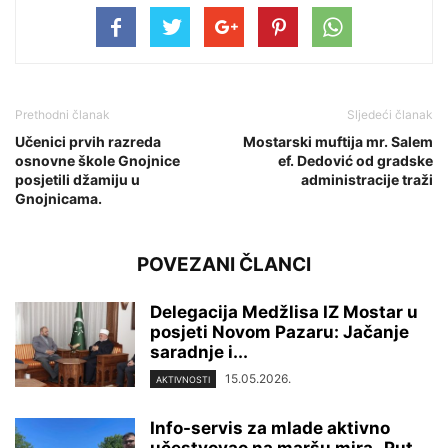
Prethodni članak
Sljedeći članak
Učenici prvih razreda
Mostarski muftija mr. Salem
osnovne škole Gnojnice
ef. Dedović od gradske
posjetili džamiju u
administracije traži
Gnojnicama.
POVEZANI ČLANCI
Delegacija Medžlisa IZ Mostar u
posjeti Novom Pazaru: Jačanje
saradnje i...
15.05.2026.
AKTIVNOSTI
Info-servis za mlade aktivno