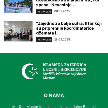
učestvovao na maršu mira „Put
spasa- Nevesinje...
08.07.2025.
AKTIVNOSTI
“Zajedno za bolje sutra: Iftar koji
su pripremile koordinatorice
džemata i...
28.03.2025.
AKTIVNOSTI
O NAMA
Medžlis Mostar je dio islamske zajednice Bosne i