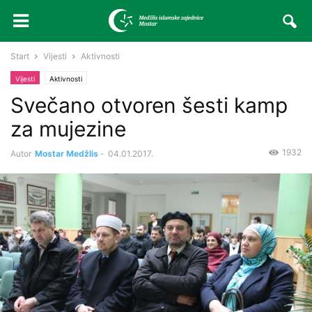
Start
Vijesti
Aktivnosti
Vijesti
Aktivnosti
Svečano otvoren šesti kamp
za mujezine
1932
Autor
Mostar Medžlis
-
04.01.2017.