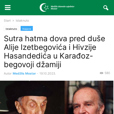
Start
Istaknuto
Istaknuto
Najave
Sutra hatma dova pred duše
Alije Izetbegovića i Hivzije
Hasandedića u Karađoz-
begovoji džamiji
580
Autor
Medžlis Mostar
-
19.10.2023.