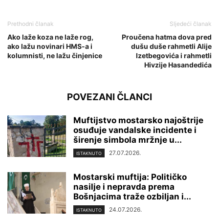
Prethodni članak
Sljedeći članak
Ako laže koza ne laže rog,
Proučena hatma dova pred
ako lažu novinari HMS-a i
dušu duše rahmetli Alije
kolumnisti, ne lažu činjenice
Izetbegovića i rahmetli
Hivzije Hasandedića
POVEZANI ČLANCI
Muftijstvo mostarsko najoštrije
osuđuje vandalske incidente i
širenje simbola mržnje u...
27.07.2026.
ISTAKNUTO
Mostarski muftija: Političko
nasilje i nepravda prema
Bošnjacima traže ozbiljan i...
24.07.2026.
ISTAKNUTO