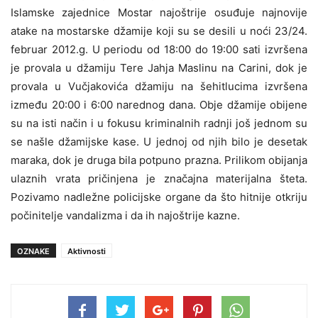
Islamske zajednice Mostar najoštrije osuđuje najnovije
atake na mostarske džamije koji su se desili u noći 23/24.
februar 2012.g. U periodu od 18:00 do 19:00 sati izvršena
je provala u džamiju Tere Jahja Maslinu na Carini, dok je
provala u Vučjakovića džamiju na šehitlucima izvršena
između 20:00 i 6:00 narednog dana. Obje džamije obijene
su na isti način i u fokusu kriminalnih radnji još jednom su
se našle džamijske kase. U jednoj od njih bilo je desetak
maraka, dok je druga bila potpuno prazna. Prilikom obijanja
ulaznih vrata pričinjena je značajna materijalna šteta.
Pozivamo nadležne policijske organe da što hitnije otkriju
počinitelje vandalizma i da ih najoštrije kazne.
OZNAKE
Aktivnosti