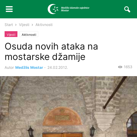
Start
Vijesti
Aktivnosti
Vijesti
Aktivnosti
Osuda novih ataka na
mostarske džamije
1653
Autor
Medžlis Mostar
-
24.02.2012.