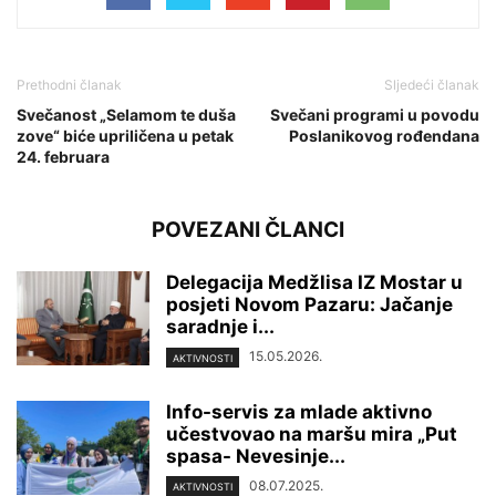
Prethodni članak
Sljedeći članak
Svečanost „Selamom te duša
Svečani programi u povodu
zove“ biće upriličena u petak
Poslanikovog rođendana
24. februara
POVEZANI ČLANCI
Delegacija Medžlisa IZ Mostar u
posjeti Novom Pazaru: Jačanje
saradnje i...
15.05.2026.
AKTIVNOSTI
Info-servis za mlade aktivno
učestvovao na maršu mira „Put
spasa- Nevesinje...
08.07.2025.
AKTIVNOSTI