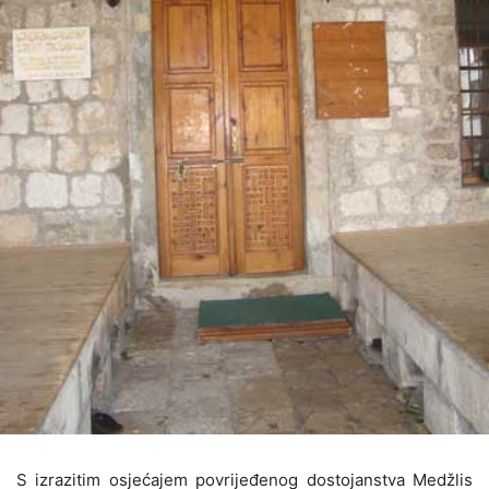
S izrazitim osjećajem povrijeđenog dostojanstva Medžlis