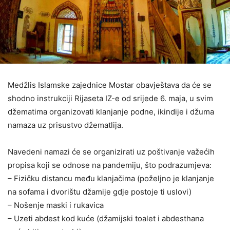
Medžlis Islamske zajednice Mostar obavještava da će se
shodno instrukciji Rijaseta IZ-e od srijede 6. maja, u svim
džematima organizovati klanjanje podne, ikindije i džuma
namaza uz prisustvo džematlija.
Navedeni namazi će se organizirati uz poštivanje važećih
propisa koji se odnose na pandemiju, što podrazumjeva:
– Fizičku distancu među klanjačima (poželjno je klanjanje
na sofama i dvorištu džamije gdje postoje ti uslovi)
– Nošenje maski i rukavica
– Uzeti abdest kod kuće (džamijski toalet i abdesthana