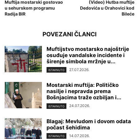
Muftija mostarski gostovao
(Video) Hutba muftije
u sehurskom programu
Dedovića u Orahovici kod
Radija BIR
Bileće
POVEZANI ČLANCI
Muftijstvo mostarsko najoštrije
osuđuje vandalske incidente i
širenje simbola mržnje u...
27.07.2026.
ISTAKNUTO
Mostarski muftija: Političko
nasilje i nepravda prema
Bošnjacima traže ozbiljan i...
24.07.2026.
ISTAKNUTO
Blagaj: Mevludom i dovom odata
počast šehidima
14.07.2026.
ISTAKNUTO