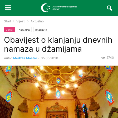
Start
Vijesti
Aktuelno
Vijesti
Aktuelno
Istaknuto
Obavijest o klanjanju dnevnih
namaza u džamijama
2740
Autor
Medžlis Mostar
-
05.05.2020.