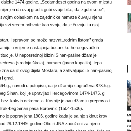
jano daleke 1474,godine. „Sedamdeset godina na ovom mjestu
 namijenjen da ovaj grad izgubi svoje biće, da izgubi sebe“,
da svojim dolaskom na zajedničke namaze čuvaju njenu
ju svi srcem prihvate kao svoju, da je čuvaju i u njoj
ostaru i spravom se može nazvati„rodnim listom” grada
žamije u vrijeme nastajanja bosansko-hercegovačkih
titucije. U neposrednoj blizini Sinan-pašine džamije
edresa (srednja škola), hamam (javno kupatilo), tepa
 zna da iz ovog dijela Mostara, a zahvaljujući Sinan-pašinoj
 i grad.
664.g., navodi u putopisu, da je džamija sagrađena 878.h.g.
beg Sinan, koji je upravljao Hercegovinom 1474-1475. g.
i bez ikakvih dekoracija. Kasnije je ovu džamiju prepravio i
džak-beg Sinan paša Borovinić (1504-1506).
I
Mu
jno je popravljena 1906. godine kada je sa nje skinut krov i
na
noć 29.12.1949. godine Oficiri JNA zaduženi za njeno
va
ši