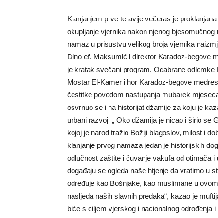
Klanjanjem prve teravije večeras je proklanjan
okupljanje vjernika nakon njenog bjesomučnog 
namaz u prisustvu velikog broja vjernika naizm
Dino ef. Maksumić i direktor Karađoz-begove m
je kratak svečani program. Odabrane odlomke Kur
Mostar El-Kamer i hor Karađoz-begove medrese.
čestitke povodom nastupanja mubarek mjeseca
osvrnuo se i na historijat džamije za koju je k
urbani razvoj. „ Oko džamija je nicao i širio se 
kojoj je narod tražio Božiji blagoslov, milost i 
klanjanje prvog namaza jedan je historijskih dog
odlučnost zaštite i čuvanje vakufa od otimača i 
događaju se ogleda naše htjenje da vratimo u stv
određuje kao Bošnjake, kao muslimane u ovom G
nasljeđa naših slavnih predaka“, kazao je muftij
biće s ciljem vjerskog i nacionalnog odrođenja i 