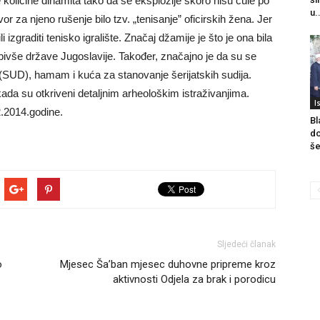
e količine dinamita tako da se eksplozije skoro nisu čule po
u.
r za njeno rušenje bilo tzv. „tenisanje” oficirskih žena. Jer
 izgraditi tenisko igralište. Značaj džamije je što je ona bila
ji bivše države Jugoslavije. Također, značajno je da su se
(SUD), hamam i kuća za stanovanje šerijatskih sudija.
 kada su otkriveni detaljnim arheološkim istraživanjima.
I
.2014.godine.
Bl
do
še
Sljedeći članak
o
Mjesec Ša’ban mjesec duhovne pripreme kroz
aktivnosti Odjela za brak i porodicu