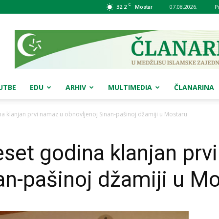
C
32.2
07.08.2026.
P
Mostar
UTBE
EDU
ARHIV
MULTIMEDIA
ČLANARINA
klanjan prvi namaz u obnovljenoj Sinan-pašinoj džamiji u Mostaru
et godina klanjan prv
an-pašinoj džamiji u M