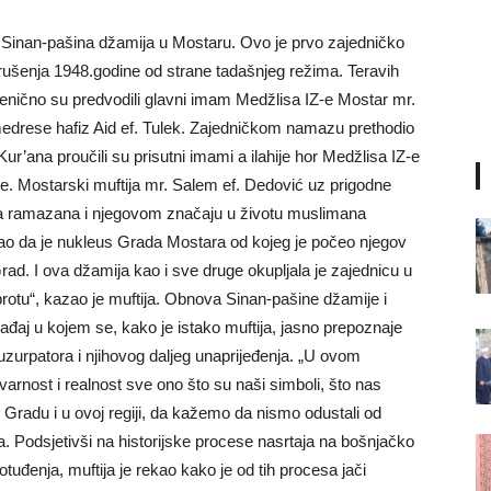
a Sinan-pašina džamija u Mostaru. Ovo je prvo zajedničko
rušenja 1948.godine od strane tadašnjeg režima. Teravih
jenično su predvodili glavni imam Medžlisa IZ-e Mostar mr.
edrese hafiz Aid ef. Tulek. Zajedničkom namazu prethodio
’ana proučili su prisutni imami a ilahije hor Medžlisa IZ-e
 Mostarski muftija mr. Salem ef. Dedović uz prigodne
 ramazana i njegovom značaju u životu muslimana
azao da je nukleus Grada Mostara od kojeg je počeo njegov
Grad. I ova džamija kao i sve druge okupljala je zajednicu u
dobrotu“, kazao je muftija. Obnova Sinan-pašine džamije i
ađaj u kojem se, kako je istako muftija, jasno prepoznaje
uzurpatora i njihovog daljeg unaprijeđenja. „U ovom
arnost i realnost sve ono što su naši simboli, što nas
radu i u ovoj regiji, da kažemo da nismo odustali od
a. Podsjetivši na historijske procese nasrtaja na bošnjačko
otuđenja, muftija je rekao kako je od tih procesa jači