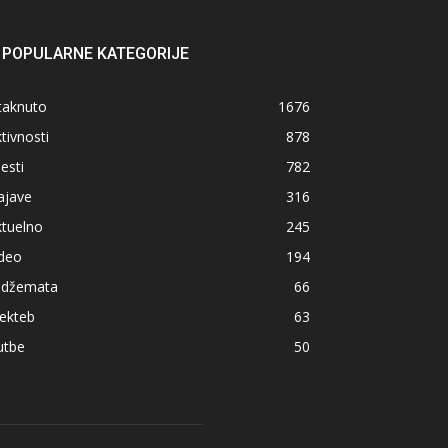
POPULARNE KATEGORIJE
taknuto
1676
tivnosti
878
jesti
782
ajave
316
ktuelno
245
ideo
194
z džemata
66
ekteb
63
utbe
50