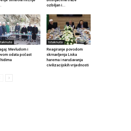
..
ozbiljan i...
staknuto
Istaknuto
agaj: Mevludom i
Reagiranje povodom
vom odata počast
skrnavljenja Liska
hidima
harema i narušavanja
civilizacijskih vrijednosti