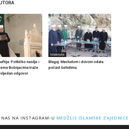
AUTORA
Istaknuto
tija: Političko nasilje i
Blagaj: Mevludom i dovom odata
rema Bošnjacima traže
počast šehidima
dosljedan odgovor
 NAS NA INSTAGRAM-U
MEDŽLIS ISLAMSKE ZAJEDNIC