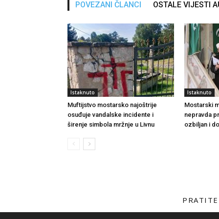
POVEZANI ČLANCI
OSTALE VIJESTI 
Istaknuto
Istaknuto
Muftijstvo mostarsko najoštrije
Mostarski muf
osuđuje vandalske incidente i
nepravda p
širenje simbola mržnje u Livnu
ozbiljan i 
PRATITE