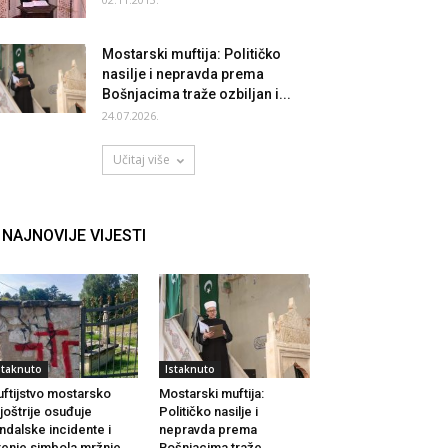
Mostarski muftija: Političko
nasilje i nepravda prema
Bošnjacima traže ozbiljan i...
24.07.2026.
Učitaj više
NAJNOVIJE VIJESTI
staknuto
Istaknuto
ftijstvo mostarsko
Mostarski muftija:
joštrije osuđuje
Političko nasilje i
ndalske incidente i
nepravda prema
renje simbola mržnje
Bošnjacima traže