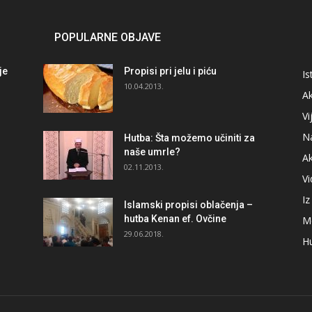
POPULARNE OBJAVE
je
Propisi pri jelu i piću
Is
i
10.04.2013.
Ak
Vi
N
Hutba: Šta možemo učiniti za
naše umrle?
A
02.11.2013.
V
I
Islamski propisi oblačenja –
hutba Kenan ef. Ovčine
M
29.06.2018.
H