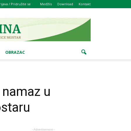
rijava / Pridružite se
Medžlis
Download
Kontakt
OBRAZAC
i namaz u
ostaru
- Advertisement -