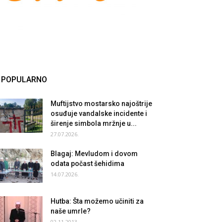
POPULARNO
Muftijstvo mostarsko najoštrije
osuđuje vandalske incidente i
širenje simbola mržnje u...
27.07.2026.
Blagaj: Mevludom i dovom
odata počast šehidima
14.07.2026.
Hutba: Šta možemo učiniti za
naše umrle?
02.11.2013.