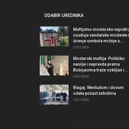
ODABIR UREDNIKA
Muftijstvo mostarsko najoštri
osuđuje vandalske incidente 
širenje simbola mržnje u...
27.07.2026.
Mostarski muftija: Političko
nasilje i nepravda prema
Bošnjacima traže ozbiljan i...
24.07.2026.
Blagaj: Mevludom i dovom
odata počast šehidima
14.07.2026.