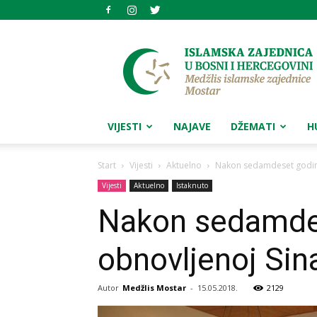
Medžlis
islamske
zajednice
Mostar
VIJESTI
NAJAVE
DŽEMATI
H
Start
Vijesti
Aktuelno
Nakon sedamdeset godina 
Vijesti
Aktuelno
Istaknuto
Nakon sedamdes
obnovljenoj Sin
Autor
Medžlis Mostar
-
15.05.2018.
2129