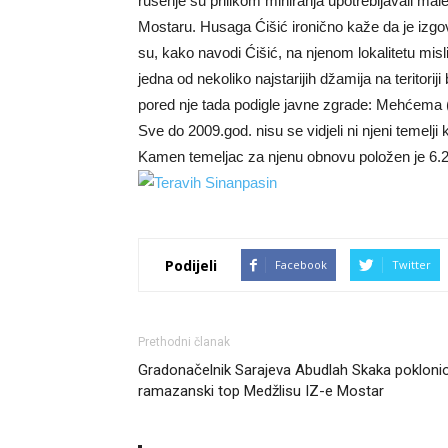
rušenje su prilikom miniranja upotrebljavali mal
Mostaru. Husaga Ćišić ironično kaže da je izgovo
su, kako navodi Ćišić, na njenom lokalitetu mislili
jedna od nekoliko najstarijih džamija na teritori
pored nje tada podigle javne zgrade: Mehćema 
Sve do 2009.god. nisu se vidjeli ni njeni temelji
Kamen temeljac za njenu obnovu položen je 6.2
Podijeli
Facebook
Twitter
Prethodni članak
Gradonačelnik Sarajeva Abudlah Skaka pokloni
ramazanski top Medžlisu IZ-e Mostar