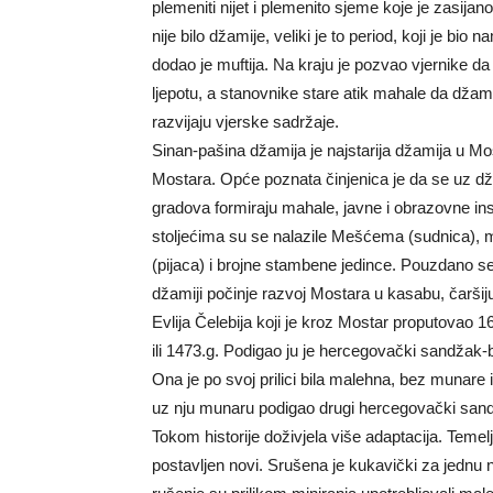
plemeniti nijet i plemenito sjeme koje je zasi
nije bilo džamije, veliki je to period, koji je bio
dodao je muftija. Na kraju je pozvao vjernike 
ljepotu, a stanovnike stare atik mahale da džami
razvijaju vjerske sadržaje.
Sinan-pašina džamija je najstarija džamija u M
Mostara. Opće poznata činjenica je da se uz d
gradova formiraju mahale, javne i obrazovne ins
stoljećima su se nalazile Mešćema (sudnica), m
(pijaca) i brojne stambene jedince. Pouzdano se
džamiji počinje razvoj Mostara u kasabu, čaršiju
Evlija Čelebija koji je kroz Mostar proputovao 1
ili 1473.g. Podigao ju je hercegovački sandžak-
Ona je po svoj prilici bila malehna, bez munare 
uz nju munaru podigao drugi hercegovački san
Tokom historije doživjela više adaptacija. Temel
postavljen novi. Srušena je kukavički za jednu 