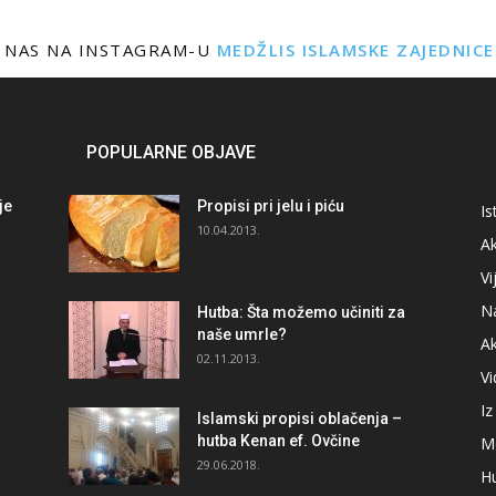
 NAS NA INSTAGRAM-U
MEDŽLIS ISLAMSKE ZAJEDNIC
POPULARNE OBJAVE
je
Propisi pri jelu i piću
Is
i
10.04.2013.
Ak
Vi
N
Hutba: Šta možemo učiniti za
naše umrle?
A
02.11.2013.
V
I
Islamski propisi oblačenja –
hutba Kenan ef. Ovčine
M
29.06.2018.
H