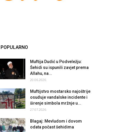
POPULARNO
Muftija Dudić u Podveležju:
Šehidi su ispunili zavjet prema
Allahu, na...
20.06.2026.
Muftijstvo mostarsko najoštrije
osuđuje vandalske incidente i
širenje simbola mržnje u...
27.07.2026.
Blagaj: Mevludom i dovom
odata počast šehidima