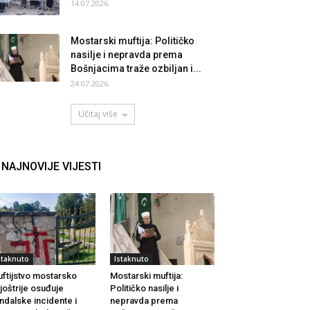
14.07.2026.
Mostarski muftija: Političko
nasilje i nepravda prema
Bošnjacima traže ozbiljan i...
24.07.2026.
Učitaj više
NAJNOVIJE VIJESTI
staknuto
Istaknuto
ftijstvo mostarsko
Mostarski muftija:
joštrije osuđuje
Političko nasilje i
ndalske incidente i
nepravda prema