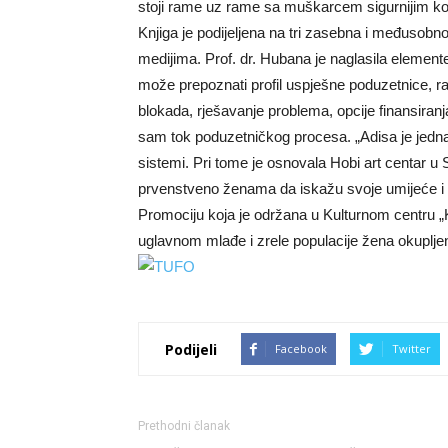
stoji rame uz rame sa muškarcem sigurnijim kora
Knjiga je podijeljena na tri zasebna i međusobn
medijima. Prof. dr. Hubana je naglasila elemente 
može prepoznati profil uspješne poduzetnice, raz
blokada, rješavanje problema, opcije finansiran
sam tok poduzetničkog procesa. „Adisa je jedna
sistemi. Pri tome je osnovala Hobi art centar u
prvenstveno ženama da iskažu svoje umijeće i p
Promociju koja je održana u Kulturnom centru „Kra
uglavnom mlađe i zrele populacije žena okuplje
Podijeli
Facebook
Twitter
Prethodni članak