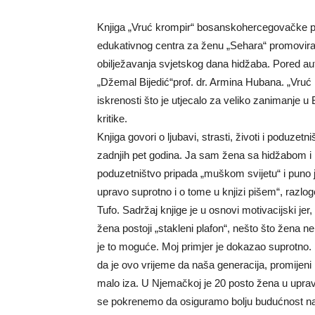
Knjiga „Vruć krompir“ bosanskohercegovačke pod
edukativnog centra za ženu „Sehara“ promovira
obilježavanja svjetskog dana hidžaba. Pored auto
„Džemal Bijedić“prof. dr. Armina Hubana. „Vruć
iskrenosti što je utjecalo za veliko zanimanje u 
kritike.
Knjiga govori o ljubavi, strasti, životi i poduze
zadnjih pet godina. Ja sam žena sa hidžabom i
poduzetništvo pripada „muškom svijetu“ i puno
upravo suprotno i o tome u knjizi pišem“, razlog
Tufo. Sadržaj knjige je u osnovi motivacijski jer
žena postoji „stakleni plafon“, nešto što žena 
je to moguće. Moj primjer je dokazao suprotno. 
da je ovo vrijeme da naša generacija, promijeni
malo iza. U Njemačkoj je 20 posto žena u uprav
se pokrenemo da osiguramo bolju budućnost na