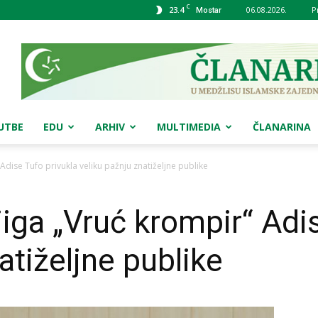
C
23.4
06.08.2026.
P
Mostar
UTBE
EDU
ARHIV
MULTIMEDIA
ČLANARINA
Adise Tufo privukla veliku pažnju znatiželjne publike
jiga „Vruć krompir“ Adi
atiželjne publike