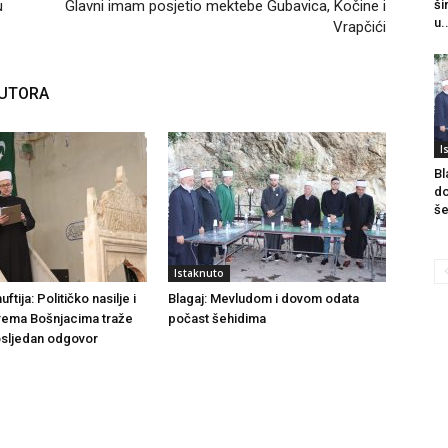
u
Glavni imam posjetio mektebe Gubavica, Kočine i
ši
u.
Vrapčići
AUTORA
I
Bl
do
še
Istaknuto
tija: Političko nasilje i
Blagaj: Mevludom i dovom odata
rema Bošnjacima traže
počast šehidima
dosljedan odgovor