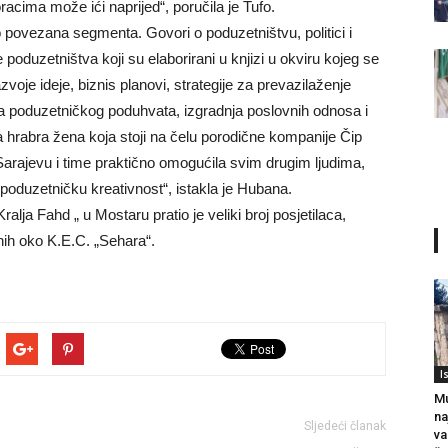
cima može ići naprijed“, poručila je Tufo.
o povezana segmenta. Govori o poduzetništvu, politici i
poduzetništva koji su elaborirani u knjizi u okviru kojeg se
voje ideje, biznis planovi, strategije za prevazilaženje
ja poduzetničkog poduhvata, izgradnja poslovnih odnosa i
 hrabra žena koja stoji na čelu porodične kompanije Čip
 Sarajevu i time praktično omogućila svim drugim ljudima,
oduzetničku kreativnost“, istakla je Hubana.
lja Fahd „ u Mostaru pratio je veliki broj posjetilaca,
nih oko K.E.C. „Sehara“.
I
Mu
na
Sljedeći članak
va