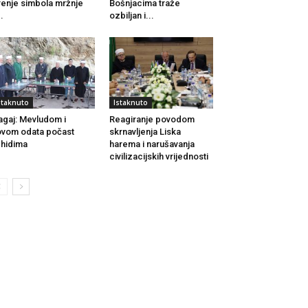
renje simbola mržnje
Bošnjacima traže
..
ozbiljan i...
staknuto
Istaknuto
agaj: Mevludom i
Reagiranje povodom
vom odata počast
skrnavljenja Liska
hidima
harema i narušavanja
civilizacijskih vrijednosti