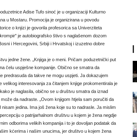
uzetnice Adise Tufo sinoć je u organizaciji Kulturno
na u Mostaru. Promocija je organizirana u povodu
rice o knjizi je govorila profesorica sa Univerziteta
 krompir“ je autobiografsko štivo s naglašenom dozom
Bosni i Hercegovini, Srbiji i Hrvatskoj i izuzetno dobre
tništvu jedne žene. „Knjiga je o meni. Pričam poduzetnički put
 na čelu uspješne kompanije. Obično se smatra da
 je predrasuda da takve ne mogu uspjeti. Ja dokazujem
e velikog interesovanja za čitanjem knjige prokomentirala je
, kako je naglasila, obično se u društvu smatra da iznad
ne može da nadraste. „Ovom knjigom htjela sam poručiti da
I nisam jedina. Ima još žena koje su to nadrasle. Ja mislim
 percepciju o patrijarhalnom društvu u kojem je žena negdje
nim odborima velikih kompanija i to je dovoljan podatak da
šim kćerima i našim unucima, jer društvo u kojem žena