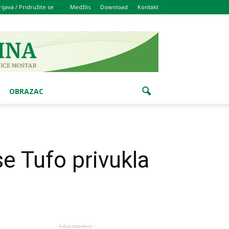
rijava / Pridružite se
Medžlis
Download
Kontakt
OBRAZAC
se Tufo privukla
- Advertisement -