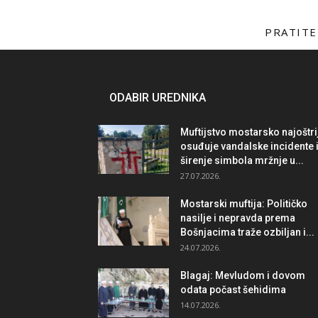
PRATITE
ODABIR UREDNIKA
Muftijstvo mostarsko najoštri
osuđuje vandalske incidente 
širenje simbola mržnje u...
27.07.2026.
Mostarski muftija: Političko
nasilje i nepravda prema
Bošnjacima traže ozbiljan i...
24.07.2026.
Blagaj: Mevludom i dovom
odata počast šehidima
14.07.2026.