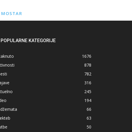
E MOSTAR
POPULARNE KATEGORIJE
taknuto
1676
tivnosti
878
jesti
782
ajave
316
ktuelno
245
ideo
194
z džemata
66
ekteb
63
utbe
50