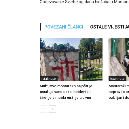
Obilježavanje Svjetskog dana hidžaba u Mostar
POVEZANI ČLANCI
OSTALE VIJESTI 
Istaknuto
Istaknuto
Muftijstvo mostarsko najoštrije
Mostarski muf
osuđuje vandalske incidente i
nepravda p
širenje simbola mržnje u Livnu
ozbiljan i 