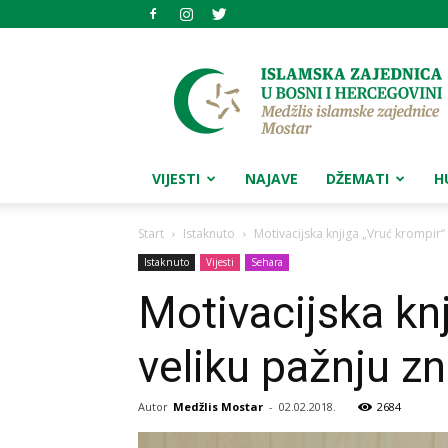
Medžlis
islamske
zajednice
Mostar
VIJESTI
NAJAVE
DŽEMATI
H
Start
Istaknuto
Motivacijska knjiga „Vruć krompir“ 
Istaknuto
Vijesti
Sehara
Motivacijska kn
veliku pažnju zn
Autor
Medžlis Mostar
-
02.02.2018.
2684