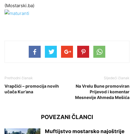
(Mostarski.ba)
Prethodni članak
Sljedeći članak
Vrapčići – promocija novih
Na Vrelu Bune promoviran
učača Kur’ana
Prijevod i komentar
Mesnevije Ahmeda Mešića
POVEZANI ČLANCI
Muftijstvo mostarsko najoštrije