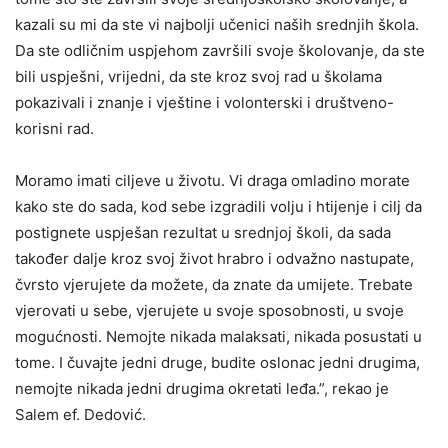
kazali su mi da ste vi najbolji učenici naših srednjih škola.
Da ste odličnim uspjehom završili svoje školovanje, da ste
bili uspješni, vrijedni, da ste kroz svoj rad u školama
pokazivali i znanje i vještine i volonterski i društveno-
korisni rad.
Moramo imati ciljeve u životu. Vi draga omladino morate
kako ste do sada, kod sebe izgradili volju i htijenje i cilj da
postignete uspješan rezultat u srednjoj školi, da sada
također dalje kroz svoj život hrabro i odvažno nastupate,
čvrsto vjerujete da možete, da znate da umijete. Trebate
vjerovati u sebe, vjerujete u svoje sposobnosti, u svoje
mogućnosti. Nemojte nikada malaksati, nikada posustati u
tome. I čuvajte jedni druge, budite oslonac jedni drugima,
nemojte nikada jedni drugima okretati leđa.”, rekao je
Salem ef. Dedović.