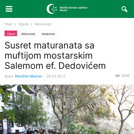
Start
Vijesti
Aktivnosti
Vijesti
Aktivnosti
Istaknuto
Susret maturanata sa
muftijom mostarskim
Salemom ef. Dedovićem
2666
Autor
Medžlis Mostar
-
26.04.2017.