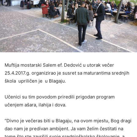
Muftija mostarski Salem ef. Dedović u utorak večer
25.4.2017.g. organizirao je susret sa maturantima srednjih
škola upriličen je u Blagaju.
Učenici su tim povodom priredili prigodan program
učenjem ašara, ilahija i dova.
“Divno je večeras biti u Blagaju, na ovom mjestu, Bog dragi
dao nam je predivan ambijent. Ja vam želim čestitati na
tome što ste završili svoje srednjoškolsko školovanje, a