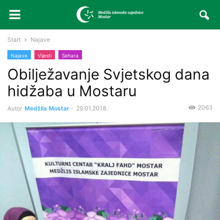
Start
Najave
Najave
Vijesti
Sehara
Obilježavanje Svjetskog dana
hidžaba u Mostaru
2063
Autor
Medžlis Mostar
-
29.01.2018.