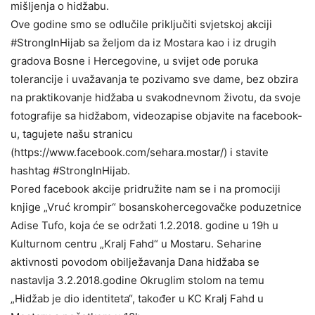
mišljenja o hidžabu.
Ove godine smo se odlučile priključiti svjetskoj akciji
#StrongInHijab sa željom da iz Mostara kao i iz drugih
gradova Bosne i Hercegovine, u svijet ode poruka
tolerancije i uvažavanja te pozivamo sve dame, bez obzira
na praktikovanje hidžaba u svakodnevnom životu, da svoje
fotografije sa hidžabom, videozapise objavite na facebook-
u, tagujete našu stranicu
(https://www.facebook.com/sehara.mostar/) i stavite
hashtag #StrongInHijab.
Pored facebook akcije pridružite nam se i na promociji
knjige „Vruć krompir“ bosanskohercegovačke poduzetnice
Adise Tufo, koja će se održati 1.2.2018. godine u 19h u
Kulturnom centru „Kralj Fahd“ u Mostaru. Seharine
aktivnosti povodom obilježavanja Dana hidžaba se
nastavlja 3.2.2018.godine Okruglim stolom na temu
„Hidžab je dio identiteta“, također u KC Kralj Fahd u