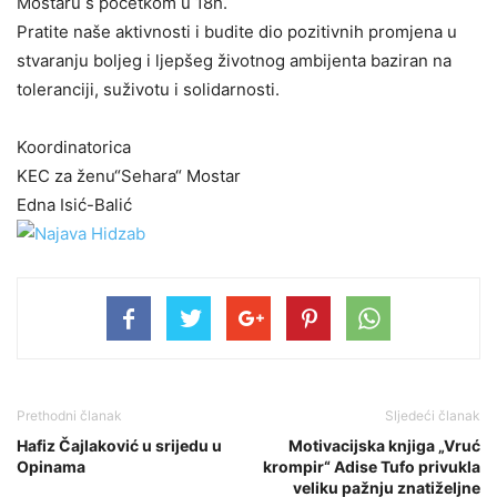
Mostaru s početkom u 18h.
Pratite naše aktivnosti i budite dio pozitivnih promjena u
stvaranju boljeg i ljepšeg životnog ambijenta baziran na
toleranciji, suživotu i solidarnosti.
Koordinatorica
KEC za ženu“Sehara“ Mostar
Edna Isić-Balić
Prethodni članak
Sljedeći članak
Hafiz Čajlaković u srijedu u
Motivacijska knjiga „Vruć
Opinama
krompir“ Adise Tufo privukla
veliku pažnju znatiželjne