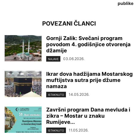
publike
POVEZANI ČLANCI
Gornji Zalik: Svečani program
povodom 4. godišnjice otvorenja
džamije
03.06.2026.
NAJAVE
Ikrar dova hadžijama Mostarskog
muftijstva sutra prije džume
namaza
14.05.2026.
ISTAKNUTO
Završni program Dana mevluda i
zikra – Mostar u znaku
Rumijeve...
11.05.2026.
ISTAKNUTO