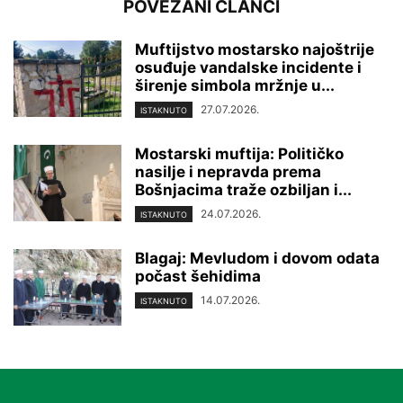
POVEZANI ČLANCI
Muftijstvo mostarsko najoštrije
osuđuje vandalske incidente i
širenje simbola mržnje u...
27.07.2026.
ISTAKNUTO
Mostarski muftija: Političko
nasilje i nepravda prema
Bošnjacima traže ozbiljan i...
24.07.2026.
ISTAKNUTO
Blagaj: Mevludom i dovom odata
počast šehidima
14.07.2026.
ISTAKNUTO