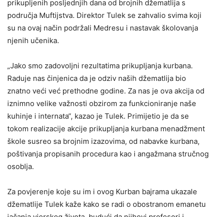
prikupljenih posljednjih dana od brojnih džematlija s
područja Muftijstva. Direktor Tulek se zahvalio svima koji
su na ovaj način podržali Medresu i nastavak školovanja
njenih učenika.
„Jako smo zadovoljni rezultatima prikupljanja kurbana.
Raduje nas činjenica da je odziv naših džematlija bio
znatno veći već prethodne godine. Za nas je ova akcija od
iznimno velike važnosti obzirom za funkcioniranje naše
kuhinje i internata“, kazao je Tulek. Primijetio je da se
tokom realizacije akcije prikupljanja kurbana menadžment
škole susreo sa brojnim izazovima, od nabavke kurbana,
poštivanja propisanih procedura kao i angažmana stručnog
osoblja.
Za povjerenje koje su im i ovog Kurban bajrama ukazale
džematlije Tulek kaže kako se radi o obostranom emanetu
jačanja vjerskog života, budući da njihovi profesori i