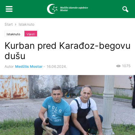
Start
Istaknuto
Istaknuto
Vijesti
Kurban pred Karađoz-begovu
dušu
1075
Autor
Medžlis Mostar
-
16.06.2024.