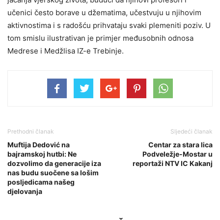
učenici često borave u džematima, učestvuju u njihovim
aktivnostima i s radošću prihvataju svaki plemeniti poziv. U
tom smislu ilustrativan je primjer međusobnih odnosa
Medrese i Medžlisa IZ-e Trebinje.
Prethodni članak
Sljedeći članak
Muftija Dedović na
Centar za stara lica
bajramskoj hutbi: Ne
Podveležje-Mostar u
dozvolimo da generacije iza
reportaži NTV IC Kakanj
nas budu suočene sa lošim
posljedicama našeg
djelovanja