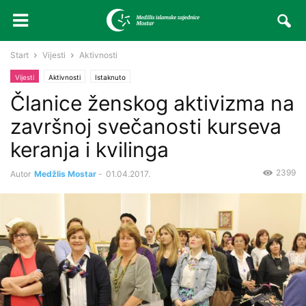
Start
Vijesti
Aktivnosti
Vijesti
Aktivnosti
Istaknuto
Članice ženskog aktivizma na
završnoj svečanosti kurseva
keranja i kvilinga
2399
Autor
Medžlis Mostar
-
01.04.2017.