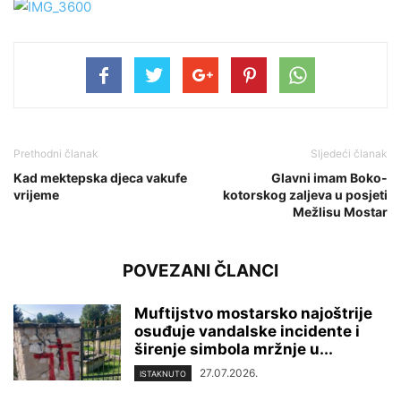
Prethodni članak
Sljedeći članak
Kad mektepska djeca vakufe
Glavni imam Boko-
vrijeme
kotorskog zaljeva u posjeti
Mežlisu Mostar
POVEZANI ČLANCI
Muftijstvo mostarsko najoštrije
osuđuje vandalske incidente i
širenje simbola mržnje u...
27.07.2026.
ISTAKNUTO