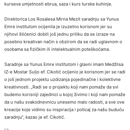
kurseva umjetnosti ebrua, saza i kurs turske kuhinje.
Direktorica Los Rosalesa Mirna Mezit saradnju sa Yunus
Emre institutom ocijenila je izuzetno korisnom jer su
njihovi štićenici dobili još jednu priliku da se izraze na
posebno kreativan način s obzirom da se radi uglavnom o
osobama sa fizičkim ili intelektualnim poteškoćama.
Saradnje sa Yunus Emre institutom i glavni imam Medžlisa
IZ-e Mostar Suljo ef. Cikotić ocijenio je korisnom jer se radi
o još jednom projektu uzdizanja pojedinačne i kolektivne
kreativnosti. „Radi se o projektu koji nam pomaže da svi
budemo korisniji zajednici u kojoj živimo i koji nam pomaže
da u našu svakodnevnicu unesemo malo radosti, a sve ove
kreacije koje vidimo su inspiracija i poticaj za našu buduću
saradnju“, kazao je ef. Cikotić.