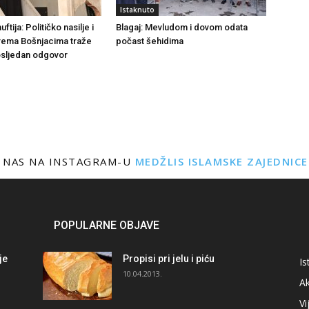
Istaknuto
tija: Političko nasilje i
Blagaj: Mevludom i dovom odata
rema Bošnjacima traže
počast šehidima
dosljedan odgovor
 NAS NA INSTAGRAM-U
MEDŽLIS ISLAMSKE ZAJEDNIC
POPULARNE OBJAVE
je
Propisi pri jelu i piću
Is
i
10.04.2013.
Ak
Vi