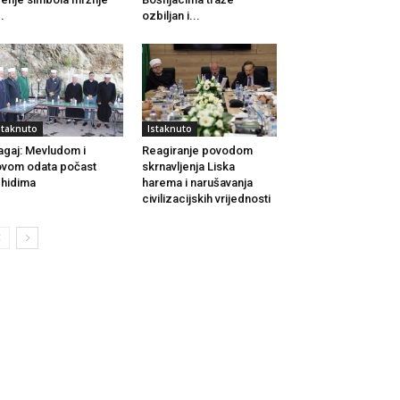
..
ozbiljan i...
staknuto
Istaknuto
agaj: Mevludom i
Reagiranje povodom
vom odata počast
skrnavljenja Liska
hidima
harema i narušavanja
civilizacijskih vrijednosti