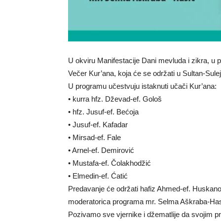
U okviru Manifestacije Dani mevluda i zikra, u pe
Večer Kur’ana, koja će se održati u Sultan-Su
U programu učestvuju istaknuti učači Kur’ana:
• kurra hfz. Dževad-ef. Gološ
• hfz. Jusuf-ef. Bećoja
• Jusuf-ef. Kafadar
• Mirsad-ef. Fale
• Arnel-ef. Demirović
• Mustafa-ef. Čolakhodžić
• Elmedin-ef. Ćatić
Predavanje će održati hafiz Ahmed-ef. Huskano
moderatorica programa mr. Selma Aškraba-Has
Pozivamo sve vjernike i džematlije da svojim pri