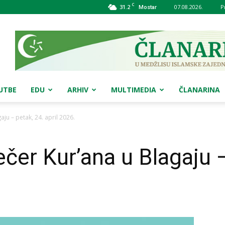
C
31.2
07.08.2026.
P
Mostar
UTBE
EDU
ARHIV
MULTIMEDIA
ČLANARINA
ju – petak, 24. april 2026.
čer Kur’ana u Blagaju –