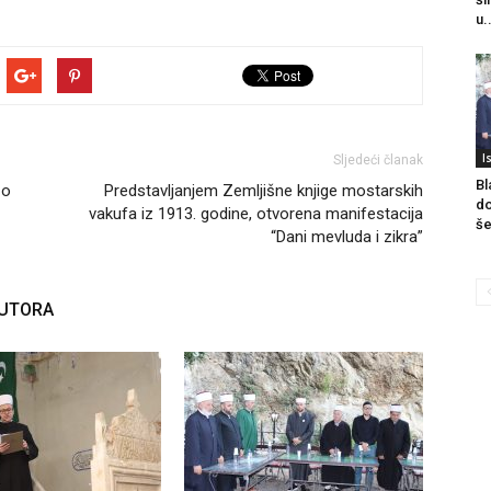
u.
I
Sljedeći članak
Bl
 o
Predstavljanjem Zemljišne knjige mostarskih
do
vakufa iz 1913. godine, otvorena manifestacija
še
“Dani mevluda i zikra”
AUTORA