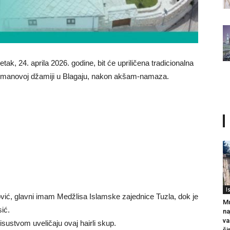
tak, 24. aprila 2026. godine, bit će upriličena tradicionalna
lejmanovoj džamiji u Blagaju, nakon akšam-namaza.
I
vić, glavni imam Medžlisa Islamske zajednice Tuzla, dok je
Mu
ić.
na
va
sustvom uveličaju ovaj hairli skup.
ši