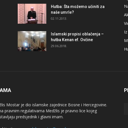
N
Hutba: Šta možemo učiniti za
naše umrle?
A
02.11.2013.
V
I
Islamski propisi oblačenja –
hutba Kenan ef. Ovčine
M
29.06.2018.
H
NAMA
P
lis Mostar je dio islamske zajednice Bosne i Hercegovine.
a pravnim regulativama Medžlis je pravno lice kojeg
stavljaju predsjednik i glavni imam.