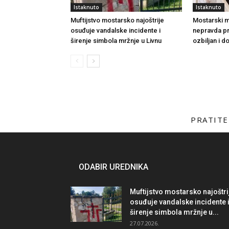
Istaknuto
Istaknuto
Muftijstvo mostarsko najoštrije
Mostarski muf
osuđuje vandalske incidente i
nepravda p
širenje simbola mržnje u Livnu
ozbiljan i 
PRATITE
ODABIR UREDNIKA
Muftijstvo mostarsko najoštri
osuđuje vandalske incidente 
širenje simbola mržnje u...
27.07.2026.