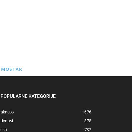
E MOSTAR
POPULARNE KATEGORIJE
taknuto
1676
tivnosti
878
jesti
782