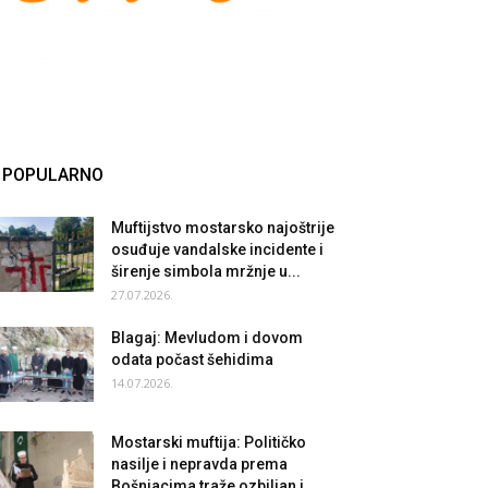
POPULARNO
Muftijstvo mostarsko najoštrije
osuđuje vandalske incidente i
širenje simbola mržnje u...
27.07.2026.
Blagaj: Mevludom i dovom
odata počast šehidima
14.07.2026.
Mostarski muftija: Političko
nasilje i nepravda prema
Bošnjacima traže ozbiljan i...