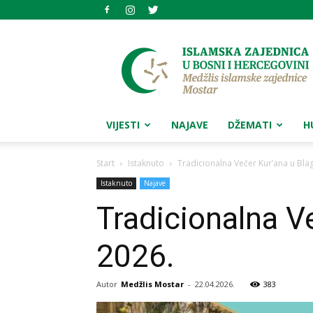
Medžlis
islamske
zajednice
Mostar
VIJESTI
NAJAVE
DŽEMATI
H
Start
Istaknuto
Tradicionalna Večer Kur’ana u Blaga
Istaknuto
Najave
Tradicionalna Ve
2026.
Autor
Medžlis Mostar
-
22.04.2026.
383