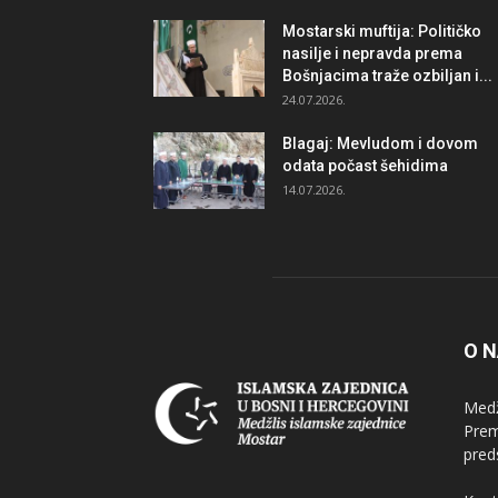
Mostarski muftija: Političko
nasilje i nepravda prema
Bošnjacima traže ozbiljan i...
24.07.2026.
Blagaj: Mevludom i dovom
odata počast šehidima
14.07.2026.
O 
Medž
Prem
pred