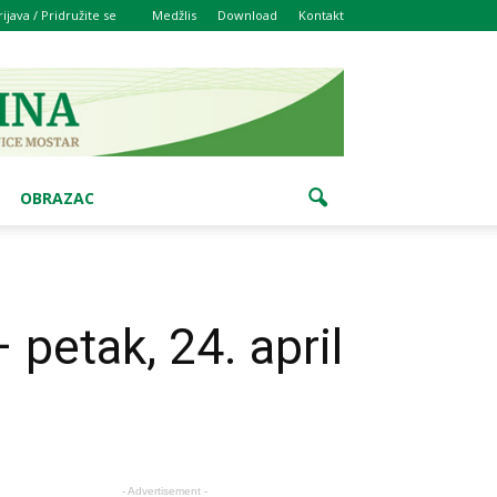
rijava / Pridružite se
Medžlis
Download
Kontakt
OBRAZAC
 petak, 24. april
- Advertisement -