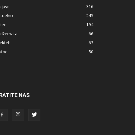
ajave
316
ktuelno
245
ideo
194
z džemata
66
ekteb
63
utbe
50
RATITE NAS