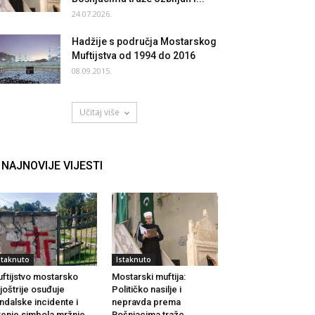
24.07.2026.
Hadžije s područja Mostarskog
Muftijstva od 1994 do 2016
08.09.2015.
Učitaj više
NAJNOVIJE VIJESTI
staknuto
Istaknuto
ftijstvo mostarsko
Mostarski muftija:
joštrije osuđuje
Političko nasilje i
ndalske incidente i
nepravda prema
renje simbola mržnje
Bošnjacima traže