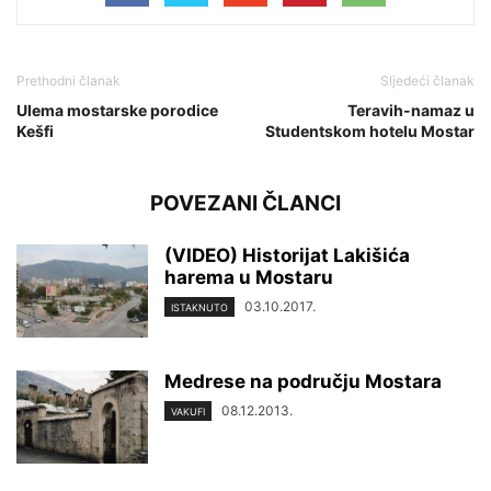
Prethodni članak
Sljedeći članak
Ulema mostarske porodice
Teravih-namaz u
Kešfi
Studentskom hotelu Mostar
POVEZANI ČLANCI
(VIDEO) Historijat Lakišića
harema u Mostaru
03.10.2017.
ISTAKNUTO
Medrese na području Mostara
08.12.2013.
VAKUFI