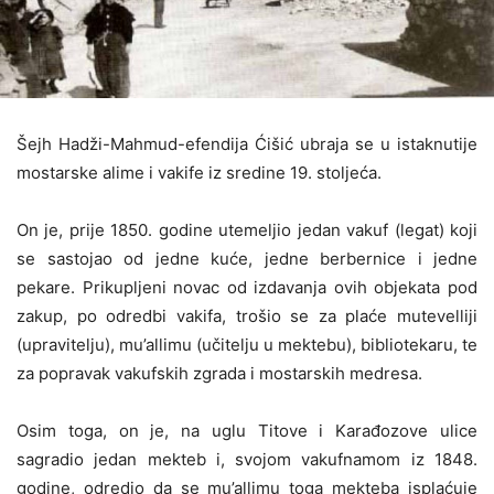
Šejh Hadži-Mahmud-efendija Ćišić ubraja se u istaknutije
mostarske alime i vakife iz sredine 19. stoljeća.
On je, prije 1850. godine utemeljio jedan vakuf (legat) koji
se sastojao od jedne kuće, jedne berbernice i jedne
pekare. Prikupljeni novac od izdavanja ovih objekata pod
zakup, po odredbi vakifa, trošio se za plaće mutevelliji
(upravitelju), mu’allimu (učitelju u mektebu), bibliotekaru, te
za popravak vakufskih zgrada i mostarskih medresa.
Osim toga, on je, na uglu Titove i Karađozove ulice
sagradio jedan mekteb i, svojom vakufnamom iz 1848.
godine, odredio da se mu’allimu toga mekteba isplaćuje