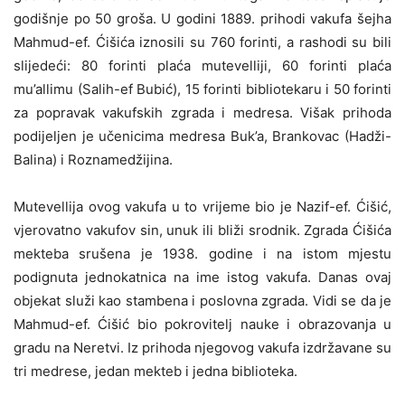
godišnje po 50 groša. U godini 1889. prihodi vakufa šejha
Mahmud-ef. Ćišića iznosili su 760 forinti, a rashodi su bili
slijedeći: 80 forinti plaća mutevelliji, 60 forinti plaća
mu’allimu (Salih-ef Bubić), 15 forinti bibliotekaru i 50 forinti
za popravak vakufskih zgrada i medresa. Višak prihoda
podijeljen je učenicima medresa Buk’a, Brankovac (Hadži-
Balina) i Roznamedžijina.
Mutevellija ovog vakufa u to vrijeme bio je Nazif-ef. Ćišić,
vjerovatno vakufov sin, unuk ili bliži srodnik. Zgrada Ćišića
mekteba srušena je 1938. godine i na istom mjestu
podignuta jednokatnica na ime istog vakufa. Danas ovaj
objekat služi kao stambena i poslovna zgrada. Vidi se da je
Mahmud-ef. Ćišić bio pokrovitelj nauke i obrazovanja u
gradu na Neretvi. Iz prihoda njegovog vakufa izdržavane su
tri medrese, jedan mekteb i jedna biblioteka.