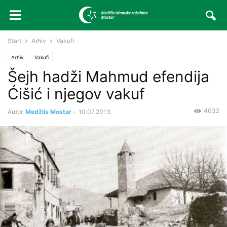
Start
Arhiv
Vakufi
Arhiv
Vakufi
Šejh hadži Mahmud efendija
Ćišić i njegov vakuf
4032
Autor
Medžlis Mostar
-
10.07.2013.