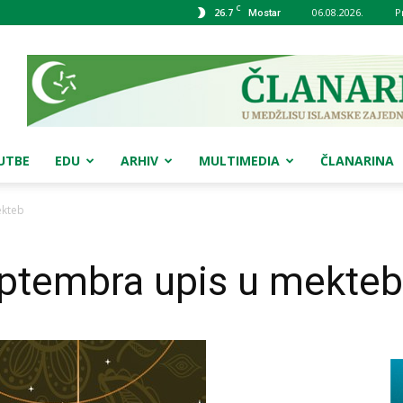
C
26.7
06.08.2026.
P
Mostar
UTBE
EDU
ARHIV
MULTIMEDIA
ČLANARINA
ekteb
eptembra upis u mekteb