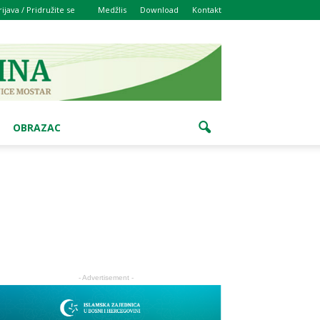
rijava / Pridružite se
Medžlis
Download
Kontakt
OBRAZAC
- Advertisement -