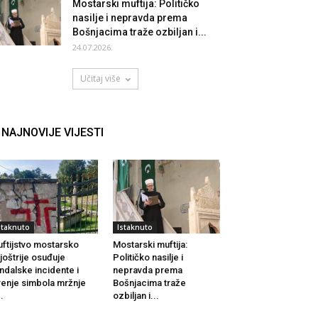
Mostarski muftija: Političko
nasilje i nepravda prema
Bošnjacima traže ozbiljan i...
24.07.2026.
Učitaj više
NAJNOVIJE VIJESTI
staknuto
Istaknuto
ftijstvo mostarsko
Mostarski muftija:
joštrije osuđuje
Političko nasilje i
ndalske incidente i
nepravda prema
renje simbola mržnje
Bošnjacima traže
..
ozbiljan i...