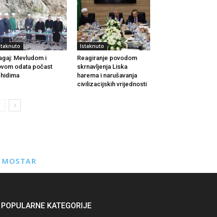
staknuto
Istaknuto
agaj: Mevludom i
Reagiranje povodom
vom odata počast
skrnavljenja Liska
hidima
harema i narušavanja
civilizacijskih vrijednosti
E MOSTAR
POPULARNE KATEGORIJE