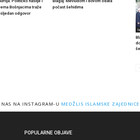
tija: Političko nasilje i
Blagaj: Mevludom i dovom odata
rema Bošnjacima traže
počast šehidima
dosljedan odgovor
I
Bl
do
še
 NAS NA INSTAGRAM-U
MEDŽLIS ISLAMSKE ZAJEDNIC
POPULARNE OBJAVE