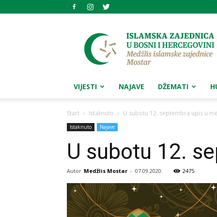
Medžlis
islamske
zajednice
Mostar
VIJESTI
NAJAVE
DŽEMATI
H
Start
Istaknuto
U subotu 12. septembra upis u m
Istaknuto
Najave
U subotu 12. s
Autor
Medžlis Mostar
-
07.09.2020.
2475