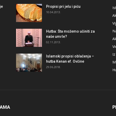
je
Propisi pri jelu i piću
Is
i
10.04.2013.
Ak
Vi
N
Hutba: Šta možemo učiniti za
naše umrle?
A
02.11.2013.
V
I
Islamski propisi oblačenja –
hutba Kenan ef. Ovčine
M
29.06.2018.
H
NAMA
P