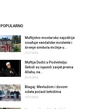
POPULARNO
Muftijstvo mostarsko najoštrije
osuđuje vandalske incidente i
širenje simbola mržnje u...
27.07.2026.
Muftija Dudić u Podveležju:
Šehidi su ispunili zavjet prema
Allahu, na...
20.06.2026.
Blagaj: Mevludom i dovom
odata počast šehidima
14.07.2026.