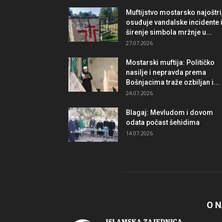
Muftijstvo mostarsko najoštri
osuđuje vandalske incidente 
širenje simbola mržnje u...
27.07.2026.
Mostarski muftija: Političko
nasilje i nepravda prema
Bošnjacima traže ozbiljan i...
24.07.2026.
Blagaj: Mevludom i dovom
odata počast šehidima
14.07.2026.
O 