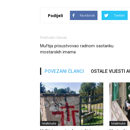
Podijeli
Facebook
Twitter
Prethodni članak
Muftija prisustvovao radnom sastanku
mostarskih imama
POVEZANI ČLANCI
OSTALE VIJESTI 
Istaknuto
Istaknuto