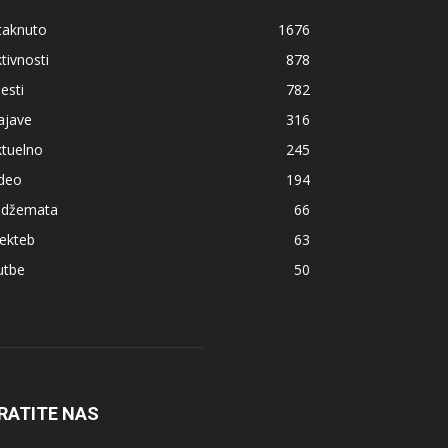
taknuto
1676
tivnosti
878
jesti
782
ajave
316
ktuelno
245
ideo
194
z džemata
66
ekteb
63
utbe
50
RATITE NAS