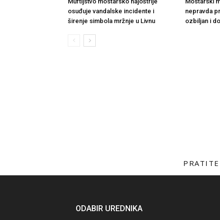
Muftijstvo mostarsko najoštrije
Mostarski muf
osuđuje vandalske incidente i
nepravda p
širenje simbola mržnje u Livnu
ozbiljan i 
PRATITE
ODABIR UREDNIKA