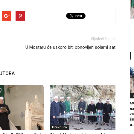
Sljedeći članak
U Mostaru će uskoro biti obnovljen solarni sat
AUTORA
I
Mu
na
va
ši
u.
Istaknuto