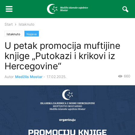
Start
Istaknuto
Istaknuto
Najave
U petak promocija muftijine
knjige „Putokazi i krikovi iz
Hercegovine“
660
Autor
Medžlis Mostar
-
17.02.2025.