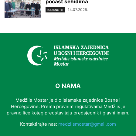
počast šehidima
14.07.2026.
ISTAKNUTO
O NAMA
Medžlis Mostar je dio islamske zajednice Bosne i
Hercegovine. Prema pravnim regulativama Medžlis je
pravno lice kojeg predstavljaju predsjednik i glavni imam.
Kontaktirajte nas:
medzlismostar@gmail.com