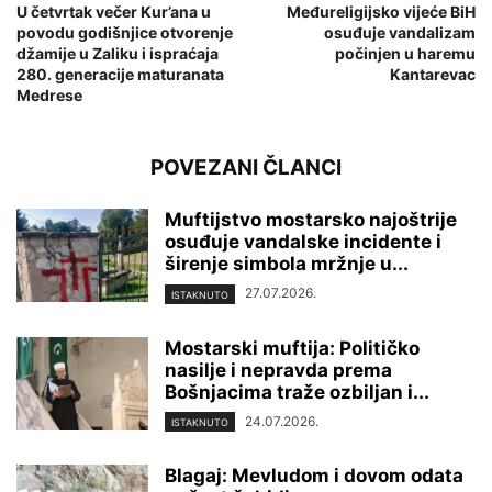
U četvrtak večer Kur’ana u
Međureligijsko vijeće BiH
povodu godišnjice otvorenje
osuđuje vandalizam
džamije u Zaliku i ispraćaja
počinjen u haremu
280. generacije maturanata
Kantarevac
Medrese
POVEZANI ČLANCI
Muftijstvo mostarsko najoštrije
osuđuje vandalske incidente i
širenje simbola mržnje u...
27.07.2026.
ISTAKNUTO
Mostarski muftija: Političko
nasilje i nepravda prema
Bošnjacima traže ozbiljan i...
24.07.2026.
ISTAKNUTO
Blagaj: Mevludom i dovom odata