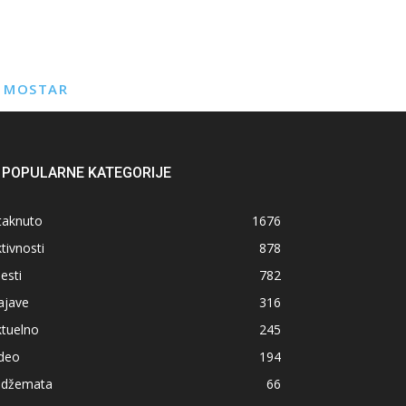
E MOSTAR
POPULARNE KATEGORIJE
taknuto
1676
tivnosti
878
jesti
782
ajave
316
ktuelno
245
ideo
194
z džemata
66