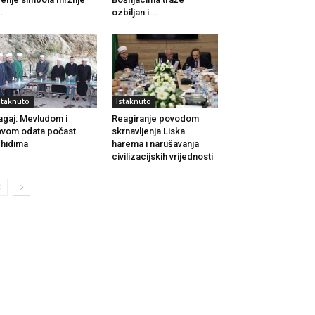
..
ozbiljan i...
staknuto
Istaknuto
agaj: Mevludom i
Reagiranje povodom
vom odata počast
skrnavljenja Liska
hidima
harema i narušavanja
civilizacijskih vrijednosti