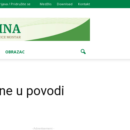
rijava / Pridružite se
Medžlis
Download
Kontakt
OBRAZAC
ne u povodi
- Advertisement -