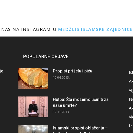
 NAS NA INSTAGRAM-U
MEDŽLIS ISLAMSKE ZAJEDNIC
POPULARNE OBJAVE
je
Propisi pri jelu i piću
Is
i
10.04.2013.
Ak
Vi
N
Hutba: Šta možemo učiniti za
naše umrle?
A
02.11.2013.
V
I
Islamski propisi oblačenja –