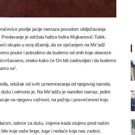
račevice poslije jacije namaza povodom obilježavanja
 Predavanje je održala hafiza Indira Mujkanović-Tulek.
 noći okupio u ovoj džamiji, da se sjećanjem na Mir’adž
zmemo pouke i potrudimo da budemo od onih koje obaveze
i izvršavamo, onako kako će On biti zadovoljan i da budemo
vamo se’.
 u leđa, odušak od svih uznemiravanja od njegovog naroda,
dušu i odmorio je. Na Mir’adžu je naređen namaz, jedini
azuje na njegovu važnost, na pažnju i posvećenost koju
darom, odmor za dušu, vrijeme kada stojimo pred našim
bilo koje naše brige, tuge i nedaće koja nas zadesi.