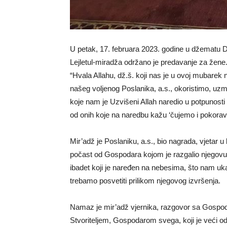
U petak, 17. februara 2023. godine u džematu D
Lejletul-miradža održano je predavanje za žene.
“Hvala Allahu, dž.š. koji nas je u ovoj mubarek
našeg voljenog Poslanika, a.s., okoristimo, u
koje nam je Uzvišeni Allah naredio u potpunost
od onih koje na naredbu kažu ‘čujemo i pokora
Mir’adž je Poslaniku, a.s., bio nagrada, vjetar
počast od Gospodara kojom je razgalio njegovu 
ibadet koji je naređen na nebesima, što nam uk
trebamo posvetiti prilikom njegovog izvršenja.
Namaz je mir’adž vjernika, razgovor sa Gospo
Stvoriteljem, Gospodarom svega, koji je veći od 