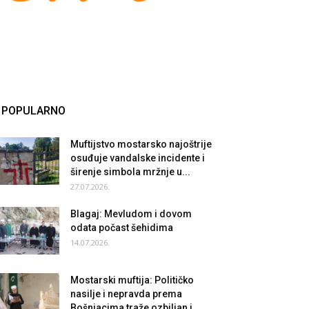
POPULARNO
Muftijstvo mostarsko najoštrije
osuđuje vandalske incidente i
širenje simbola mržnje u...
27.07.2026.
Blagaj: Mevludom i dovom
odata počast šehidima
14.07.2026.
Mostarski muftija: Političko
nasilje i nepravda prema
Bošnjacima traže ozbiljan i...