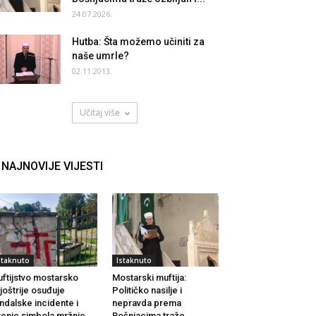
24.07.2026.
Hutba: Šta možemo učiniti za
naše umrle?
02.11.2013.
Učitaj više
NAJNOVIJE VIJESTI
staknuto
Istaknuto
ftijstvo mostarsko
Mostarski muftija:
joštrije osuđuje
Političko nasilje i
ndalske incidente i
nepravda prema
renje simbola mržnje
Bošnjacima traže