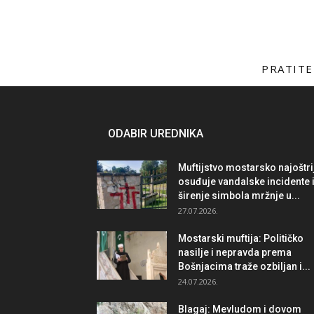
PRATITE
ODABIR UREDNIKA
Muftijstvo mostarsko najoštri
osuđuje vandalske incidente 
širenje simbola mržnje u...
27.07.2026.
Mostarski muftija: Političko
nasilje i nepravda prema
Bošnjacima traže ozbiljan i...
24.07.2026.
Blagaj: Mevludom i dovom