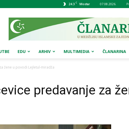
C
24.3
07.08.2026.
P
Mostar
UTBE
EDU
ARHIV
MULTIMEDIA
ČLANARINA
a žene u povodi Lejletul-miradža
evice predavanje za že
a