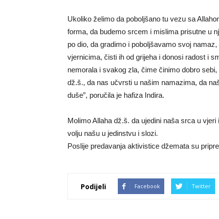
Ukoliko želimo da poboljšano tu vezu sa Allaho
forma, da budemo srcem i mislima prisutne u nj
po dio, da gradimo i poboljšavamo svoj namaz, a
vjernicima, čisti ih od grijeha i donosi radost 
nemorala i svakog zla, čime činimo dobro sebi, s
dž.š., da nas učvrsti u našim namazima, da na
duše”, poručila je hafiza Indira.
Molimo Allaha dž.š. da ujedini naša srca u vjeri i
volju našu u jedinstvu i slozi.
Poslije predavanja aktivistice džemata su pripr
Podijeli
Facebook
Twitter