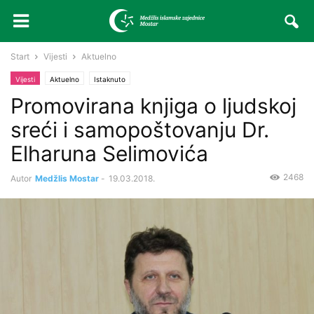
Start
Vijesti
Aktuelno
Vijesti
Aktuelno
Istaknuto
Promovirana knjiga o ljudskoj
sreći i samopoštovanju Dr.
Elharuna Selimovića
2468
Autor
Medžlis Mostar
-
19.03.2018.