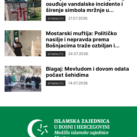
osuđuje vandalske incidente i
širenje simbola mržnje u...
27.07.2026.
ISTAKNUTO
Mostarski muftija: Političko
nasilje i nepravda prema
Bošnjacima traže ozbiljan i...
24.07.2026.
ISTAKNUTO
Blagaj: Mevludom i dovom odata
počast šehidima
14.07.2026.
ISTAKNUTO