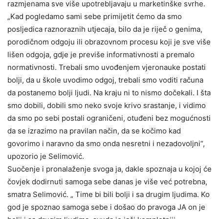
razmjenama sve više upotrebljavaju u marketinške svrhe.
„Kad pogledamo sami sebe primijetit ćemo da smo
posljedica raznoraznih utjecaja, bilo da je riječ o genima,
porodičnom odgoju ili obrazovnom procesu koji je sve više
lišen odgoja, gdje je previše informativnosti a premalo
normativnosti. Trebali smo uvođenjem vjeronauke postati
bolji, da u škole uvodimo odgoj, trebali smo voditi računa
da postanemo bolji ljudi. Na kraju ni to nismo dočekali. I šta
smo dobili, dobili smo neko svoje krivo srastanje, i vidimo
da smo po sebi postali ograničeni, otuđeni bez mogućnosti
da se izrazimo na pravilan način, da se kočimo kad
govorimo i naravno da smo onda nesretni i nezadovoljni“,
upozorio je Selimović.
Suočenje i pronalaženje svoga ja, dakle spoznaja u kojoj će
čovjek dodirnuti samoga sebe danas je više već potrebna,
smatra Selimović. „ Time bi bili bolji i sa drugim ljudima. Ko
god je spoznao samoga sebe i došao do pravoga JA on je