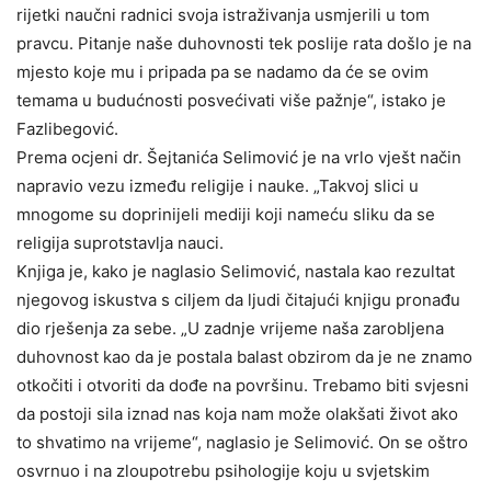
rijetki naučni radnici svoja istraživanja usmjerili u tom
pravcu. Pitanje naše duhovnosti tek poslije rata došlo je na
mjesto koje mu i pripada pa se nadamo da će se ovim
temama u budućnosti posvećivati više pažnje“, istako je
Fazlibegović.
Prema ocjeni dr. Šejtanića Selimović je na vrlo vješt način
napravio vezu između religije i nauke. „Takvoj slici u
mnogome su doprinijeli mediji koji nameću sliku da se
religija suprotstavlja nauci.
Knjiga je, kako je naglasio Selimović, nastala kao rezultat
njegovog iskustva s ciljem da ljudi čitajući knjigu pronađu
dio rješenja za sebe. „U zadnje vrijeme naša zarobljena
duhovnost kao da je postala balast obzirom da je ne znamo
otkočiti i otvoriti da dođe na površinu. Trebamo biti svjesni
da postoji sila iznad nas koja nam može olakšati život ako
to shvatimo na vrijeme“, naglasio je Selimović. On se oštro
osvrnuo i na zloupotrebu psihologije koju u svjetskim