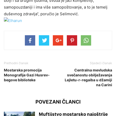
bolji i sa drugim ljudima, svuda je jači kompletniji,
samopouzdaniji i ima više samopoštovanje, a to je temelj
duševnog zdravlja“, poručio je Selimović.
Prethodni članak
Sljedeći članak
Mostarska promocija
Centralna mevludska
Monografije Gazi Husrev-
svečanostu obilježavanja
begove biblioteke
Lejletu-r-regaiba u džamiji
na Carini
POVEZANI ČLANCI
Muftijstvo mostarsko najoštrije