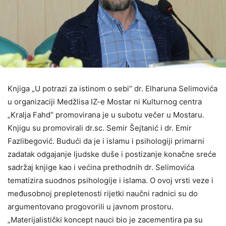
Knjiga „U potrazi za istinom o sebi“ dr. Elharuna Selimovića
u organizaciji Medžlisa IZ-e Mostar ni Kulturnog centra
„Kralja Fahd“ promovirana je u subotu večer u Mostaru.
Knjigu su promovirali dr.sc. Semir Šejtanić i dr. Emir
Fazlibegović. Budući da je i islamu i psihologiji primarni
zadatak odgajanje ljudske duše i postizanje konačne sreće
sadržaj knjige kao i većina prethodnih dr. Selimovića
tematizira suodnos psihologije i islama. O ovoj vrsti veze i
međusobnoj prepletenosti rijetki naučni radnici su do
argumentovano progovorili u javnom prostoru.
„Materijalistički koncept nauci bio je zacementira pa su