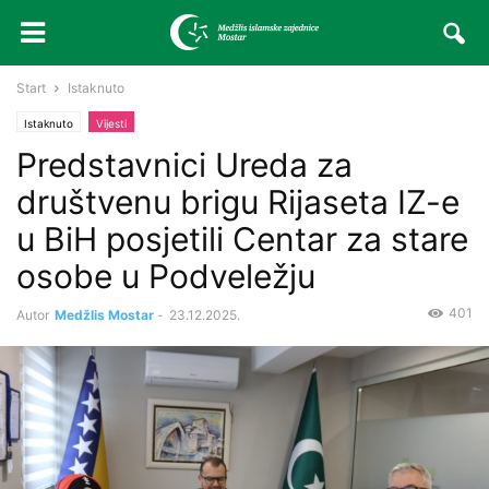
Start
Istaknuto
Istaknuto
Vijesti
Predstavnici Ureda za
društvenu brigu Rijaseta IZ-e
u BiH posjetili Centar za stare
osobe u Podveležju
401
Autor
Medžlis Mostar
-
23.12.2025.