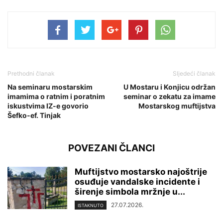
Prethodni članak
Sljedeći članak
Na seminaru mostarskim
U Mostaru i Konjicu održan
imamima o ratnim i poratnim
seminar o zekatu za imame
iskustvima IZ-e govorio
Mostarskog muftijstva
Šefko-ef. Tinjak
POVEZANI ČLANCI
Muftijstvo mostarsko najoštrije
osuđuje vandalske incidente i
širenje simbola mržnje u...
27.07.2026.
ISTAKNUTO