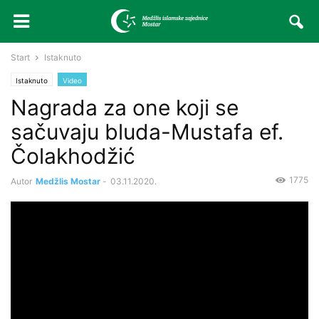
Start
Istaknuto
Istaknuto
Video
Nagrada za one koji se
sačuvaju bluda-Mustafa ef.
Čolakhodžić
1775
Autor
Medžlis Mostar
-
03.11.2020.