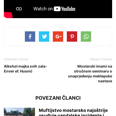
Prethodni članak
Sljedeći članak
Alkohol majka svih zala-
Mostarski imami na
Enver ef. Husnić
stručnom seminaru o
unaprjeđenju mektepske
nastave
POVEZANI ČLANCI
Muftijstvo mostarsko najoštrije
osuđuje vandalske incidente i