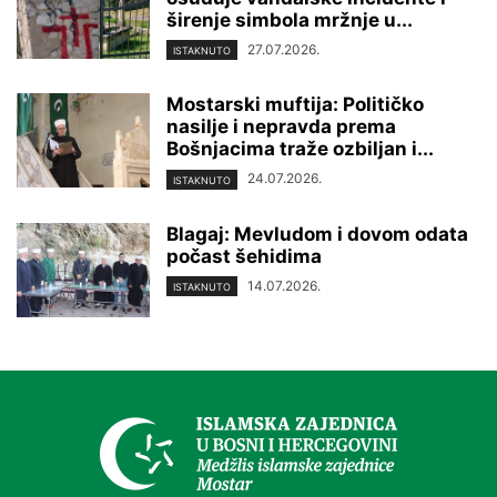
širenje simbola mržnje u...
27.07.2026.
ISTAKNUTO
Mostarski muftija: Političko
nasilje i nepravda prema
Bošnjacima traže ozbiljan i...
24.07.2026.
ISTAKNUTO
Blagaj: Mevludom i dovom odata
počast šehidima
14.07.2026.
ISTAKNUTO